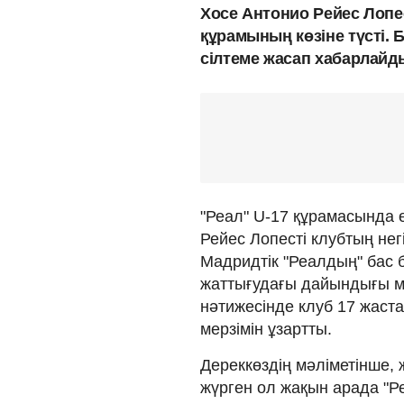
Хосе Антонио Рейес Лопе
құрамының көзіне түсті.
сілтеме жасап хабарлайд
"Реал" U-17 құрамасында 
Рейес Лопесті клубтың нег
Мадридтік "Реалдың" бас 
жаттығудағы дайындығы м
нәтижесінде клуб 17 жаст
мерзімін ұзартты.
Дереккөздің мәліметінше, 
жүрген ол жақын арада "Р