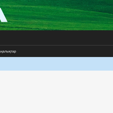
аңалықтар