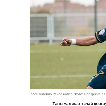
Хосе Антонио Рейес Лопес. Фото: elpespunte.es
Танымал жартылай қорғау