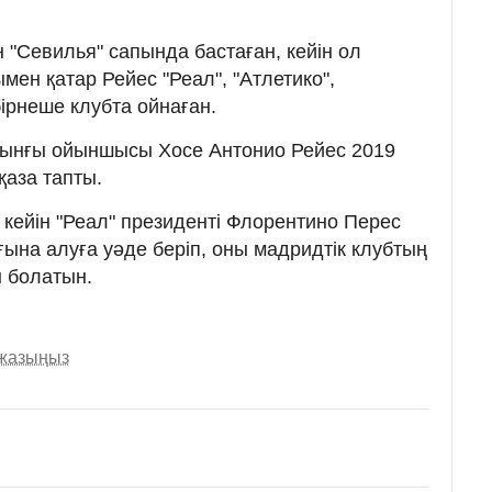
н "Севилья" сапында бастаған, кейін ол
мен қатар Рейес "Реал", "Атлетико",
ірнеше клубта ойнаған.
ынғы ойыншысы Хосе Антонио Рейес 2019
қаза тапты.
н кейін "Реал" президенті Флорентино Перес
ғына алуға уәде беріп, оны мадридтік клубтың
 болатын.
 жазыңыз