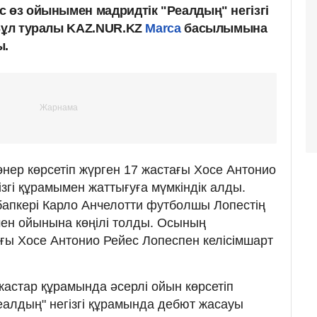
с өз ойынымен мадридтік "Реалдың" негізгі
 Бұл туралы KAZ.NUR.KZ
Marca
басылымына
ы.
өнер көрсетіп жүрген 17 жастағы Хосе Антонио
ізгі құрамымен жаттығуға мүмкіндік алды.
бапкері Карло Анчелотти футболшы Лопестің
ен ойынына көңілі толды. Осының
ағы Хосе Антонио Рейес Лопеспен келісімшарт
жастар құрамында әсерлі ойын көрсетіп
еалдың" негізгі құрамында дебют жасауы