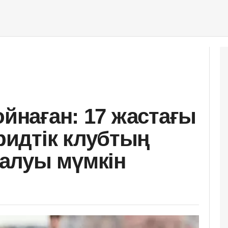
ойнаған: 17 жастағы
идтік клубтың
алуы мүмкін