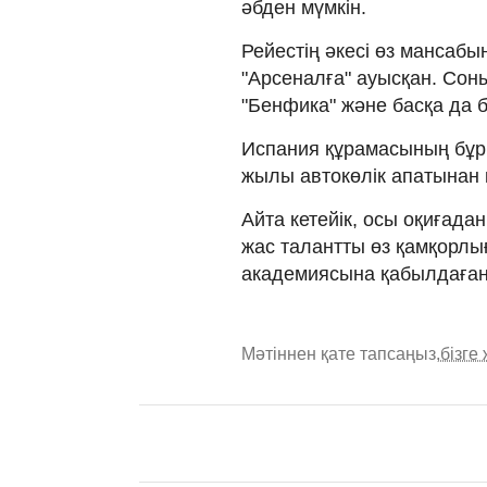
әбден мүмкін.
Рейестің әкесі өз мансабы
"Арсеналға" ауысқан. Соны
"Бенфика" және басқа да б
Испания құрамасының бұр
жылы автокөлік апатынан 
Айта кетейік, осы оқиғада
жас талантты өз қамқорлы
академиясына қабылдаған
Мәтіннен қате тапсаңыз,
бізге