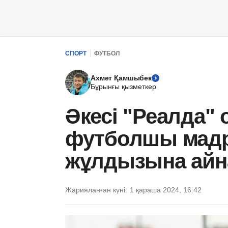
СПОРТ
ФУТБОЛ
Ахмет Қамшыбек
Бұрынғы қызметкер
Әкесі "Реалда" 
футболшы мадр
жұлдызына айн
Жарияланған күні:
1 қараша 2024, 16:42