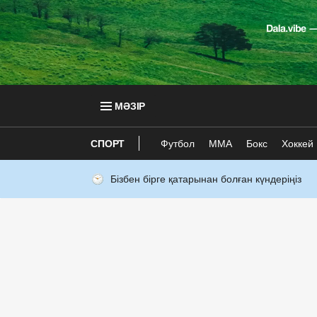
МӘЗІР
СПОРТ
Футбол
ММА
Бокс
Хоккей
Бізбен бірге қатарынан болған күндеріңіз