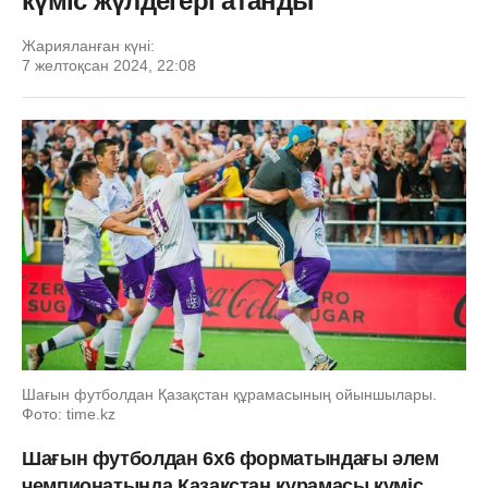
күміс жүлдегері атанды
Жарияланған күні:
7 желтоқсан 2024, 22:08
Шағын футболдан Қазақстан құрамасының ойыншылары.
Фото: time.kz
Шағын футболдан 6x6 форматындағы әлем
чемпионатында Қазақстан құрамасы күміс