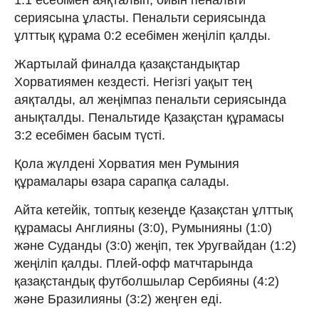
сериясына ұласты. Пенальти сериясында
ұлттық құрама 0:2 есебімен жеңіліп қалды.
Жартылай финалда қазақстандықтар
Хорватиямен кездесті. Негізгі уақыт тең
аяқталды, ал жеңімпаз пенальти сериясында
анықталды. Пенальтиде Қазақстан құрамасы
3:2 есебімен басым түсті.
Қола жүлдені Хорватия мен Румыния
құрамалары өзара сарапқа салады.
Айта кетейік, топтық кезеңде Қазақстан ұлттық
құрамасы Англияны (3:0), Румынияны (1:0)
және Суданды (3:0) жеңіп, тек Уругвайдан (1:2)
жеңіліп қалды. Плей-офф матчтарында
қазақстандық футболшылар Сербияны (4:2)
және Бразилияны (3:2) жеңген еді.