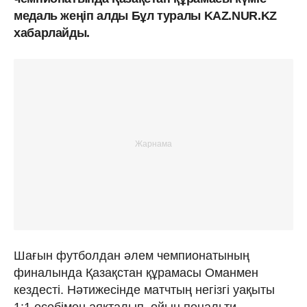
медаль жеңіп алды Бұл туралы KAZ.NUR.KZ
хабарлайды.
Шағын футболдан әлем чемпионатының
финалында Қазақстан құрамасы Оманмен
кездесті. Нәтижесінде матчтың негізгі уақыты
1:1 есебімен аяқталып, ойын пенальти