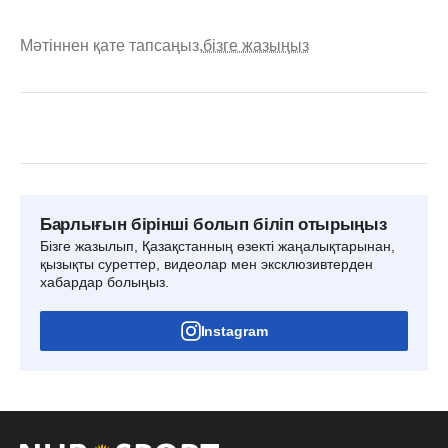
Мәтіннен қате тапсаңыз,
бізге жазыңыз
Барлығын бірінші болып біліп отырыңыз
Бізге жазылып, Қазақстанның өзекті жаңалықтарынан,
қызықты суреттер, видеолар мен эксклюзивтерден
хабардар болыңыз.
Instagram