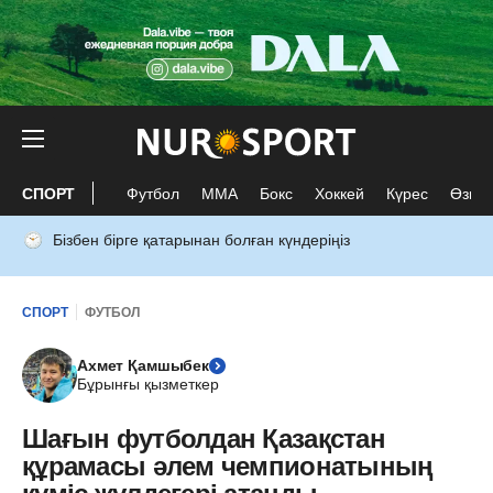
СПОРТ
Футбол
ММА
Бокс
Хоккей
Күрес
Өзге 
Бізбен бірге қатарынан болған күндеріңіз
СПОРТ
ФУТБОЛ
Ахмет Қамшыбек
Бұрынғы қызметкер
Шағын футболдан Қазақстан
құрамасы әлем чемпионатының