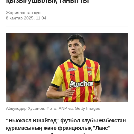
қызығушылық танытты
Жарияланған күні:
8 қаңтар 2025, 11:04
Абдукодир Хусанов. Фото: ANP via Getty Images
"Ньюкасл Юнайтед" футбол клубы Өзбекстан
құрамасының және франциялық "Ланс"