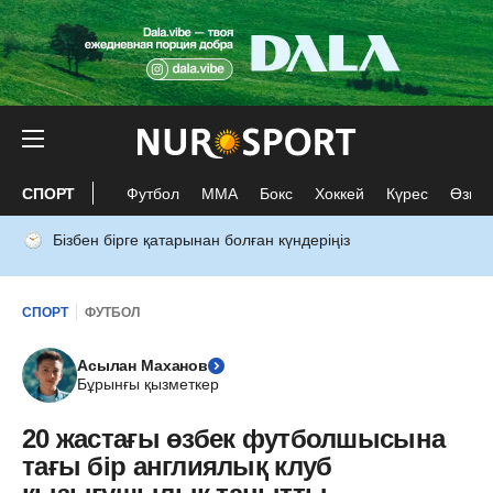
СПОРТ
Футбол
ММА
Бокс
Хоккей
Күрес
Өзге 
Бізбен бірге қатарынан болған күндеріңіз
СПОРТ
ФУТБОЛ
Асылан Маханов
Бұрынғы қызметкер
20 жастағы өзбек футболшысына
тағы бір англиялық клуб