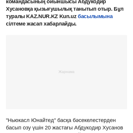
командасының ойыншысы Абдукодир
Хусановқа қызығушылық танытып отыр. Бұл
туралы KAZ.NUR.KZ Kun.uz
басылымына
сілтеме жасап хабарлайды.
"Ньюкасл Юнайтед" басқа бәсекелестерден
басып озу үшін 20 жастағы Абдукодир Хусанов