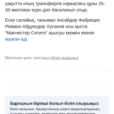
уақытта оның трансферлік нарықтағы құны 25-
30 миллион еуро деп бағаланып отыр.
Еске салайық, танымал инсайдер Фабрицио
Романо Абдукодир Хусанов осы қыста
"Манчестер Ситиге" ауысуы мүмкін екенін
жазған еді.
Мәтіннен қате тапсаңыз,
бізге жазыңыз
Барлығын бірінші болып біліп отырыңыз
Бізге жазылып, Қазақстанның өзекті жаңалықтарынан,
қызықты суреттер, видеолар мен эксклюзивтерден