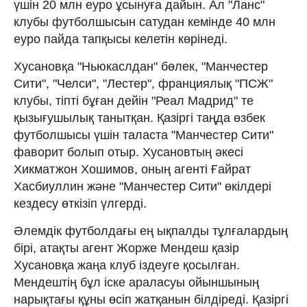
үшін 20 млн еуро ұсынуға дайын. Ал "Ланс"
клубы футболшысын сатудан кемінде 40 млн
еуро пайда тапқысы келетін көрінеді.
Хусановқа "Ньюкаслдан" бөлек, "Манчестер
Сити", "Челси", "Лестер", франциялық "ПСЖ"
клубы, тіпті бұған дейін "Реал Мадрид" те
қызығушылық танытқан. Қазіргі таңда өзбек
футболшысы үшін таласта "Манчестер Сити"
фаворит болып отыр. Хусановтың әкесі
Хикматжон Хошимов, оның агенті Ғайрат
Хасбиуллин және "Манчестер Сити" өкілдері
кездесу өткізіп үлгерді.
Әлемдік футболдағы ең ықпалды тұлғалардың
бірі, атақты агент Жорже Мендеш қазір
Хусановқа жаңа клуб іздеуге қосылған.
Мендештің бұл іске араласуы ойыншының
нарықтағы құны өсіп жатқанын білдіреді. Қазіргі