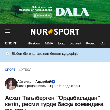
СПОРТ
Футбол
ММА
Бокс
Хоккей
Күрес
Өзге 
Бізбен бірге қатарынан болған күндеріңіз
СПОРТ
ФУТБОЛ
Айтолқын Адырбай
Қазақ редакциясының шеф-редакторы
Асхат Тағыберген "Ордабасыдан"
кетіп, ресми түрде басқа командаға