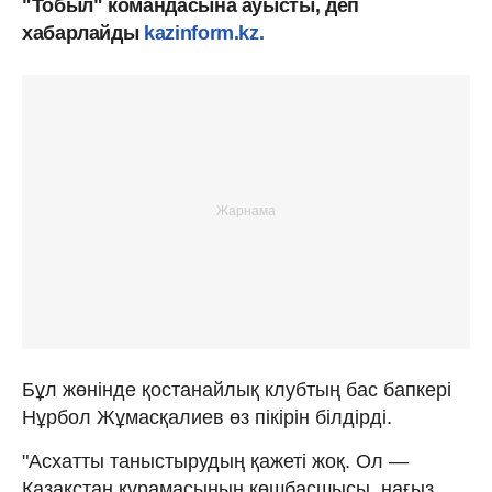
"Тобыл" командасына ауысты, деп
хабарлайды
kazinform.kz.
Бұл жөнінде қостанайлық клубтың бас бапкері
Нұрбол Жұмасқалиев өз пікірін білдірді.
"Асхатты таныстырудың қажеті жоқ. Ол —
Қазақстан құрамасының көшбасшысы, нағыз