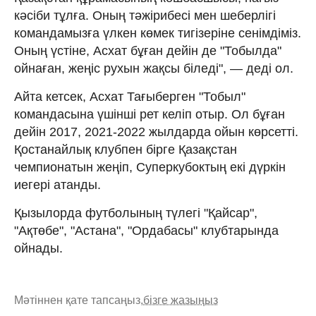
кәсіби тұлға. Оның тәжірибесі мен шеберлігі
командамызға үлкен көмек тигізеріне сенімдіміз.
Оның үстіне, Асхат бұған дейін де "Тобылда"
ойнаған, жеңіс рухын жақсы біледі", — деді ол.
Айта кетсек, Асхат Тағыберген "Тобыл"
командасына үшінші рет келіп отыр. Ол бұған
дейін 2017, 2021-2022 жылдарда ойын көрсетті.
Қостанайлық клубпен бірге Қазақстан
чемпионатын жеңіп, Суперкубоктың екі дүркін
иегері атанды.
Қызылорда футболының түлегі "Қайсар",
"Ақтөбе", "Астана", "Ордабасы" клубтарында
ойнады.
Мәтіннен қате тапсаңыз,
бізге жазыңыз