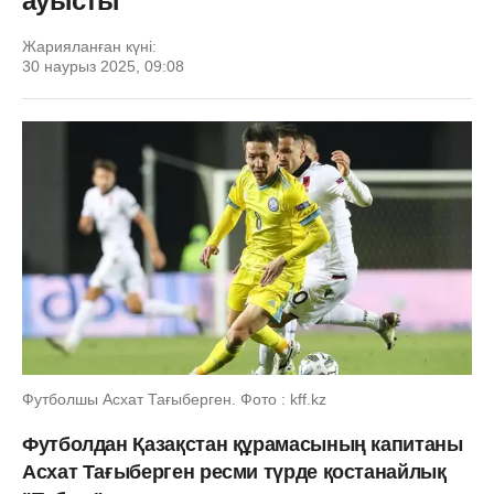
ауысты
Жарияланған күні:
30 наурыз 2025, 09:08
Футболшы Асхат Тағыберген. Фото : kff.kz
Футболдан Қазақстан құрамасының капитаны
Асхат Тағыберген ресми түрде қостанайлық