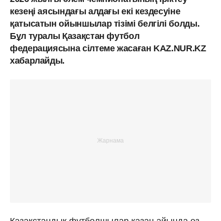
кезеңі аясындағы алдағы екі кездесуіне
қатысатын ойыншылар тізімі белгілі болды.
Бұл туралы Қазақстан футбол
федерациясына сілтеме жасаған KAZ.NUR.KZ
хабарлайды.
Қазақстандық футболшылар қазан айында өз