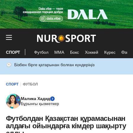
СПОРТ
Футбол
ММА
Бокс
Хоккей
Күрес
Өзге 
Бізбен бірге қатарынан болған күндеріңіз
СПОРТ
ФУТБОЛ
Малика Хадид
Бұрынғы қызметкер
Футболдан Қазақстан құрамасынан
алдағы ойындарға кімдер шақырту