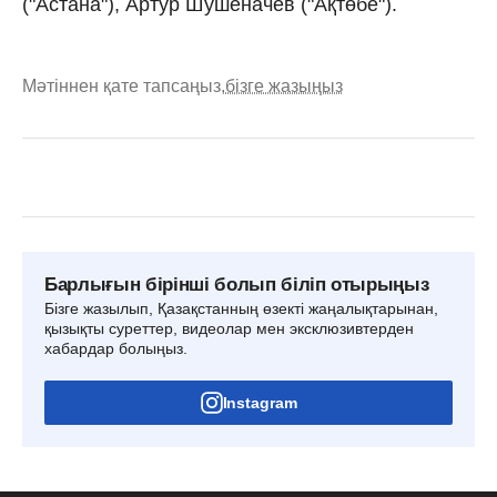
("Астана"), Артур Шушеначев ("Ақтөбе").
Мәтіннен қате тапсаңыз,
бізге жазыңыз
Барлығын бірінші болып біліп отырыңыз
Бізге жазылып, Қазақстанның өзекті жаңалықтарынан,
қызықты суреттер, видеолар мен эксклюзивтерден
хабардар болыңыз.
Instagram