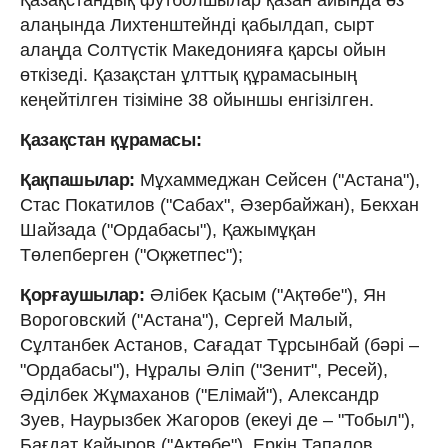
алаңында Лихтенштейнді қабылдап, сырт
алаңда Солтүстік Македонияға қарсы ойын
өткізеді. Қазақстан ұлттық құрамасының
кеңейтілген тізіміне 38 ойыншы енгізілген.
Қазақстан құрамасы:
Қақпашылар:
Мұхаммеджан Сейсен ("Астана"),
Стас Покатилов ("Сабах", Әзербайжан), Бекхан
Шайзада ("Ордабасы"), Қажымұқан
Төлепберген ("Оқжетпес");
Қорғаушылар:
Әлібек Қасым ("Ақтөбе"), Ян
Вороговский ("Астана"), Сергей Малый,
Сұлтанбек Астанов, Сағадат Тұрсынбай (бәрі –
"Ордабасы"), Нұралы Әліп ("Зенит", Ресей),
Әділбек Жұмаханов ("Елімай"), Александр
Зуев, Наурызбек Жагоров (екеуі де – "Тобыл"),
Бағдат Қайыров ("Ақтөбе"), Еркін Тапалов,