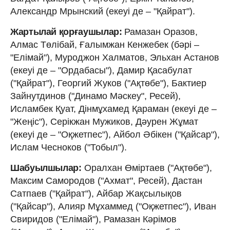
Александр Мрынский (екеуі де – "Қайрат").
Жартылай қорғаушылар:
Рамазан Оразов,
Алмас Төлібай, Ғалымжан Кенжебек (бәрі –
"Елімай"), Муроджон Халматов, Эльхан Астанов
(екеуі де – "Ордабасы"), Дамир Қасабулат
("Қайрат"), Георгий Жуков ("Ақтөбе"), Бактиер
Зайнутдинов ("Динамо Мәскеу", Ресей),
Исламбек Қуат, Дінмұхамед Қараман (екеуі де –
"Жеңіс"), Серікжан Мужиков, Дәурен Жұмат
(екеуі де – "Оқжетпес"), Айбол Әбікен ("Қайсар"),
Ислам Чесноков ("Тобыл").
Шабуылшылар:
Оралхан Өміртаев ("Ақтөбе"),
Максим Самородов ("Ахмат", Ресей), Дастан
Сатпаев ("Қайрат"), Айбар Жақсылықов
("Қайсар"), Алияр Мұхаммед ("Оқжетпес"), Иван
Свиридов ("Елімай"), Рамазан Кәрімов