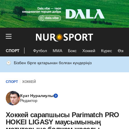
СПОРТ
Футбол
ММА
Бокс
Хоккей
Күрес
Өзге 
Бізбен бірге қатарынан болған күндеріңіз
СПОРТ
ХОККЕЙ
Куат Нуралиулы
Редактор
Хоккей сарапшысы Parimatch PRO
HOKEI LIGASY маусымының