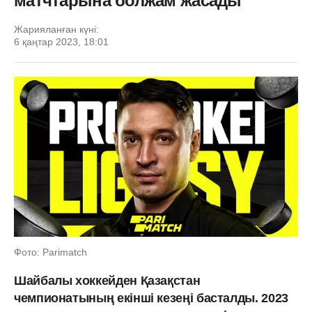
матчтарына болжам жасады
Жарияланған күні:
6 қаңтар 2023, 18:01
Фото: Parimatch
Шайбалы хоккейден Қазақстан
чемпионатының екінші кезеңі басталды. 2023