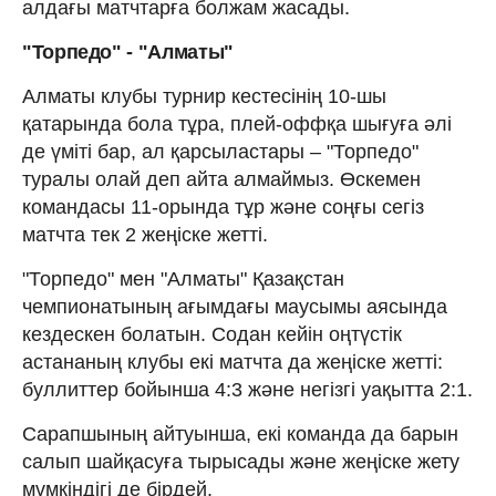
алдағы матчтарға болжам жасады.
"Торпедо" - "Алматы"
Алматы клубы турнир кестесінің 10-шы
қатарында бола тұра, плей-оффқа шығуға әлі
де үміті бар, ал қарсыластары – "Торпедо"
туралы олай деп айта алмаймыз. Өскемен
командасы 11-орында тұр және соңғы сегіз
матчта тек 2 жеңіске жетті.
"Торпедо" мен "Алматы" Қазақстан
чемпионатының ағымдағы маусымы аясында
кездескен болатын. Содан кейін оңтүстік
астананың клубы екі матчта да жеңіске жетті:
буллиттер бойынша 4:3 және негізгі уақытта 2:1.
Сарапшының айтуынша, екі команда да барын
салып шайқасуға тырысады және жеңіске жету
мүмкіндігі де бірдей.