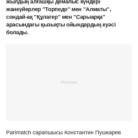
жылдың алғашқы демалыс күндері
жанкүйерлер "Торпедо" мен "Алматы",
сондай-ақ "Құлагер" мен "Сарыарқа"
арасындағы қызықты ойындардың куәсі
болады.
Parimatch сарапшысы Константин Пушкарев