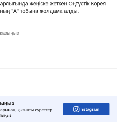
барлығында жеңіске жеткен Оңтүстік Корея
нның "А" тобына жолдама алды.
 жазыңыз
рыңыз
Instagram
тарынан, қызықты суреттер,
лыңыз.