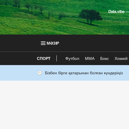
МӘЗІР
СПОРТ
Футбол
ММА
Бокс
Хоккей
Бізбен бірге қатарынан болған күндеріңіз