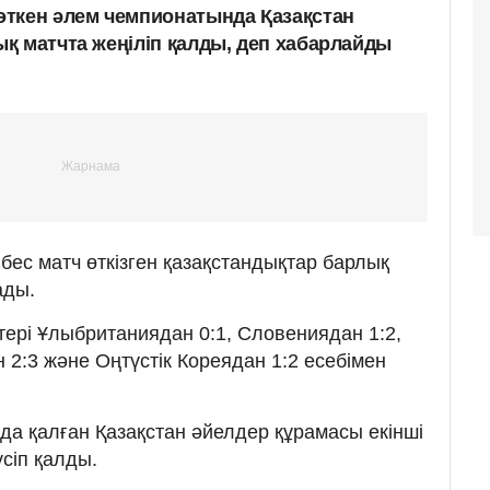
ткен әлем чемпионатында Қазақстан
қ матчта жеңіліп қалды, деп хабарлайды
бес матч өткізген қазақстандықтар барлық
ады.
тері Ұлыбританиядан 0:1, Словениядан 1:2,
 2:3 және Оңтүстік Кореядан 1:2 есебімен
да қалған Қазақстан әйелдер құрамасы екінші
сіп қалды.