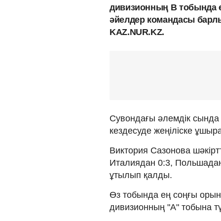
дивизионның В тобында ө
әйелдер командасы барлы
KAZ.NUR.KZ.
Сувондағы әлемдік сында 
кездесуде жеңіліске ұшыр
Виктория Сазонова шәкірт
Италиядан 0:3, Польшадан
ұтылып қалды.
Өз тобында ең соңғы орын
дивизионның "А" тобына тү