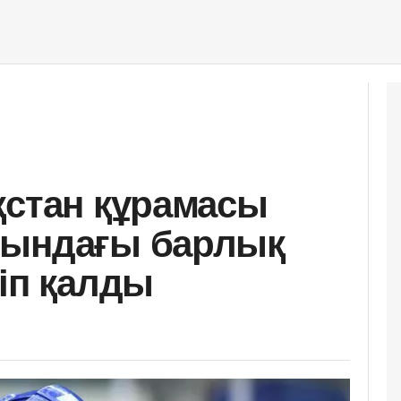
қстан құрамасы
тындағы барлық
ліп қалды