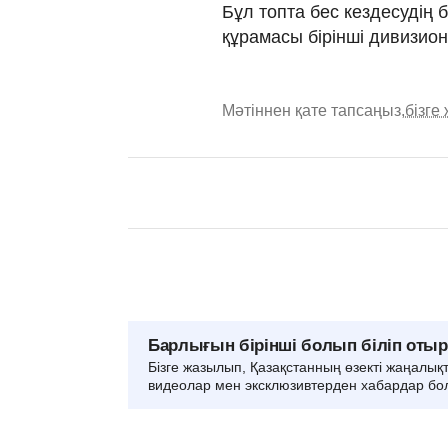
Бұл топта бес кездесудің 
құрамасы бірінші дивизио
Мәтіннен қате тапсаңыз,
бізге
Барлығын бірінші болып біліп оты
Бізге жазылып, Қазақстанның өзекті жаңалық
видеолар мен эксклюзивтерден хабардар бо