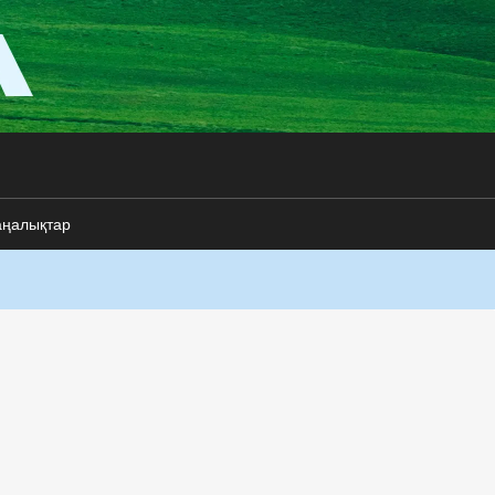
аңалықтар