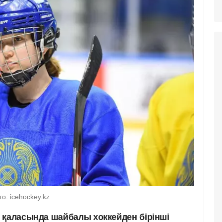
о: icehockey.kz
 қаласында шайбалы хоккейден бірінші