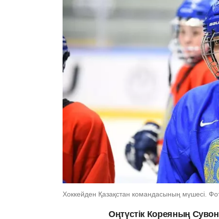
Хоккейден Қазақстан командасының мүшесі. Фот
Оңтүстік Кореяның Сувон