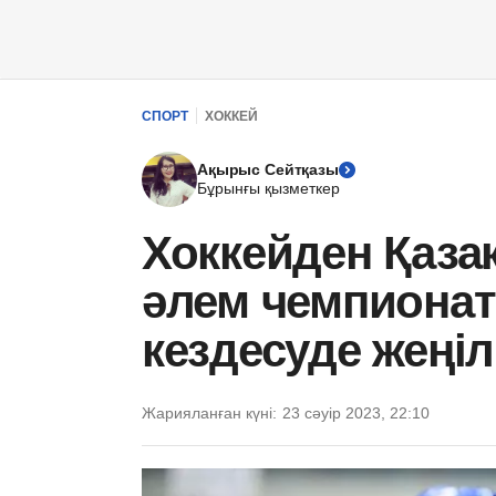
СПОРТ
ХОККЕЙ
Ақырыс Сейтқазы
Бұрынғы қызметкер
Хоккейден Қаза
әлем чемпиона
кездесуде жеңі
Жарияланған күні:
23 сәуір 2023, 22:10