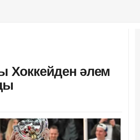
ы Хоккейден әлем
ды