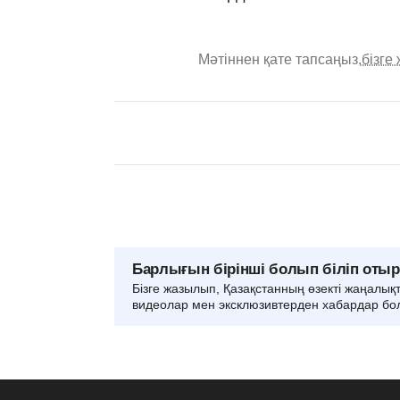
Мәтіннен қате тапсаңыз,
бізге
Барлығын бірінші болып біліп оты
Бізге жазылып, Қазақстанның өзекті жаңалық
видеолар мен эксклюзивтерден хабардар бо