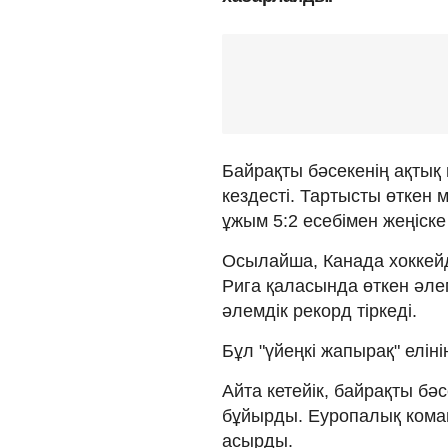
Байрақты бәсекенің ақтық
кездесті. Тартысты өткен 
ұжым 5:2 есебімен жеңіске 
Осылайша, Канада хоккей
Рига қаласында өткен әлем
әлемдік рекорд тіркеді.
Бұл "үйеңкі жапырақ" елін
Айта кетейік, байрақты бә
бұйырды. Еуропалық кома
асырды.