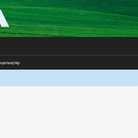
аңалықтар