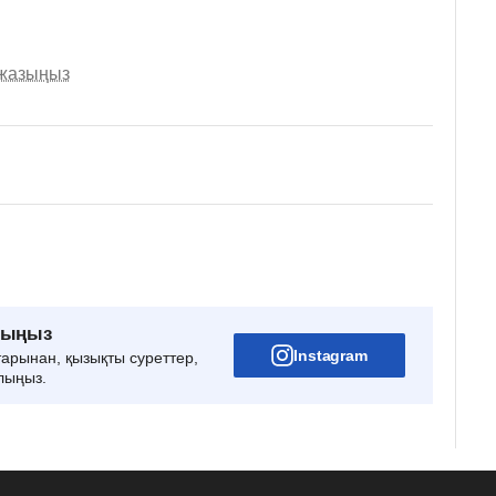
 жазыңыз
рыңыз
Instagram
тарынан, қызықты суреттер,
лыңыз.