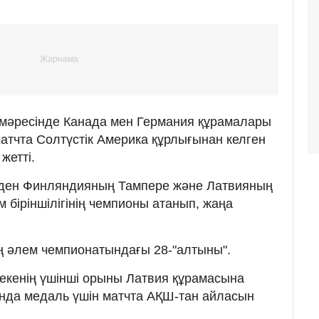
 мәресінде Канада мен Германия құрамалары
матчта Солтүстік Америка құрлығынан келген
жетті.
ден Финляндияның Тампере және Латвияның
 біріншілігінің чемпионы атанып, жаңа
ің әлем чемпионатындағы 28-"алтыны".
секенің үшінші орыны Латвия құрамасына
нда медаль үшін матчта АҚШ-тан айласын