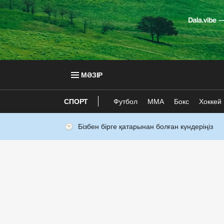
МӘЗІР
СПОРТ
Футбол
ММА
Бокс
Хоккей
Бізбен бірге қатарынан болған күндеріңіз