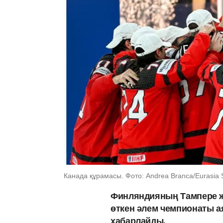
Канада құрамасы. Фото: Andrea Branca/Eurasia 
Финляндияның Тампере ж
өткен әлем чемпионаты а
хабарлайды.