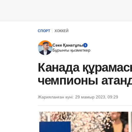
СПОРТ
ХОККЕЙ
Сәке Қанатұлы
Бұрынғы қызметкер
Канада құрамас
чемпионы атан
Жарияланған күні:
29 мамыр 2023, 09:29