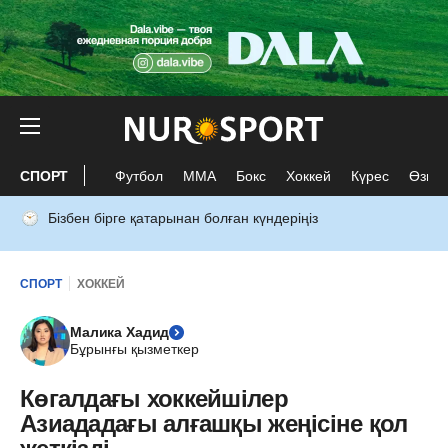
СПОРТ
Футбол
ММА
Бокс
Хоккей
Күрес
Өзге 
Бізбен бірге қатарынан болған күндеріңіз
СПОРТ
ХОККЕЙ
Малика Хадид
Бұрынғы қызметкер
Көгалдағы хоккейшілер
Азиададағы алғашқы жеңісіне қол