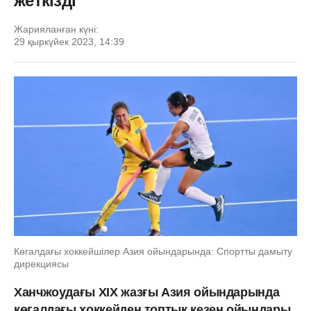
жеткізді
Жарияланған күні:
29 қыркүйек 2023, 14:39
Көгалдағы хоккейшілер Азия ойындарында: Спортты дамыту
дирекциясы
Ханчжоудағы ХІХ жазғы Азия ойындарында
көгалдағы хоккейден топтық кезең ойындары