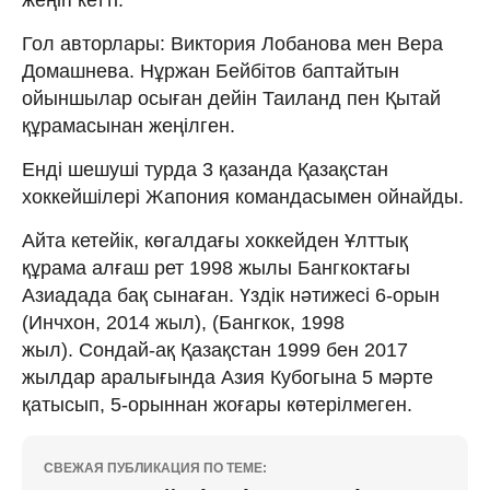
Гол авторлары: Виктория Лобанова мен Вера
Домашнева. Нұржан Бейбітов баптайтын
ойыншылар осыған дейін Таиланд пен Қытай
құрамасынан жеңілген.
Енді шешуші турда 3 қазанда Қазақстан
хоккейшілері Жапония командасымен ойнайды.
Айта кетейік, көгалдағы хоккейден Ұлттық
құрама алғаш рет 1998 жылы Бангкоктағы
Азиадада бақ сынаған. Үздік нәтижесі 6-орын
(Инчхон, 2014 жыл), (Бангкок, 1998
жыл). Сондай-ақ Қазақстан 1999 бен 2017
жылдар аралығында Азия Кубогына 5 мәрте
қатысып, 5-орыннан жоғары көтерілмеген.
СВЕЖАЯ ПУБЛИКАЦИЯ ПО ТЕМЕ: