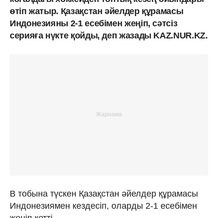
өтіп жатыр. Қазақстан әйелдер құрамасы
Индонезияны 2-1 есебімен жеңіп, сәтсіз
серияға нүкте қойды, деп жазады KAZ.NUR.KZ.
В тобына түскен Қазақстан әйелдер құрамасы
Индонезиямен кездесіп, оларды 2-1 есебімен
жеңіп кетті.