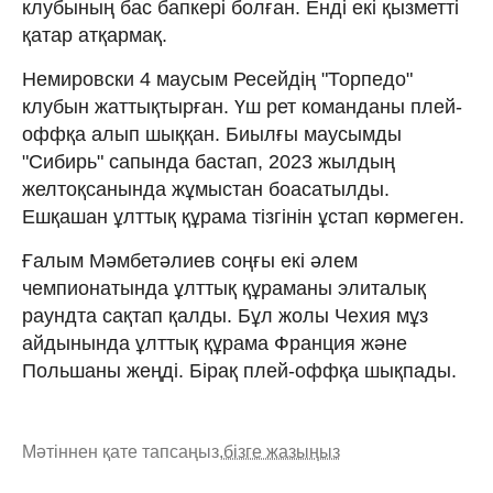
клубының бас бапкері болған. Енді екі қызметті
қатар атқармақ.
Немировски 4 маусым Ресейдің "Торпедо"
клубын жаттықтырған. Үш рет команданы плей-
оффқа алып шыққан. Биылғы маусымды
"Сибирь" сапында бастап, 2023 жылдың
желтоқсанында жұмыстан боасатылды.
Ешқашан ұлттық құрама тізгінін ұстап көрмеген.
Ғалым Мәмбетәлиев соңғы екі әлем
чемпионатында ұлттық құраманы элиталық
раундта сақтап қалды. Бұл жолы Чехия мұз
айдынында ұлттық құрама Франция және
Польшаны жеңді. Бірақ плей-оффқа шықпады.
Мәтіннен қате тапсаңыз,
бізге жазыңыз