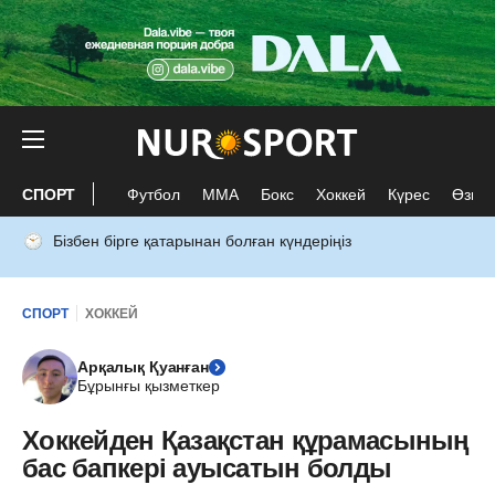
СПОРТ
Футбол
ММА
Бокс
Хоккей
Күрес
Өзге 
Бізбен бірге қатарынан болған күндеріңіз
СПОРТ
ХОККЕЙ
Арқалық Қуанған
Бұрынғы қызметкер
Хоккейден Қазақстан құрамасының
бас бапкері ауысатын болды