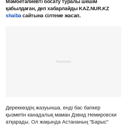
Мәмбетәлиевті босату туралы шешім
қабылдаған, деп хабарлайды KAZ.NUR.KZ
shaiba
сайтына сілтеме жасап.
Дереккөздің жазуынша, енді бас бапкер
қызметін канадалық маман Дэвид Немировски
атқарады. Ол жақында Астананың "Барыс"