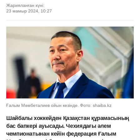
Жарияланған күні:
23 мамыр 2024, 10:27
Ғалым Мәмбеталиев ойын кезінде. Фото: shaiba.kz
Шайбалы хоккейден Қазақстан құрамасының
бас бапкері ауысады. Чехиядағы әлем
чемпионатынан кейін федерация Ғалым