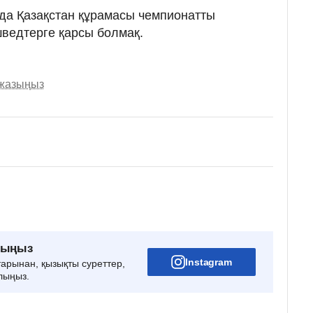
анда Қазақстан құрамасы чемпионатты
ведтерге қарсы болмақ.
 жазыңыз
рыңыз
Instagram
тарынан, қызықты суреттер,
лыңыз.