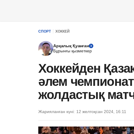
СПОРТ
ХОККЕЙ
Арқалық Қуанған
Бұрынғы қызметкер
Хоккейден Қаза
әлем чемпионат
жолдастық матч 
Жарияланған күні:
12 желтоқсан 2024, 16:11