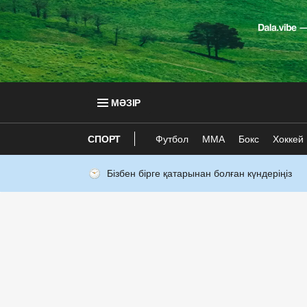
МӘЗІР
СПОРТ
Футбол
ММА
Бокс
Хоккей
Бізбен бірге қатарынан болған күндеріңіз