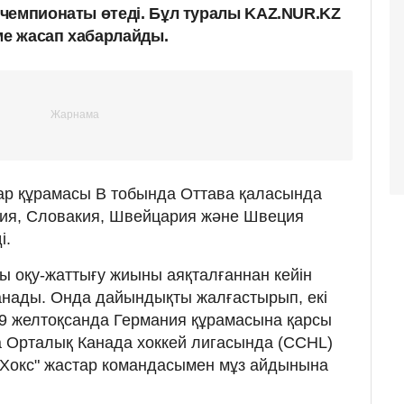
чемпионаты өтеді. Бұл туралы KAZ.NUR.KZ
ме жасап хабарлайды.
ар құрамасы В тобында Оттава қаласында
хия, Словакия, Швейцария және Швеция
і.
ы оқу-жаттығу жиыны аяқталғаннан кейін
анады. Онда дайындықты жалғастырып, екі
 19 желтоқсанда Германия құрамасына қарсы
а Орталық Канада хоккей лигасында (CCHL)
и Хокс" жастар командасымен мұз айдынына