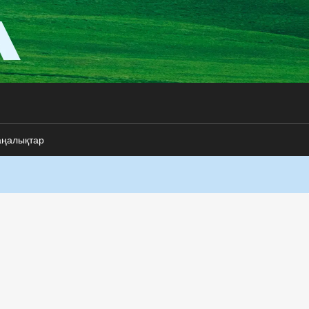
аңалықтар