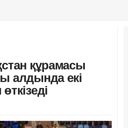
қстан құрамасы
ы алдында екі
өткізеді