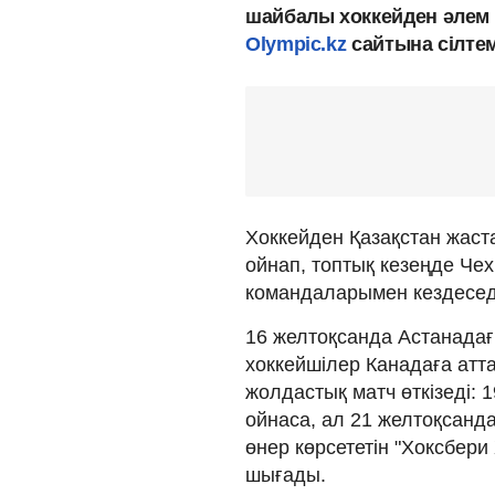
шайбалы хоккейден әлем 
Olympic.kz
сайтына сілте
Хоккейден Қазақстан жаст
ойнап, топтық кезеңде Че
командаларымен кездесед
16 желтоқсанда Астанадағ
хоккейшілер Канадаға атт
жолдастық матч өткізеді:
ойнаса, ал 21 желтоқсанд
өнер көрсететін "Хоксбер
шығады.