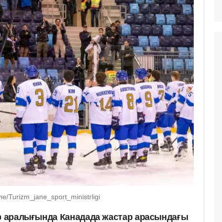
/Turizm_jane_sport_ministrligi
ар аралығында Канадада жастар арасындағы