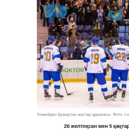
Хоккейден Қазақстан жастар құрамасы. Фото: t.me
26 желтоқсан мен 5 қаңт