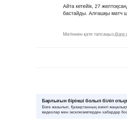
Айта кетейік, 27 желтоқс
бастайды. Алғашқы матч ш
Мәтіннен қате тапсаңыз,
бізге
Барлығын бірінші болып біліп оты
Бізге жазылып, Қазақстанның өзекті жаңалық
видеолар мен эксклюзивтерден хабардар бо