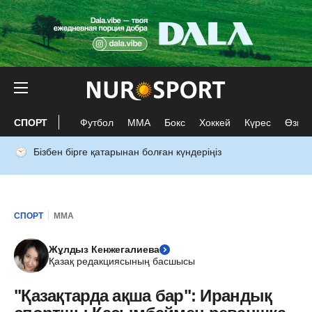
СПОРТ
Футбол
ММА
Бокс
Хоккей
Күрес
Өзге 
Бізбен бірге қатарынан болған күндеріңіз
СПОРТ
ММА
Жұлдыз Кенжегалиева
Қазақ редакциясының басшысы
"Қазақтарда ақша бар": Ирандық