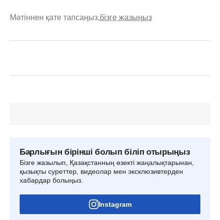
Мәтіннен қате тапсаңыз,
бізге жазыңыз
Барлығын бірінші болып біліп отырыңыз
Бізге жазылып, Қазақстанның өзекті жаңалықтарынан,
қызықты суреттер, видеолар мен эксклюзивтерден
хабардар болыңыз.
Instagram