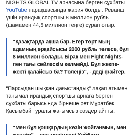
NIGHTS GLOBAL TV арнасына берген сұхбаты
YouTube
парақшасында жария болды. Реванш
үшін ирандық спортшы 8 миллион рубль
(шамамен 44,5 миллион теңге) сұрап отыр.
"Қазақтарда ақша бар. Егер төрт мың
адамның әрқайсысы 2000 рубль төлесе, бұл
8 миллион болады. Бірақ мен Fight Nights-
пен тағы сөйлескім келмейді. Бұл жекпе-
жекті қалайсыз ба? Төлеңіз", - деді файтер.
"Парсыдан шыққан дағыстандық" лақап атымен
танымал ирандық спортшы арнаға берген
сұхбаты барысында бірнеше рет Мұратбек
Қасымбай туралы жағымсыз сөздер айтты.
"Мен бұл қошқардың көзін жойғанмын, мен
жеңдім", - деп мәлімдеді Хейбати.