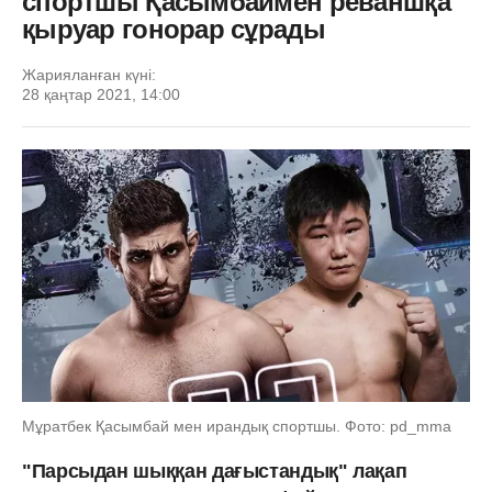
спортшы Қасымбаймен реваншқа
қыруар гонорар сұрады
Жарияланған күні:
28 қаңтар 2021, 14:00
Мұратбек Қасымбай мен ирандық спортшы. Фото: pd_mma
"Парсыдан шыққан дағыстандық" лақап