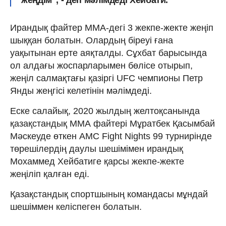
Ирандық файтер ММА-дегі 3 жекпе-жекте жеңіп
шыққан болатын. Олардың біреуі ғана
уақытынан ерте аяқталды. Сұхбат барысында
ол алдағы жоспарларымен бөлісе отырып,
жеңіл салмақтағы қазіргі UFC чемпионы Петр
Янды жеңгісі келетінін мәлімдеді.
Еске салайық, 2020 жылдың желтоқсанында
қазақстандық ММА файтері Мұратбек Қасымбай
Мәскеуде өткен AMC Fight Nights 99 турнирінде
төрешілердің даулы шешімімен ирандық
Мохаммед Хейбатиге қарсы жекпе-жекте
жеңіліп қалған еді.
Қазақстандық спортшының командасы мұндай
шешіммен келіспеген болатын.