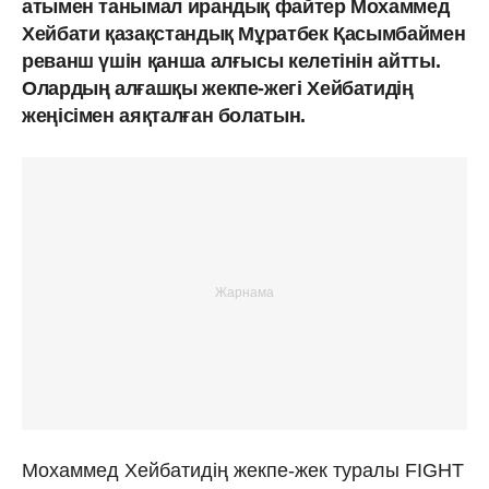
атымен танымал ирандық файтер Мохаммед
Хейбати қазақстандық Мұратбек Қасымбаймен
реванш үшін қанша алғысы келетінін айтты.
Олардың алғашқы жекпе-жегі Хейбатидің
жеңісімен аяқталған болатын.
Мохаммед Хейбатидің жекпе-жек туралы FIGHT