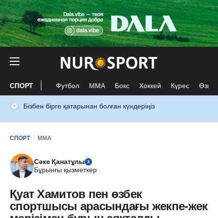
СПОРТ
Футбол
ММА
Бокс
Хоккей
Күрес
Өзге 
Бізбен бірге қатарынан болған күндеріңіз
СПОРТ
ММА
Сәке Қанатұлы
Бұрынғы қызметкер
Қуат Хамитов пен өзбек
спортшысы арасындағы жекпе-жек