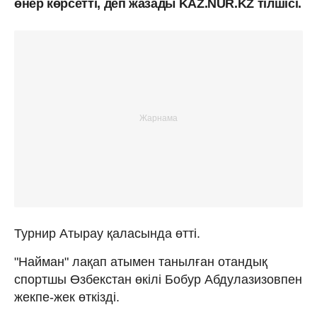
өнер көрсетті, деп жазады KAZ.NUR.KZ тілшісі.
Турнир Атырау қаласында өтті.
"Найман" лақап атымен танылған отандық
спортшы Өзбекстан өкілі Бобур Абдулазизовпен
жекпе-жек өткізді.