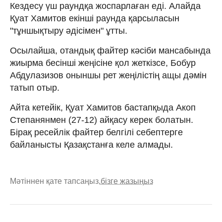
Кездесу үш раундқа жоспарлаған еді. Алайда
Қуат Хамитов екінші раунда қарсыласын
"тұншықтыру әдісімен" ұтты.
Осылайша, отандық файтер кәсіби мансабында
жиырма бесінші жеңісіне қол жеткізсе, Бобур
Абдулазизов оныншы рет жеңілістің ащы дәмін
татып отыр.
Айта кетейік, Қуат Хамитов бастапқыда Акоп
Степанянмен (27-12) айқасу керек болатын.
Бірақ ресейлік файтер белгілі себептерге
байланысты Қазақстанға келе алмады.
Мәтіннен қате тапсаңыз,
бізге жазыңыз