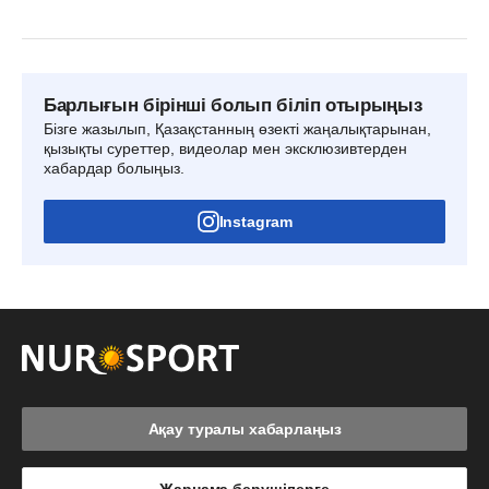
Барлығын бірінші болып біліп отырыңыз
Бізге жазылып, Қазақстанның өзекті жаңалықтарынан,
қызықты суреттер, видеолар мен эксклюзивтерден
хабардар болыңыз.
Instagram
Ақау туралы хабарлаңыз
Жарнама берушілерге