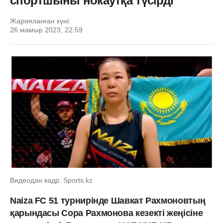
спортшыны нокаутқа түсірді
Жарияланған күні:
26 мамыр 2023, 22:59
Видеодан кадр: Sports.kz
Naiza FC 51 турнирінде Шавкат Рахмоновтың
қарындасы Сора Рахмонова кезекті жеңісіне