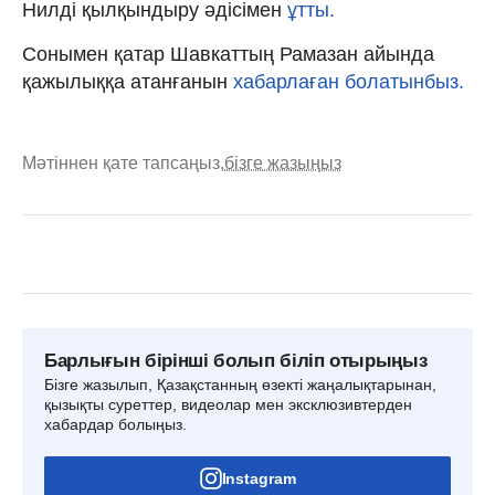
Нилді қылқындыру әдісімен
ұтты.
Сонымен қатар Шавкаттың Рамазан айында
қажылыққа атанғанын
хабарлаған болатынбыз.
Мәтіннен қате тапсаңыз,
бізге жазыңыз
Барлығын бірінші болып біліп отырыңыз
Бізге жазылып, Қазақстанның өзекті жаңалықтарынан,
қызықты суреттер, видеолар мен эксклюзивтерден
хабардар болыңыз.
Instagram