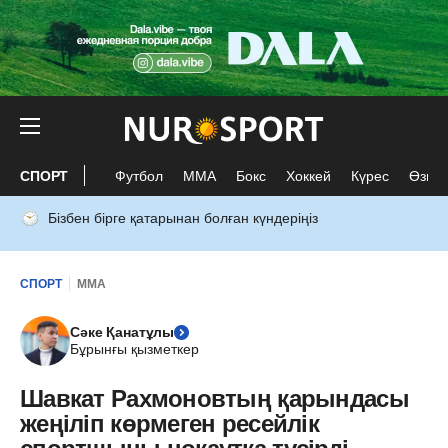
СПОРТ
Футбол
ММА
Бокс
Хоккей
Күрес
Өзге 
Бізбен бірге қатарынан болған күндеріңіз
СПОРТ
ММА
Сәке Қанатұлы
Бұрынғы қызметкер
Шавкат Рахмоновтың қарындасы
жеңіліп көрмеген ресейлік