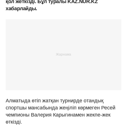
қол жеткізді. Бұл туралы KAZ.NUR.KZ
хабарлайды.
Алматыда өтіп жатқан турнирде отандық
спортшы мансабында жеңіліп көрмеген Ресей
чемпионы Валерия Карыгинамен жекпе-жек
өткізді.