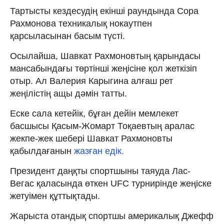
Тартысты кездесудің екінші раундында Сора
Рахмонова техникалық нокаутпен
қарсыласынан басым түсті.
Осылайша, Шавкат Рахмоновтың қарындасы
мансабындағы төртінші жеңісіне қол жеткізіп
отыр. Ал Валерия Карыгина алғаш рет
жеңілістің ащы дәмін татты.
Еске сала кетейік, бұған дейін мемлекет
басшысы Қасым-Жомарт Тоқаевтың аралас
жекпе-жек шебері Шавкат Рахмоновты
қабылдағанын
жазған едік.
Президент даңқты спортшыны таяуда Лас-
Вегас қаласында өткен UFC турнирінде жеңіске
жетуімен құттықтады.
Жарыста отандық спортшы америкалық Джефф