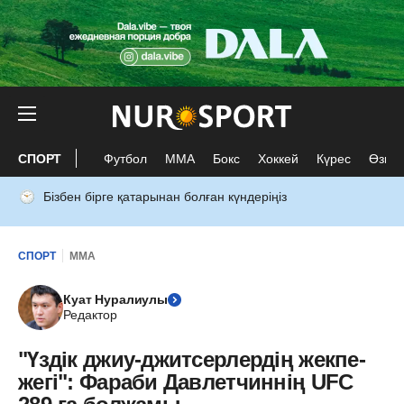
СПОРТ
Футбол
ММА
Бокс
Хоккей
Күрес
Өзге 
Бізбен бірге қатарынан болған күндеріңіз
СПОРТ
ММА
Куат Нуралиулы
Редактор
"Үздік джиу-джитсерлердің жекпе-
жегі": Фараби Давлетчиннің UFC