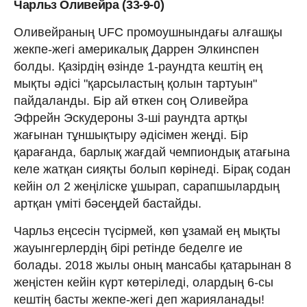
Чарльз Оливейра (33-9-0)
Оливейраның UFC промоушнындағы алғашқы
жекпе-жегі америкалық Даррен Элкинспен
болды. Қазірдің өзінде 1-раундта кештің ең
мықты әдісі "қарсыластың қолын тартуын"
пайдаланды. Бір ай өткен соң Оливейра
Эфрейн Эскудероны 3-ші раундта артқы
жағынан тұншықтыру әдісімен жеңді. Бір
қарағанда, барлық жағдай чемпиондық атағына
келе жатқан сияқты болып көрінеді. Бірақ содан
кейін ол 2 жеңіліске ұшырап, сарапшылардың
артқан үміті бәсеңдей бастайды.
Чарльз еңсесін түсірмей, көп ұзамай ең мықты
жауынгерлердің бірі ретінде беделге ие
болады. 2018 жылы оның мансабы қатарынан 8
жеңістен кейін күрт көтеріледі, олардың 6-сы
кештің басты жекпе-жегі деп жарияланады!