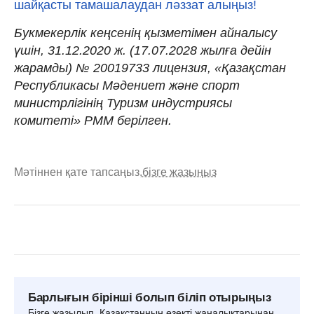
шайқасты тамашалаудан ләззат алыңыз!
Букмекерлік кеңсенің қызметімен айналысу
үшін, 31.12.2020 ж. (17.07.2028 жылға дейін
жарамды) № 20019733 лицензия, «Қазақстан
Республикасы Мәдениет және спорт
министрлігінің Туризм индустриясы
комитеті» РММ берілген.
Мәтіннен қате тапсаңыз,
бізге жазыңыз
Барлығын бірінші болып біліп отырыңыз
Бізге жазылып, Қазақстанның өзекті жаңалықтарынан,