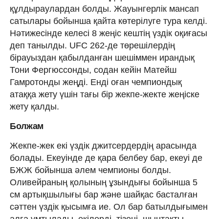
құлдыраулардан болды. Жауынгерлік мансап
сатылары бойынша қайта көтерілуге тура келді.
Нәтижесінде келесі 8 жеңіс кештің үздік оқиғасы
деп танылды. UFC 262-де төрешілердің
бірауыздан қабылданған шешіммен ирандық
Тони Фергюссонды, содан кейін Матейш
Гамротонды жеңді. Енді оған чемпиондық
атаққа жету үшін тағы бір жекпе-жекте жеңіске
жету қалды.
Болжам
Жекпе-жек екі үздік джитсердердің арасында
болады. Екеуінде де қара белбеу бар, екеуі де
БЖЖ бойынша әлем чемпионы болды.
Оливейраның қолының ұзындығы бойынша 5
см артықшылығы бар және шайқас басталған
сәттен үздік қысымға ие. Ол бар батылдығымен
алға ұмтылады, екілерді, тізені, шынтақты