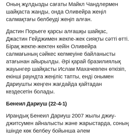
Оның жұлдызды сағаты Майкл Чандлермен
шайқаста жанды, онда Оливейра жеңіл
салмақтағы белбеуді жеңіп алған.
Дастин Порьеге қарсы алғашқы шайқас,
Джастин Гейджимен жекпе-жек сияқты сәтті өтті.
Бірақ жекпе-жектен кейін Оливейра
салмағының сәйкес келмеуіне байланысты
атағынан айырылды. Әрі қарай бразилиялық
жауынгер шайқасты Ислам Махачевпен өткізіп,
екінші раундта жеңіліс тапты, енді онымен
Дариушты жеңген жағдайда қайтадан
кездесетін болады.
Бенеил Дариуш (22-4-1)
Ирандық Бенеил Дариуш 2007 жылы джиу-
джитсумен айналысты және жарыстарда, соның
ішінде көк белбеу бойынша әлем