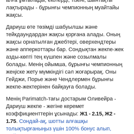
лақтырады - бұрынғы чемпионның муайтайы
жақсы.
Дариуш өте төзімді шабуылшы және
тейкдаундардан жақсы қорғана алады. Оның
жақсы орнатылған джебтері, оверхендтеры
және апперкоттары бар. Сондықтан жекпе-жек
азды-көпті тең күшпен және созылмалы
болады. Менің ойымша, бұрынғы чемпионның
жеңіске жету мүмкіндігі сәл жоғарырақ. Оны
Гейджи, Порье және Чендлермен бұрынғы
жекпе-жектерінен байқауға болады.
Менің Parimatch-тағы достарым Оливейра -
Дариуш жекпе - жегіне керемет
коэффициенттерін ұсынады:
Ж1 - 2.15, Ж2 -
1.75
.
Сондай-ақ, шотты алғашқы
толықтырғаныңыз үшін 100% бонус алып,