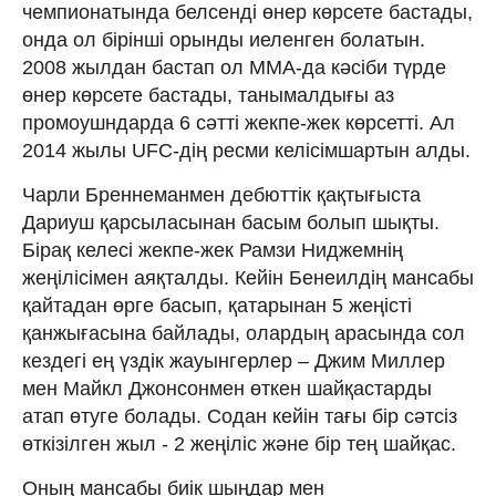
чемпионатында белсенді өнер көрсете бастады,
онда ол бірінші орынды иеленген болатын.
2008 жылдан бастап ол ММА-да кәсіби түрде
өнер көрсете бастады, танымалдығы аз
промоушндарда 6 сәтті жекпе-жек көрсетті. Ал
2014 жылы UFC-дің ресми келісімшартын алды.
Чарли Бреннеманмен дебюттік қақтығыста
Дариуш қарсыласынан басым болып шықты.
Бірақ келесі жекпе-жек Рамзи Ниджемнің
жеңілісімен аяқталды. Кейін Бенеилдің мансабы
қайтадан өрге басып, қатарынан 5 жеңісті
қанжығасына байлады, олардың арасында сол
кездегі ең үздік жауынгерлер – Джим Миллер
мен Майкл Джонсонмен өткен шайқастарды
атап өтуге болады. Содан кейін тағы бір сәтсіз
өткізілген жыл - 2 жеңіліс және бір тең шайқас.
Оның мансабы биік шыңдар мен