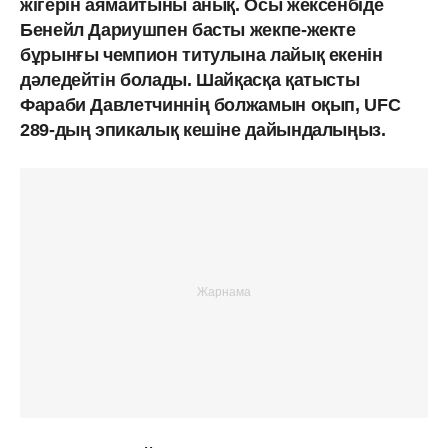
жігерін аямайтыны анық. Осы жексенбіде
Бенейл Дариушпен басты жекпе-жекте
бұрынғы чемпион титулына лайық екенін
дәледейтін болады. Шайқасқа қатысты
Фараби Давлетчиннің болжамын оқып, UFC
289-дың эпикалық кешіне дайындалыңыз.