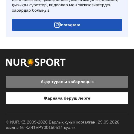
қызықты суреттер, видеолар мен эксклюзивтерден
хабардар болыңыз.
Instagram
Ақау туралы хабарлаңыз
Жарнама берушілерге
® NUR.KZ 2009-2026 Барлық құқық қорғалған. 29.05.2026
жылғы № KZ41VPY00150514 куәлік.