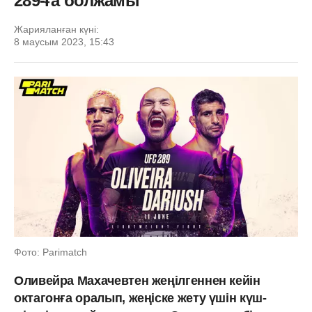
289-ға болжамы
Жарияланған күні:
8 маусым 2023, 15:43
Фото: Parimatch
Оливейра Махачевтен жеңілгеннен кейін
октагонға оралып, жеңіске жету үшін күш-