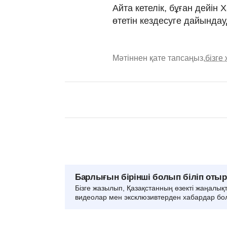
Айта кетелік, бұған дейін
өтетін кездесуге дайындау
Мәтіннен қате тапсаңыз,
бізге
Барлығын бірінші болып біліп оты
Бізге жазылып, Қазақстанның өзекті жаңалық
видеолар мен эксклюзивтерден хабардар бо