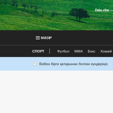
МӘЗІР
СПОРТ
Футбол
ММА
Бокс
Хоккей
Бізбен бірге қатарынан болған күндеріңіз