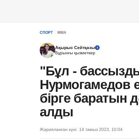
СПОРТ
ММА
Ақырыс Сейтқазы
Бұрынғы қызметкер
"Бұл - бассызд
Нурмогамедов е
бірге баратын 
алды
Жарияланған күні:
14 тамыз 2023, 10:04