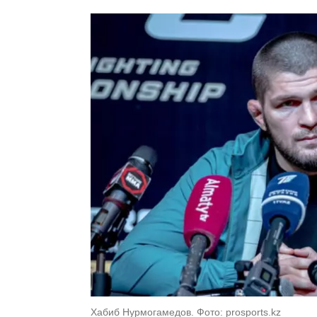
Хабиб Нурмогамедов. Фото: prosports.kz