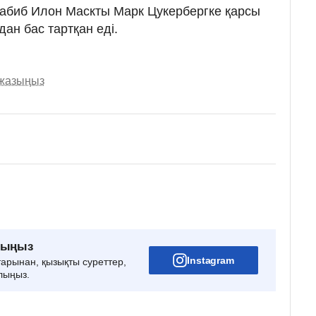
 Хабиб Илон Маскты Марк Цукербергке қарсы
дан бас тартқан еді.
 жазыңыз
рыңыз
Instagram
тарынан, қызықты суреттер,
лыңыз.