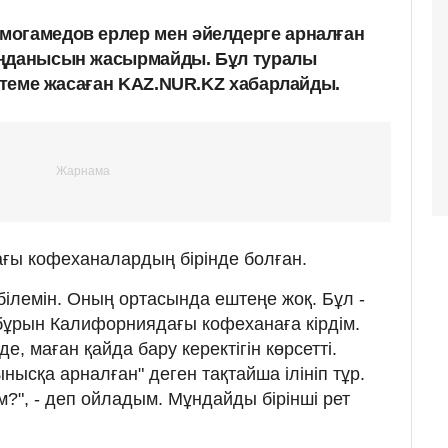
могамедов ерлер мен әйелдерге арналған
аңданысын жасырмайды. Бұл туралы
теме жасаған KAZ.NUR.KZ хабарлайды.
ғы кофеханалардың бірінде болған.
 білемін. Оның ортасында ештеңе жоқ. Бұл -
бұрын Калифорниядағы кофеханаға кірдім.
е, маған қайда бару керектігін көрсетті.
нысқа арналған" деген тақтайша ілініп тұр.
?", - деп ойладым. Мұндайды бірінші рет