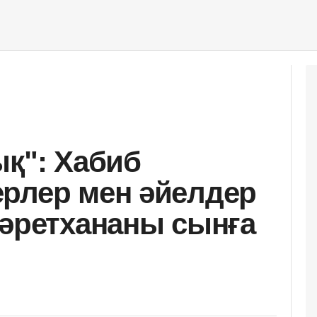
ық": Хабиб
рлер мен әйелдер
дәретхананы сынға