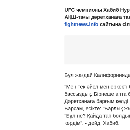
UFC чемпионы Хабиб Нур
АҚШ-тағы дәретханаға т
fightnews.info
сайтына сіл
Бұл жағдай Калифорнияда
"Мен тек әйел мен еркекті
бассыздық. Бірнеше апта 
Дәретханаға барғым келді д
Барсам, есікте: "Барлық жы
"Бұл не? Қайда тап болдым
көрдім", - дейді Хабиб.