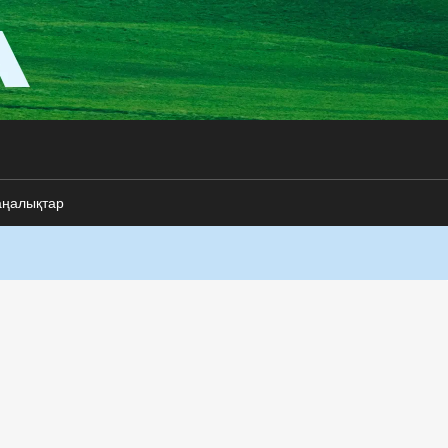
аңалықтар