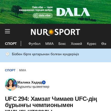
СПОРТ
Футбол
ММА
Бокс
Хоккей
Күрес
Өзге 
Бізбен бірге қатарынан болған күндеріңіз
СПОРТ
ММА
Малика Хадид
Бұрынғы қызметкер
UFC 294: Хамзат Чимаев UFC-дің
бұрынғы чемпионымен