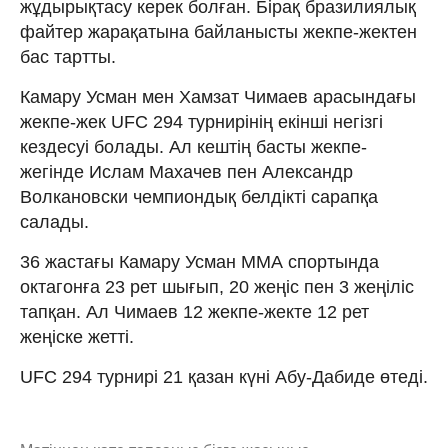
жұдырықтасу керек болған. Бірақ бразилиялық
файтер жарақатына байланысты жекпе-жектен
бас тартты.
Камару Усман мен Хамзат Чимаев арасындағы
жекпе-жек UFC 294 турнирінің екінші негізгі
кездесуі болады. Ал кештің басты жекпе-
жегінде Ислам Махачев пен Александр
Волкановски чемпиондық белдікті сарапқа
салады.
36 жастағы Камару Усман ММА спортында
октагонға 23 рет шығып, 20 жеңіс пен 3 жеңіліс
тапқан. Ал Чимаев 12 жекпе-жекте 12 рет
жеңіске жетті.
UFC 294 турнирі 21 қазан күні Абу-Дабиде өтеді.