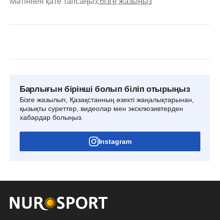
Мәтіннен қате тапсаңыз,
бізге жазыңыз
Барлығын бірінші болып біліп отырыңыз
Бізге жазылып, Қазақстанның өзекті жаңалықтарынан,
қызықты суреттер, видеолар мен эксклюзивтерден
хабардар болыңыз.
Instagram