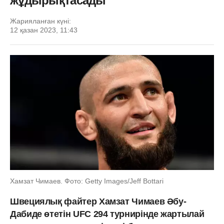
жұдырықтасады
Жарияланған күні:
12 қазан 2023, 11:43
Хамзат Чимаев. Фото: Getty Images/Jeff Bottari
Швециялық файтер Хамзат Чимаев Әбу-
Дабиде өтетін UFC 294 турнирінде жартылай