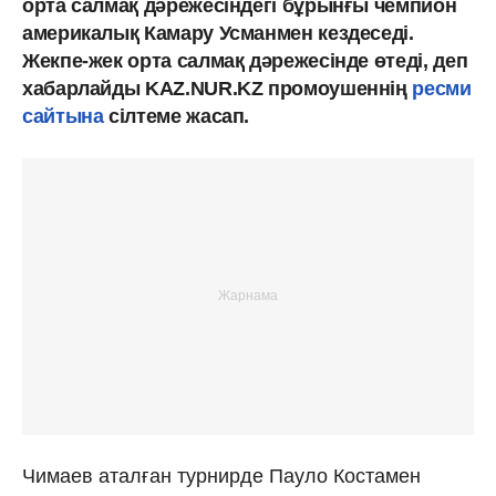
орта салмақ дәрежесіндегі бұрынғы чемпион
америкалық Камару Усманмен кездеседі.
Жекпе-жек орта салмақ дәрежесінде өтеді, деп
хабарлайды KAZ.NUR.KZ промоушеннің
ресми
сайтына
сілтеме жасап.
Чимаев аталған турнирде Пауло Костамен