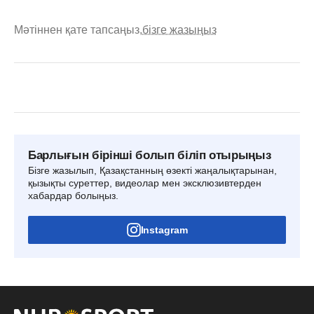
Мәтіннен қате тапсаңыз,
бізге жазыңыз
Барлығын бірінші болып біліп отырыңыз
Бізге жазылып, Қазақстанның өзекті жаңалықтарынан,
қызықты суреттер, видеолар мен эксклюзивтерден
хабардар болыңыз.
Instagram