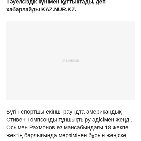
Тәуелсіздік күнімен құттықтады, деп
хабарлайды KAZ.NUR.KZ.
Бүгін спортшы екінші раундта американдық
Стивен Томпсонды тұншықтыру әдісімен жеңді.
Осымен Рахмонов өз мансабындағы 18 жекпе-
жектің барлығында мерзімінен бұрын жеңіске