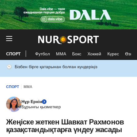
СПОРТ
Футбол
ММА
Бокс
Хоккей
Күрес
Өзге 
Бізбен бірге қатарынан болған күндеріңіз
СПОРТ
ММА
Нұр Еркін
Бұрынғы қызметкер
Жеңіске жеткен Шавкат Рахмонов
қазақстандықтарға үндеу жасады