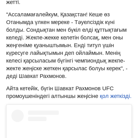
жетті.
"Ассаламағалейкум, Қазақстан! Кеше өз
Отанымда үлкен мереке - Тәуелсіздік күні
болды. Сондықтан мен бүкіл елді құттықтағым
келеді. Жекпе-жекке келетін болсақ, мен оны
жеңгеніме қуаныштымын. Енді титул үшін
күресуге лайықтымын деп ойлаймын. Менің
келесі қарсыласым бүгінгі чемпиондық жекпе-
жекте жеңіске жеткен қарсылас болуы керек", -
деді Шавкат Рахмонов.
Айта кетейік, бүгін Шавкат Рахмонов UFC
промоушеніндегі алтыншы жеңісіне
қол жеткізді.