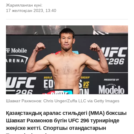
Жарияланған күні:
17 желтоқсан 2023, 13:40
Шавкат Рахмонов: Chris Unger/Zuffa LLC via Getty Images
Қазақстандық аралас стильдегі (ММА) боксшы
Шавкат Рахмонов бүгін UFC 296 турнирінде
жеңіске жетті. Спортшы отандастарын