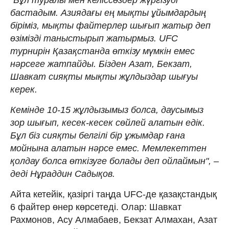
бастадым. Азиядағы ең мықты ұйымдардың
біріміз, мықты файтерлер шығып жатыр деп
өзімізді таныстырып жатырмыз. UFC
турнирін Қазақстанда өткізу мүмкін емес
нәрсеге жатпайды. Бізден Азат, Бекзат,
Шавкат сияқты мықты жұлдыздар шығуы
керек.
Кемінде 10-15 жұлдызымыз болса, даусымыз
зор шығып, кесек-кесек сөйлей алатын едік.
Бұл біз сияқты белгілі бір ұжымдар ғана
мойнына алатын нәрсе емес. Мемлекеттен
қолдау болса өткізуге болады деп ойлаймын", –
деді Нұраддин Садықов.
Айта кетейік, қазіргі таңда UFC-де қазақстандық
6 файтер өнер көрсетеді. Олар: Шавкат
Рахмонов, Асу Алмабаев, Бекзат Алмахан, Азат