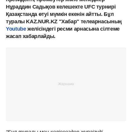
Нұраддин Садықов келешекте UFC турнирі
Қазақстанда өтуі мүмкін екенін айтты. Бұл
туралы KAZ.NUR.KZ "Хабар" телеарнасының
Youtube
желісіндегі ресми арнасына сілтеме
жасап хабарлайды.
"Бұл туралы мен келіссөздер жүргізуді