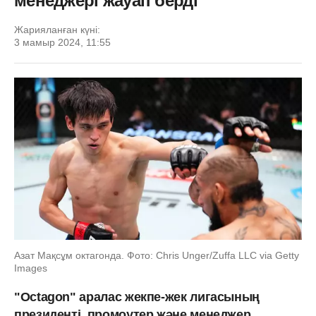
менеджері жауап берді
Жарияланған күні:
3 мамыр 2024, 11:55
Азат Мақсұм октагонда. Фото: Chris Unger/Zuffa LLC via Getty
Images
"Octagon" аралас жекпе-жек лигасының
президенті, промоутер және менеджер