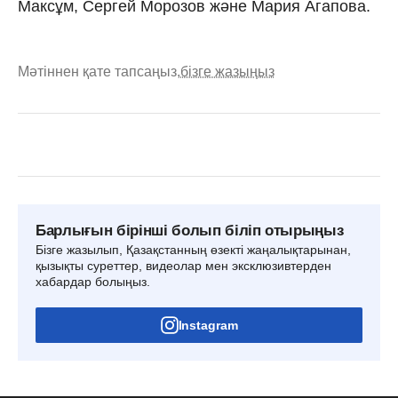
Максұм, Сергей Морозов және Мария Агапова.
Мәтіннен қате тапсаңыз,
бізге жазыңыз
Барлығын бірінші болып біліп отырыңыз
Бізге жазылып, Қазақстанның өзекті жаңалықтарынан,
қызықты суреттер, видеолар мен эксклюзивтерден
хабардар болыңыз.
Instagram