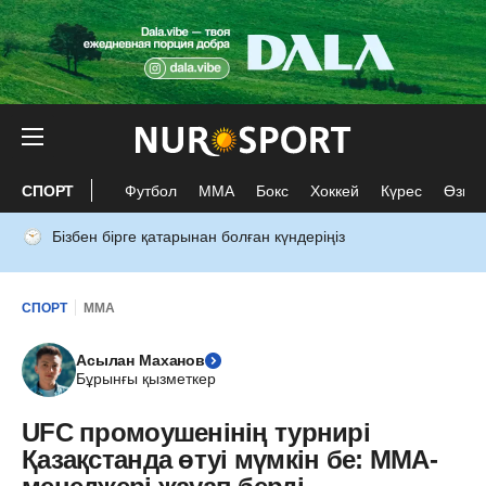
СПОРТ
Футбол
ММА
Бокс
Хоккей
Күрес
Өзге 
Бізбен бірге қатарынан болған күндеріңіз
СПОРТ
ММА
Асылан Маханов
Бұрынғы қызметкер
UFC промоушенінің турнирі
Қазақстанда өтуі мүмкін бе: MMA-