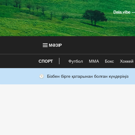
МӘЗІР
СПОРТ
Футбол
ММА
Бокс
Хоккей
Бізбен бірге қатарынан болған күндеріңіз