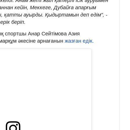
келді. Анам жеті жыл қатерлі ісік ауруымен
ннан кейін, Меккеге, Дубайға апарғым
ы, қатты ауырды. Қыдыртамын деп едім", -
рік беріп.
ық спортшы Анар Сейтімова Азия
марқұм әкесіне арнағанын
жазған едік.