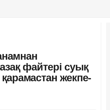
 анамнан
зақ файтері суық
е қарамастан жекпе-