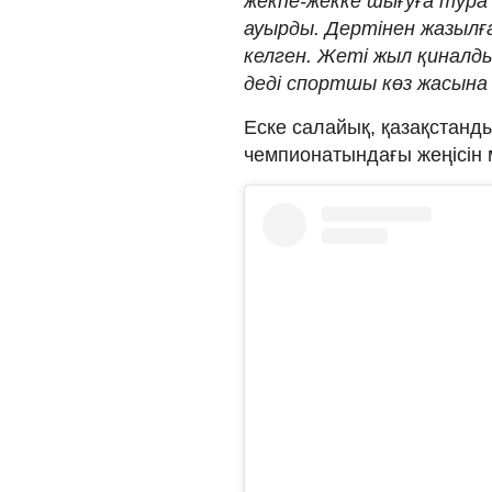
жекпе-жекке шығуға тура 
ауырды. Дертінен жазылға
келген. Жеті жыл қиналд
деді спортшы көз жасына е
Еске салайық, қазақстанд
чемпионатындағы жеңісін 