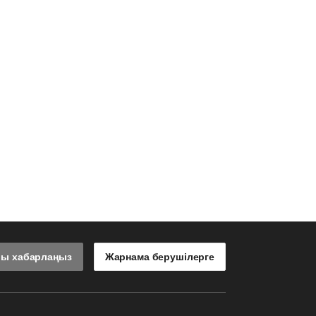
лы хабарлаңыз
Жарнама берушілерге