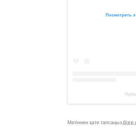
Посмотреть э
Публи
Мәтіннен қате тапсаңыз,
бізге