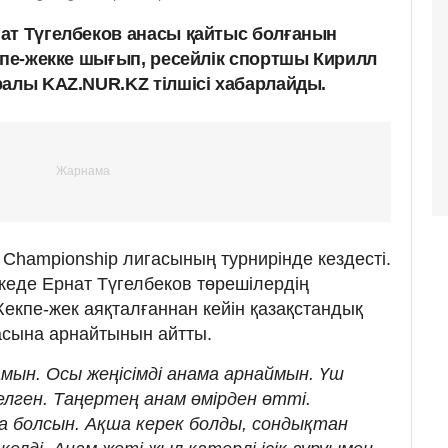
ат Түгелбеков анасы қайтыс болғанын
екпе-жекке шығып, ресейлік спортшы Кирилл
ралы KAZ.NUR.KZ тілшісі хабарлайды.
 Championship лигасының турнирінде кездесті.
кеде Ернат Түгелбеков төрешілердің
Жекпе-жек аяқталғаннан кейін қазақстандық
асына арнайтынын айтты.
мын. Осы жеңісімді анама арнаймын. Үш
елген. Таңертең анам өмірден өтті.
 болсын. Ақша керек болды, сондықтан