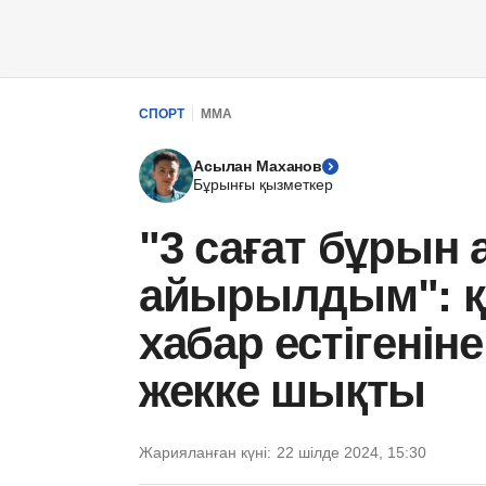
СПОРТ
ММА
Асылан Маханов
Бұрынғы қызметкер
"3 сағат бұрын
айырылдым": қа
хабар естігенін
жекке шықты
Жарияланған күні:
22 шілде 2024, 15:30