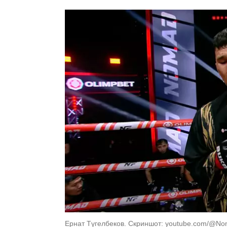
Ернат Түгелбеков. Скриншот: youtube.com/@No