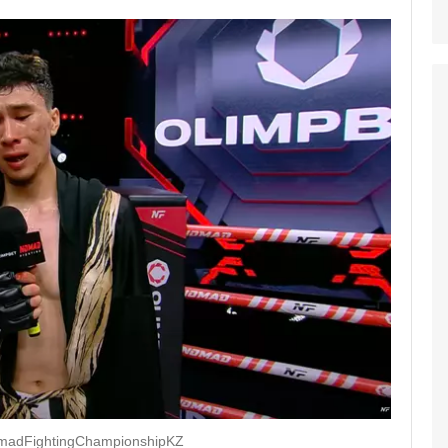
madFightingChampionshipKZ