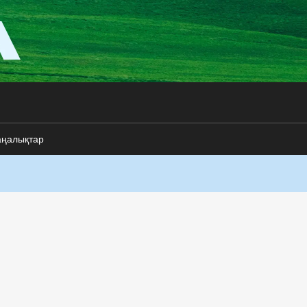
аңалықтар