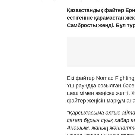
Қазақстандық файтер Ерн
естігеніне қарамастан ж
Самбросты жеңді. Бұл ту
Екі файтер Nomad Fighting
Үш раундқа созылған бәсе
шешімімен жеңіске жетті. 
файтер жеңісін марқұм ан
"Қарсыласыма алғыс айта
сағат бұрын суық хабар к
Анашым, жаның жәннатта