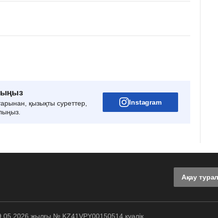
рыңыз
Instagram
тарынан, қызықты суреттер,
лыңыз.
Ақау тура
29.05.2026 жылғы № KZ41VPY00150514 куәлік.