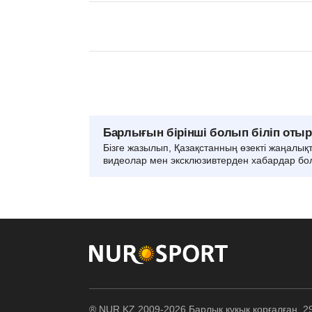
Барлығын бірінші болып біліп оты
Бізге жазылып, Қазақстанның өзекті жаңалық
видеолар мен эксклюзивтерден хабардар бо
® NUR.KZ 2009-2026 Барлық құқық қорғалған. 