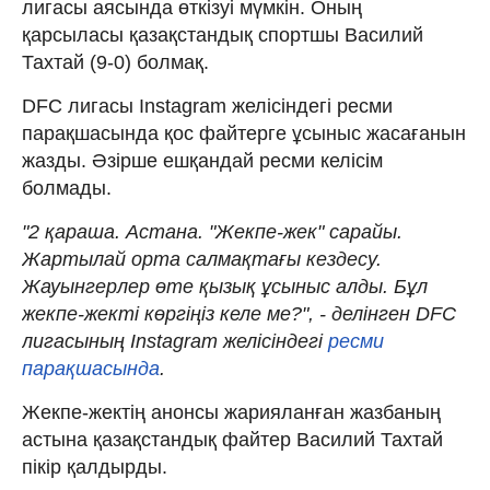
лигасы аясында өткізуі мүмкін. Оның
қарсыласы қазақстандық спортшы Василий
Тахтай (9-0) болмақ.
DFC лигасы Instagram желісіндегі ресми
парақшасында қос файтерге ұсыныс жасағанын
жазды. Әзірше ешқандай ресми келісім
болмады.
"2 қараша. Астана. "Жекпе-жек" сарайы.
Жартылай орта салмақтағы кездесу.
Жауынгерлер өте қызық ұсыныс алды. Бұл
жекпе-жекті көргіңіз келе ме?", - делінген DFC
лигасының Instagram желісіндегі
ресми
парақшасында
.
Жекпе-жектің анонсы жарияланған жазбаның
астына қазақстандық файтер Василий Тахтай
пікір қалдырды.