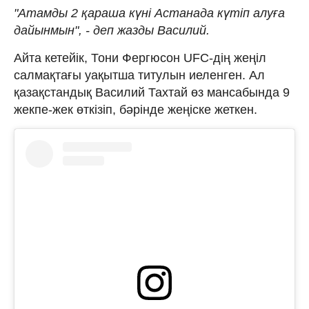
"Атамды 2 қараша күні Астанада күтіп алуға
дайынмын", - деп жазды Василий.
Айта кетейік, Тони Фергюсон UFC-дің жеңіл
салмақтағы уақытша титулын иеленген. Ал
қазақстандық Василий Тахтай өз мансабында 9
жекпе-жек өткізіп, бәрінде жеңіске жеткен.