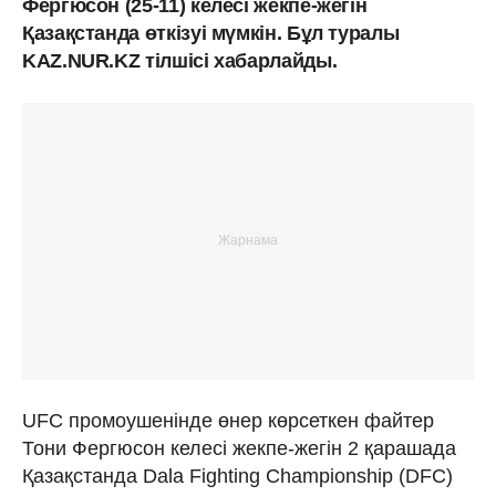
Фергюсон (25-11) келесі жекпе-жегін
Қазақстанда өткізуі мүмкін. Бұл туралы
KAZ.NUR.KZ тілшісі хабарлайды.
UFC промоушенінде өнер көрсеткен файтер
Тони Фергюсон келесі жекпе-жегін 2 қарашада
Қазақстанда Dala Fighting Championship (DFC)