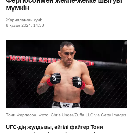
Фергюсонмен жекпе-жекке шығуы
мүмкін
Жарияланған күні:
8 қазан 2024, 14:38
Тони Фергюсон. Фото: Chris Unger/Zuffa LLC via Getty Images
UFC-дің жұлдызы, әйгілі файтер Тони