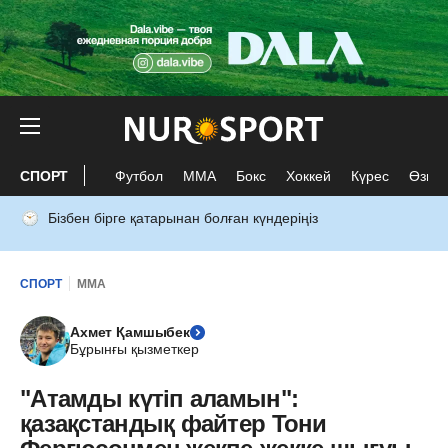
СПОРТ
Футбол
ММА
Бокс
Хоккей
Күрес
Өзге 
Бізбен бірге қатарынан болған күндеріңіз
СПОРТ
ММА
Ахмет Қамшыбек
Бұрынғы қызметкер
"Атамды күтіп аламын":
қазақстандық файтер Тони