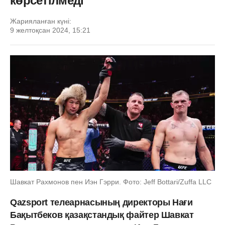
көрсетілмеді
Жарияланған күні:
9 желтоқсан 2024, 15:21
Шавкат Рахмонов пен Иэн Гэрри. Фото: Jeff Bottari/Zuffa LLC
Qazsport телеарнасының директоры Нағи
Бақытбеков қазақстандық файтер Шавкат