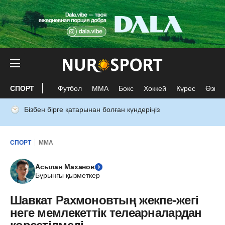
СПОРТ
Футбол
ММА
Бокс
Хоккей
Күрес
Өзге 
Бізбен бірге қатарынан болған күндеріңіз
СПОРТ
ММА
Асылан Маханов
Бұрынғы қызметкер
Шавкат Рахмоновтың жекпе-жегі
неге мемлекеттік телеарналардан