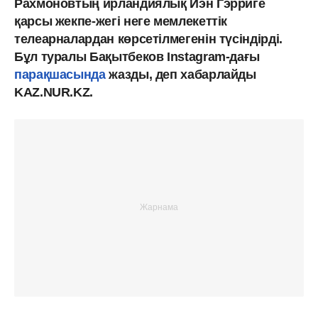
Рахмоновтың ирландиялық Иэн Гэрриге
қарсы жекпе-жегі неге мемлекеттік
телеарналардан көрсетілмегенін түсіндірді.
Бұл туралы Бақытбеков Instagram-дағы
парақшасында
жазды, деп хабарлайды
KAZ.NUR.KZ.