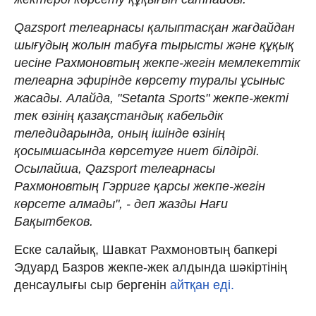
Qazsport телеарнасы қалыптасқан жағдайдан
шығудың жолын табуға тырысты және құқық
иесіне Рахмоновтың жекпе-жегін мемлекеттік
телеарна эфирінде көрсету туралы ұсыныс
жасады. Алайда, "Setanta Sports" жекпе-жекті
тек өзінің қазақстандық кабельдік
теледидарында, оның ішінде өзінің
қосымшасында көрсетуге ниет білдірді.
Осылайша, Qazsport телеарнасы
Рахмоновтың Гэрриге қарсы жекпе-жегін
көрсете алмады", - деп жазды Нағи
Бақытбеков.
Еске салайық, Шавкат Рахмоновтың бапкері
Эдуард Базров жекпе-жек алдында шәкіртінің
денсаулығы сыр бергенін
айтқан еді.