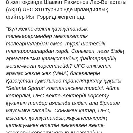
8 желтоқсанда Шавкат Рахмонов Лас-Вегастағы
(АҚШ) UFC 310 турнирінде ирландиялық
файтер Иэн Гэрриді жеңген еді.
"Бұл жекпе-жекті қазақстандық
телекөрермендер мемлекеттік
телеарналардан емес, түрлі шетелдік
платформалардан көрді. Сонымен, неге біздің
арналарымыз қазақстандық файтерлердің
жекпе-жегін көрсетпейді? UFC өткізетін
аралас жекпе-жек (ММА) бәсекелерін
Қазақстан аумағында трансляциялау құқығы
"Setanta Sports" компаниясына тиесілі. Айта
кетерлігі, UFC жекпе-жектерді көрсету
құқығын тендер аясында алдын ала бірнеше
маусымға сатады. Сонымен қатар, UFC,
мысалы, қазақстандық жауынгерлердің
қатысуымен өтетін жекелеген жекпе-
жектерді көрсету құқығын сатпайды.