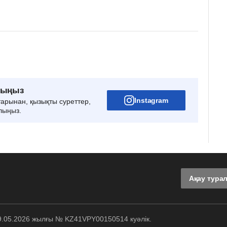
рыңыз
Instagram
тарынан, қызықты суреттер,
лыңыз.
Ақау тура
29.05.2026 жылғы № KZ41VPY00150514 куәлік.