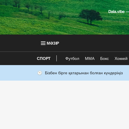
МӘЗІР
СПОРТ
Футбол
ММА
Бокс
Хоккей
Бізбен бірге қатарынан болған күндеріңіз