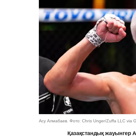
Асу Алмабаев. Фото: Chris Unger/Zuffa LLC via 
Қазақстандық жауынгер А