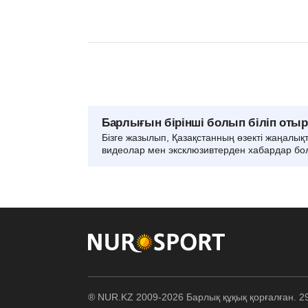
Барлығын бірінші болып біліп оты
Бізге жазылып, Қазақстанның өзекті жаңалық
видеолар мен эксклюзивтерден хабардар бо
® NUR.KZ 2009-2026 Барлық құқық қорғалған. 