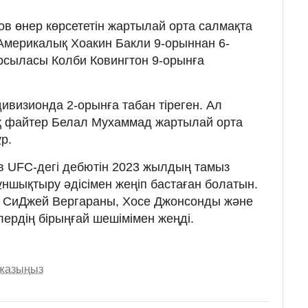
в өнер көрсететін жартылай орта салмақта
 Америкалық Хоакин Бакли 9-орыннан 6-
арсыласы Колби Ковингтон 9-орынға
ивизионда 2-орынға табан тіреген. Ал
 файтер Белал Мухаммад жартылай орта
р.
ев UFC-дегі дебютін 2023 жылдың тамыз
шықтыру әдісімен жеңіп бастаған болатын.
рін СиДжей Вергараны, Хосе Джонсонды және
ердің бірыңғай шешімімен жеңді.
 жазыңыз