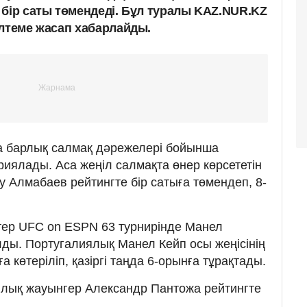
 бір саты төмендеді. Бұл туралы KAZ.NUR.KZ
лтеме жасап хабарлайды.
а барлық салмақ дәрежелері бойынша
риялады. Аса жеңіл салмақта өнер көрсететін
у Алмабаев рейтингте бір сатыға төмендеп, 8-
тер UFC on ESPN 63 турнирінде Манел
олды. Португалиялық Манел Кейп осы жеңісінің
 көтеріліп, қазіргі таңда 6-орынға тұрақтады.
ялық жауынгер Александр Пантожа рейтингте