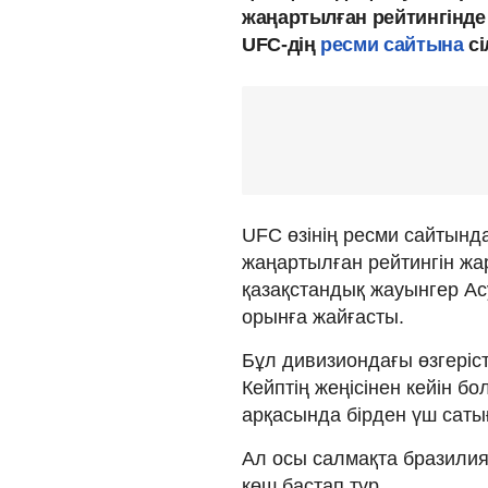
жаңартылған рейтингінде
UFC-дің
ресми сайтына
сі
UFC өзінің ресми сайтынд
жаңартылған рейтингін жа
қазақстандық жауынгер Ас
орынға жайғасты.
Бұл дивизиондағы өзгеріс
Кейптің жеңісінен кейін б
арқасында бірден үш сатыға
Ал осы салмақта бразили
көш бастап тұр.