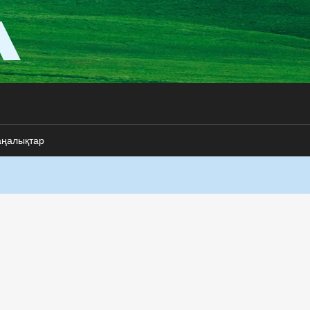
аңалықтар