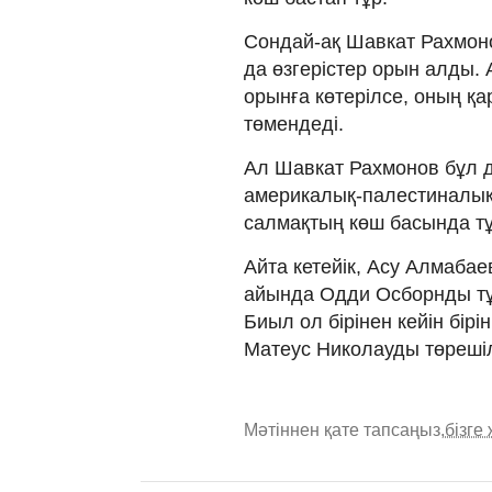
Сондай-ақ Шавкат Рахмоно
да өзгерістер орын алды.
орынға көтерілсе, оның қ
төмендеді.
Ал Шавкат Рахмонов бұл д
америкалық-палестиналық
салмақтың көш басында тұ
Айта кетейік, Асу Алмаба
айында Одди Осборнды тұн
Биыл ол бірінен кейін бі
Матеус Николауды төрешіл
Мәтіннен қате тапсаңыз,
бізге