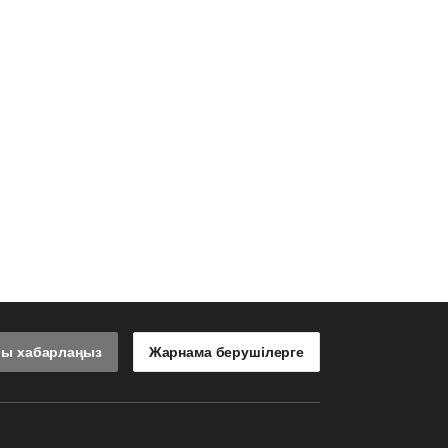
лы хабарлаңыз
Жарнама берушілерге