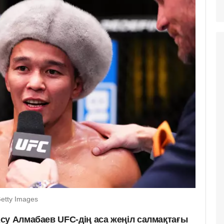
Getty Images
су Алмабаев UFC-дің аса жеңіл салмақтағы