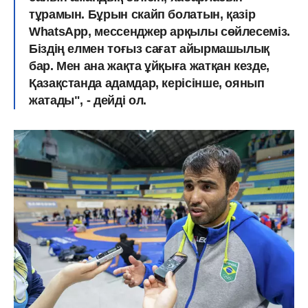
тұрамын. Бұрын скайп болатын, қазір
WhatsApp, мессенджер арқылы сөйлесеміз.
Біздің елмен тоғыз сағат айырмашылық
бар. Мен ана жақта ұйқыға жатқан кезде,
Қазақстанда адамдар, керісінше, оянып
жатады", - дейді ол.