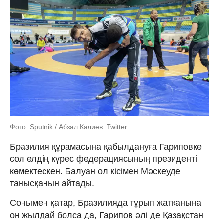
Фото: Sputnik / Абзал Калиев: Twitter
Бразилия құрамасына қабылдануға Гариповке
сол елдің күрес федерациясының президенті
көмектескен. Балуан ол кісімен Мәскеуде
танысқанын айтады.
Сонымен қатар, Бразилияда тұрып жатқанына
он жылдай болса да, Гарипов әлі де Қазақстан