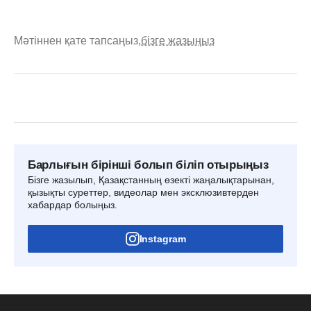
Мәтіннен қате тапсаңыз,
бізге жазыңыз
Барлығын бірінші болып біліп отырыңыз
Бізге жазылып, Қазақстанның өзекті жаңалықтарынан,
қызықты суреттер, видеолар мен эксклюзивтерден
хабардар болыңыз.
Instagram