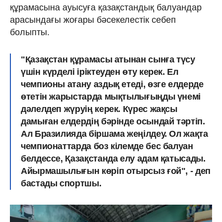
құрамасына ауысуға қазақстандық балуандар
арасындағы жоғары бәсекелестік себеп
болыпты.
"Қазақстан құрамасы атынан сынға түсу
үшін күрделі іріктеуден өту керек. Ел
чемпионы атану аздық етеді, өзге елдерде
өтетін жарыстарда мықтылығыңды үнемі
дәлелдеп жүруің керек. Күрес жақсы
дамыған елдердің бәрінде осындай тәртіп.
Ал Бразилияда біршама жеңілдеу. Ол жақта
чемпионаттарда боз кілемде бес балуан
белдессе, Қазақстанда елу адам қатысады.
Айырмашылығын көріп отырсыз ғой", - деп
бастады спортшы.