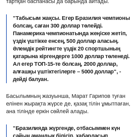
тартқан баспанасы да барында айтады.
"Табысым жақсы. Егер Бразилия чемпионы
болсаң, саған 300 доллар төлейді.
Панамерика чемпионатында жеңіске жетіп,
үздік үштікке енсең, 500 доллар аласың.
Әлемдік рейтингте үздік 20 спортшының
қатарына кіргендерге 1000 доллар төленеді.
Ал егер ТОП-15-те болсаң, 2000 доллар,
алғашқы үштіктегілерге – 5000 доллар", -
дейді балуан.
Басылымның жазуынша, Марат Гарипов туған
елінен жырақта жүрсе де, қазақ тілін ұмытпаған,
ана тілінде еркін сөйлей алады.
"Бразилияда жүргенде, отбасыммен күн
сайын амандық білісіп, хабарласып