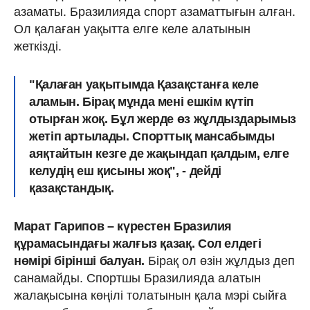
азаматы. Бразилияда спорт азаматтығын алған.
Ол қалаған уақытта елге келе алатынын
жеткізді.
"Қалаған уақытымда Қазақстанға келе
аламын. Бірақ мұнда мені ешкім күтіп
отырған жоқ. Бұл жерде өз жұлдыздарымыз
жетіп артылады. Спорттық мансабымды
аяқтайтын кезге де жақындап қалдым, елге
келудің еш қисыны жоқ", - дейді
қазақстандық.
Марат Гарипов – күрестен Бразилия
құрамасындағы жалғыз қазақ. Сол елдегі
нөмірі бірінші балуан.
Бірақ ол өзін жұлдыз деп
санамайды. Спортшы Бразилияда алатын
жалақысына көңілі толатынын қала мэрі сыйға