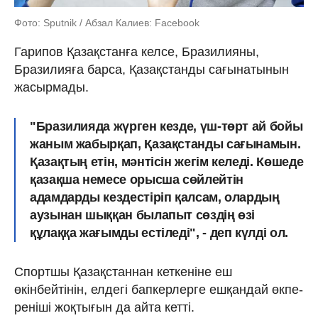
Фото: Sputnik / Абзал Калиев: Facebook
Гарипов Қазақстанға келсе, Бразилияны,
Бразилияға барса, Қазақстанды сағынатынын
жасырмады.
"Бразилияда жүрген кезде, үш-төрт ай бойы
жаным жабырқап, Қазақстанды сағынамын.
Қазақтың етін, мәнтісін жегім келеді. Көшеде
қазақша немесе орысша сөйлейтін
адамдарды кездестіріп қалсам, олардың
аузынан шыққан былапыт сөздің өзі
құлаққа жағымды естіледі", - деп күлді ол.
Спортшы Қазақстаннан кеткеніне еш
өкінбейтінін, елдегі бапкерлерге ешқандай өкпе-
реніші жоқтығын да айта кетті.