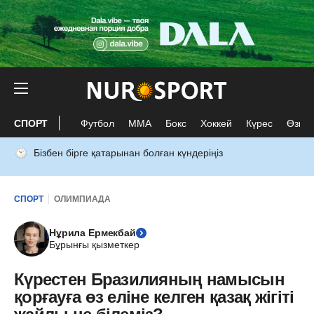
СПОРТ
Футбол
ММА
Бокс
Хоккей
Күрес
Өзге 
Бізбен бірге қатарынан болған күндеріңіз
СПОРТ
ОЛИМПИАДА
Нұрила Ермекбай
Бұрынғы қызметкер
Күрестен Бразилияның намысын
қорғауға өз еліне келген қазақ жігіті