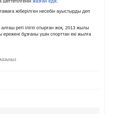
 шеттетілгенін
жазған едік.
амаға жіберілген несебін ауыстырды деп
алғаш реті ілігіп отырған жоқ. 2013 жылы
 ережені бұзғаны үшін спорттан екі жылға
 жазыңыз