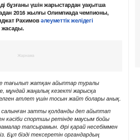
ді бұзғаны үшін жарыстардан уақытша
кадан 2016 жылғы Олимпиада чемпионы,
иджат Рахимов
әлеуметтік желідегі
 жасады.
іме тағылып жатқан айыптар туралы
е, мұндай жаңалық кезекті жарысқа
елген атлет үшін тосын жайт болары анық.
м салынған затты қолданды деп айыптап
ген кәсіби спортшы ретінде маусым бойы
намалар тапсырамын. Әрі қарай несебіммен
із. Бұл бізді тексеретін органдардың