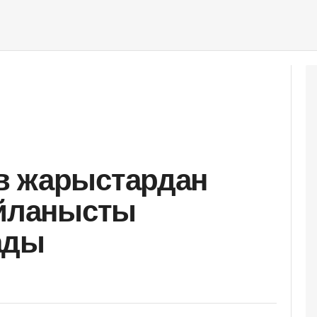
в жарыстардан
айланысты
ады