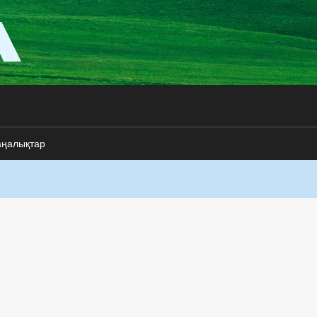
аңалықтар