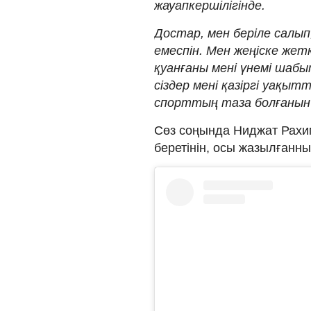
жауапкершілігінде.
Достар, мен беріле салып
емеспін. Мен жеңіске же
қуанғаны мені үнемі шаб
сіздер мені қазіргі уақы
спорттың таза болғанын 
Сөз соңында Ниджат Рахим
беретінін, осы жазылғанн