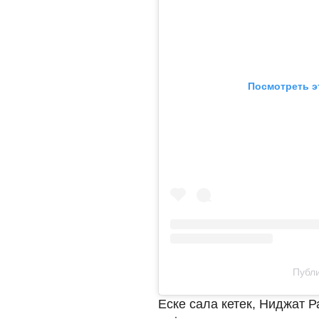
Посмотреть э
Публи
Еске сала кетек, Ниджат 