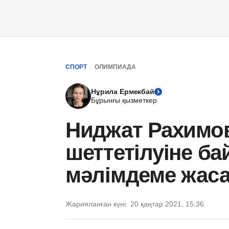
СПОРТ
ОЛИМПИАДА
Нұрила Ермекбай
Бұрынғы қызметкер
Ниджат Рахимо
шеттетілуіне б
мәлімдеме жас
Жарияланған күні:
20 қаңтар 2021, 15:36