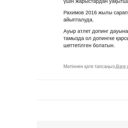
үшін жарыстардан уақытша
Рахимов 2016 жылы сарапт
айыпталуда.
Ауыр атлет допинг дауына 
тамызда ол допингке қарсы
шеттетілген болатын.
Мәтіннен қате тапсаңыз,
бізге