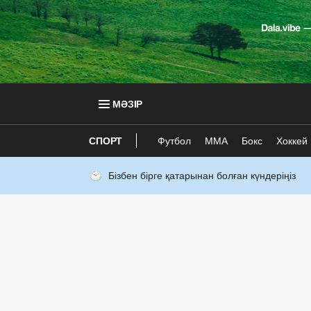
МӘЗІР
СПОРТ
Футбол
ММА
Бокс
Хоккей
Бізбен бірге қатарынан болған күндеріңіз