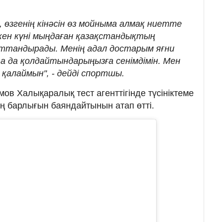
, өзгенің кінәсін өз мойныма алмақ ниетте
ткен күні мыңдаған қазақстандықтың
ыттандырады. Менің адал достарым яғни
тта да қолдайтындарыңызға сенімдімін. Мен
қалаймын", - дейді спортшы.
ов Халықаралық тест агенттігінде түсініктеме
ың барлығын баяндайтынын атап өтті.