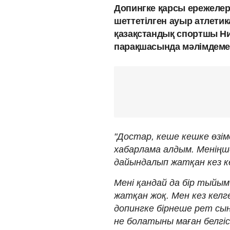
Допингке қарсы ережелер
шеттетілген ауыр атлети
қазақстандық спортшы Н
парақшасында мәлімдеме
"Достар, кеше кешке өз
хабарлама алдым. Меніңш
дайындалып жатқан кез к
Мені қандай да бір тыйы
жатқан жоқ. Мен кез кел
допингке бірнеше рет сы
не болатыны маған белгіс