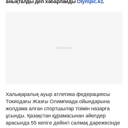
анықталды деп хабарлайды
Olympic.kz
.
Халықаралық ауыр атлетика федерациясы
Токиодағы Жазғы Олимпиада ойындарына
жолдама алған спортшылар тізімін назарға
ұсынды. Қазақстан құрамасынан әйелдер
арасында 55 келіге дейінгі салмақ дәрежесінде