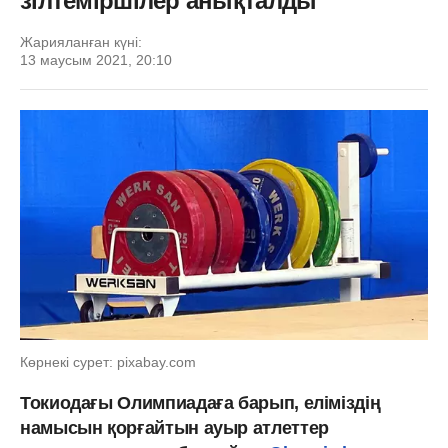
зілтеміршілер анықталды
Жарияланған күні:
13 маусым 2021, 20:10
Көрнекі сурет: pixabay.com
Токиодағы Олимпиадаға барып, еліміздің
намысын қорғайтын ауыр атлеттер