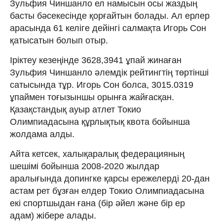
Зульфия Чиншанло ел намысын осы жаздың
басты бәсекесінде қорғайтын болады. Ал ерлер
арасында 61 келіге дейінгі салмақта Игорь Сон
қатысатын болып отыр.
Іріктеу кезеңінде 3628,3941 ұпай жинаған
Зульфия Чиншанло әлемдік рейтингтің төртінші
сатысында тұр. Игорь Сон болса, 3015.0319
ұпаймен тоғызыншы орынға жайғасқан.
Қазақстандық ауыр атлет Токио
Олимпиадасына құрлықтық квота бойынша
жолдама алды.
Айта кетсек, халықаралық федерацияның
шешімі бойынша 2008-2020 жылдар
аралығында допингке қарсы ережелерді 20-дан
астам рет бұзған елдер Токио Олимпиадасына
екі спортшыдан ғана (бір әйел және бір ер
адам) жібере алады.