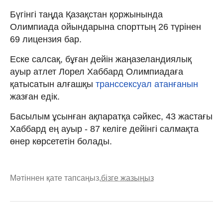
Бүгінгі таңда Қазақстан қоржынында
Олимпиада ойындарына спорттың 26 түрінен
69 лицензия бар.
Еске салсақ, бұған дейін жаңазеландиялық
ауыр атлет Лорел Хаббард Олимпиадаға
қатысатын алғашқы
транссексуал атанғанын
жазған едік.
Басылым ұсынған ақпаратқа сәйкес, 43 жастағы
Хаббард ең ауыр - 87 келіге дейінгі салмақта
өнер көрсететін болады.
Мәтіннен қате тапсаңыз,
бізге жазыңыз