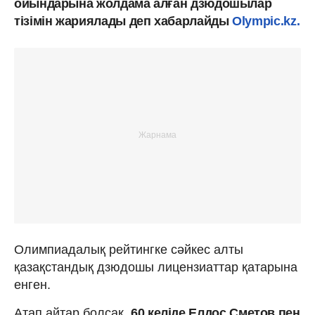
ойындарына жолдама алған дзюдошылар
тізімін жариялады деп хабарлайды
Olympic.kz.
Олимпиадалық рейтингке сәйкес алты
қазақстандық дзюдошы лицензиаттар қатарына
енген.
Атап айтар болсақ,
60 келіде Елдос Сметов пен