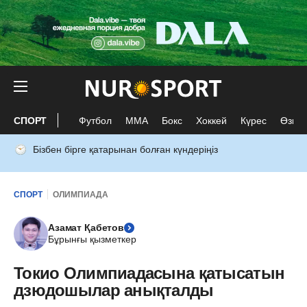
СПОРТ
Футбол
ММА
Бокс
Хоккей
Күрес
Өзге 
Бізбен бірге қатарынан болған күндеріңіз
СПОРТ
ОЛИМПИАДА
Азамат Қабетов
Бұрынғы қызметкер
Токио Олимпиадасына қатысатын
дзюдошылар анықталды