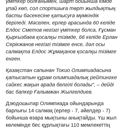
үміткер болғанымен, шарт бойынша кімде
ұпай көп, сол спортшыға төрт жылдықтың
басты бәсекесіне қатысуға мүмкіндік
беріледі. Мәселен, ерлер арасында 60 келіде
Елдос Сметов негізгі үміткер болса, Ғұсман
Қырғызбаев қосалқы тізімде, 66 келіде Ерлан
Серікжанов негізгі тізімге енсе, дәл осы
салмақта Елдос Жұмақанов қосалқы тізімге
енген.
Қазақстан сапынан Токио Олимпиадасына
қатысатын құрам олимпиадалық рейтингке
сәйкес жақын арада белгілі болады", – дейді
бас бапкер Ғалымжан Жылгелдиев.
Дзюдошылар Олимпиада ойындарында
барлығы 14 салмақ (ерлер - 7, әйелдер - 7)
бойынша өзара мықтыны анықтайды. Үш жыл
көлемінде бес құрлықтағы 110 мемлекеттің