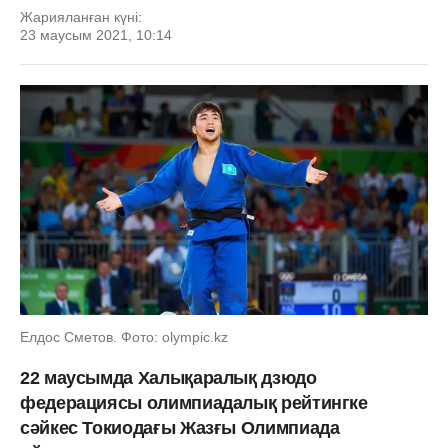
Жарияланған күні:
23 маусым 2021, 10:14
Елдос Сметов. Фото: olympic.kz
22 маусымда Халықаралық дзюдо
федерациясы олимпиадалық рейтингке
сәйкес Токиодағы Жазғы Олимпиада