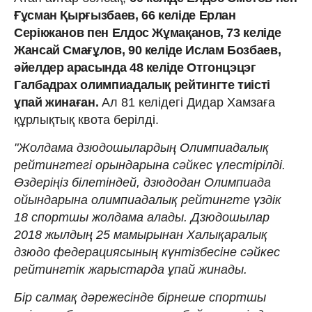
Ғұсман Қырғызбаев, 66 келіде Ерлан
Серікжанов пен Елдос Жұмақанов, 73 келіде
Жансай Смағұлов, 90 келіде Ислам Бозбаев,
әйелдер арасында 48 келіде Отгонцэцэг
Галбадрах олимпиадалық рейтингте тиісті
ұпай жинаған.
Ал 81 келідегі Дидар Хамзаға
құрлықтық квота берілді.
"Жолдама дзюдошылардың Олимпиадалық
рейтингтегі орындарына сәйкес үлестірілді.
Өздеріңіз білетіндей, дзюдодан Олимпиада
ойындарына олимпиадалық рейтингте үздік
18 спортшы жолдама алады. Дзюдошылар
2018 жылдың 25 мамырынан Халықаралық
дзюдо федерациясының күнтізбесіне сәйкес
рейтингтік жарыстарда ұпай жинады.
Бір салмақ дәрежесінде бірнеше спортшы