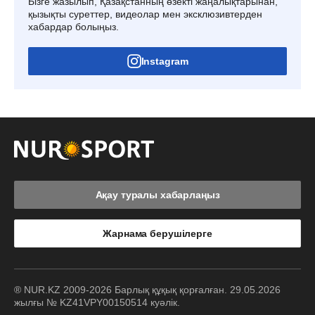
Бізге жазылып, Қазақстанның өзекті жаңалықтарынан,
қызықты суреттер, видеолар мен эксклюзивтерден
хабардар болыңыз.
Instagram
Ақау туралы хабарлаңыз
Жарнама берушілерге
® NUR.KZ 2009-2026 Барлық құқық қорғалған. 29.05.2026
жылғы № KZ41VPY00150514 куәлік.