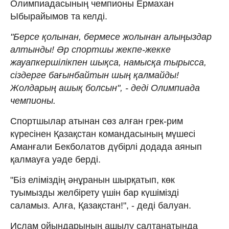
Олимпиадасының чемпионы Ермахан
Ыбырайымов та келді.
"Берсе қолынан, бермесе жолынан алыңыздар
алтынды! Әр спортшы жекпе-жекке
жауапкершілікпен шықса, намысқа тырысса,
сіздерге бағынбайтын шың қалмайды!
Жолдарың ашық болсын", - деді Олимпиада
чемпионы.
Спортшылар атынан сөз алған грек-рим
күресінен Қазақстан командасының мүшесі
Аманғали Бекболатов дүбірлі додада аянып
қалмауға уәде берді.
"Біз еліміздің әнұранын шырқатып, көк
туымызды желбірету үшін бар күшімізді
саламыз. Алға, Қазақстан!", - деді балуан.
Ислам ойындарының ашылу салтанатында