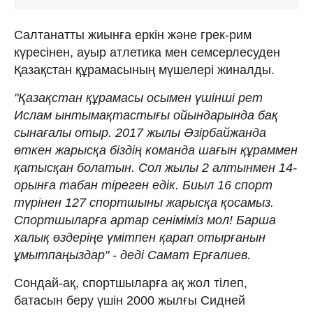
Салтанатты жиынға еркін және грек-рим
күресінен, ауыр атлетика мен семсерлесуден
Қазақстан құрамасының мүшелері жиналды.
"Қазақстан құрамасы осымен үшінші рет
Ислам ынтымақтастығы ойындарында бақ
сынағалы отыр. 2017 жылы Әзірбайжанда
өткен жарысқа біздің команда шағын құраммен
қатысқан болатын. Сол жылы 2 алтынмен 14-
орынға табан тіреген едік. Биыл 16 спорт
түрінен 127 спортшыны жарысқа қосамыз.
Спортшыларға артар сеніміміз мол! Барша
халық өздеріңе үмітпен қарап отырғанын
ұмытпаңыздар" - деді Самат Ерғалиев.
Сондай-ақ, спортшыларға ақ жол тілеп,
батасын беру үшін 2000 жылғы Сидней