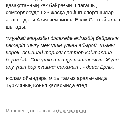
Қазақстанның көк байрағын шпагашы,
семсерлесуден 23 жасқа дейінгі спортшылар
арасындағы Азия чемпионы Ерлік Сертай алып
шығады.
"Мұндай маңызды бәсекеде еліміздің байрағын
көтеріп шығу мен үшін үлкен абырой. Шыны
керек, осындай тарихи сәттер қайталана
бермейді. Сол үшін шын қуаныштымын. Жүлде
алу үшін бар күшімді саламын", - дейді Ерлік.
Ислам ойындары 9-19 тамыз аралығында
Түркияның Конья қаласында өтеді.
Мәтіннен қате тапсаңыз,
бізге жазыңыз