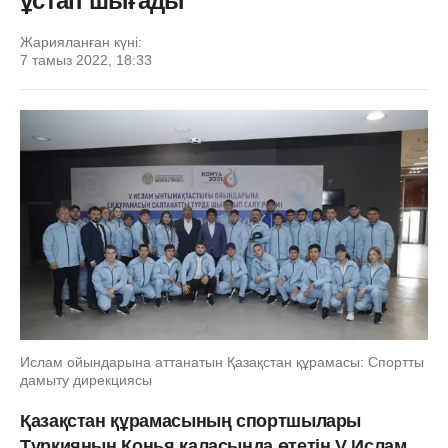
ұстап шығады
Жарияланған күні:
7 тамыз 2022, 18:33
Ислам ойындарына аттанатын Қазақстан құрамасы: Спортты
дамыту дирекциясы
Қазақстан құрамасының спортшылары
Түркияның Конья қаласында өтетін V Ислам