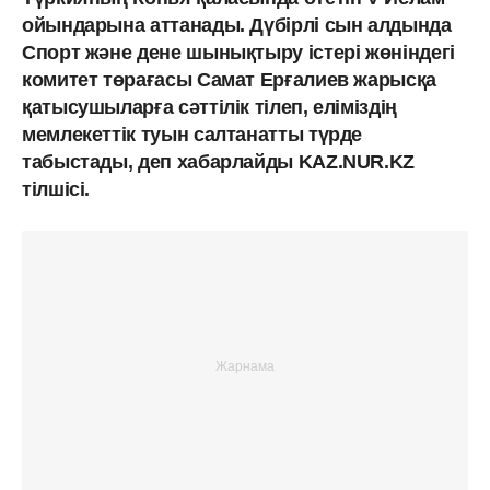
ойындарына аттанады. Дүбірлі сын алдында
Спорт және дене шынықтыру істері жөніндегі
комитет төрағасы Самат Ерғалиев жарысқа
қатысушыларға сәттілік тілеп, еліміздің
мемлекеттік туын салтанатты түрде
табыстады, деп хабарлайды KAZ.NUR.KZ
тілшісі.