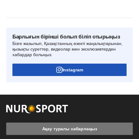
Барлығын бірінші болып біліп отырыңыз
Бізге жазылып, Қазақстанның өзекті жаңалықтарынан,
қызықты суреттер, видеолар мен эксклюзивтерден
хабардар болыңыз.
Instagram
Ақау туралы хабарлаңыз