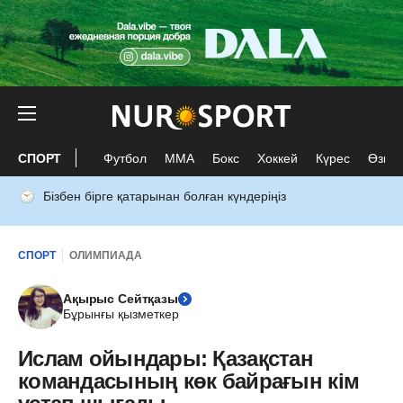
СПОРТ
Футбол
ММА
Бокс
Хоккей
Күрес
Өзге 
Бізбен бірге қатарынан болған күндеріңіз
СПОРТ
ОЛИМПИАДА
Ақырыс Сейтқазы
Бұрынғы қызметкер
Ислам ойындары: Қазақстан
командасының көк байрағын кім