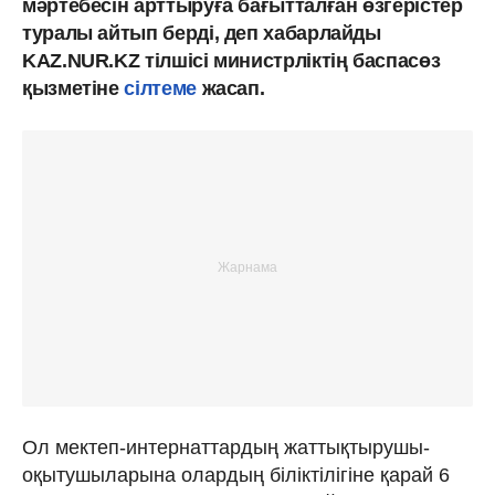
мәртебесін арттыруға бағытталған өзгерістер
туралы айтып берді, деп хабарлайды
KAZ.NUR.KZ тілшісі министрліктің баспасөз
қызметіне
сілтеме
жасап.
Ол мектеп-интернаттардың жаттықтырушы-
оқытушыларына олардың біліктілігіне қарай 6