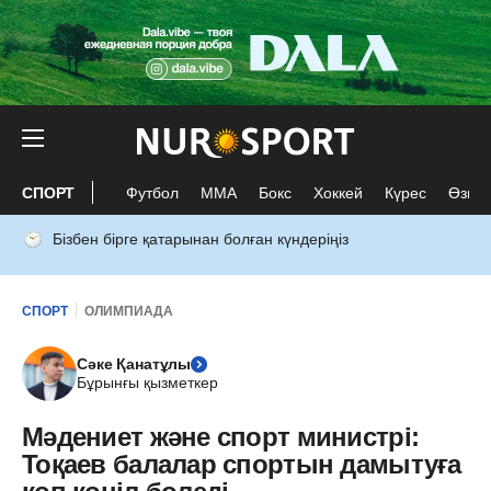
СПОРТ
Футбол
ММА
Бокс
Хоккей
Күрес
Өзге 
Бізбен бірге қатарынан болған күндеріңіз
СПОРТ
ОЛИМПИАДА
Сәке Қанатұлы
Бұрынғы қызметкер
Мәдениет және спорт министрі:
Тоқаев балалар спортын дамытуға