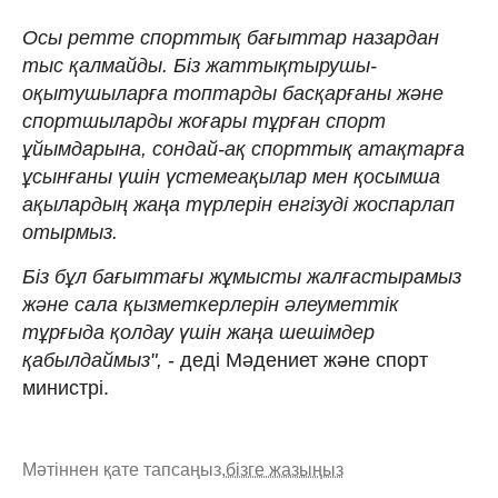
Осы ретте спорттық бағыттар назардан
тыс қалмайды. Біз жаттықтырушы-
оқытушыларға топтарды басқарғаны және
спортшыларды жоғары тұрған спорт
ұйымдарына, сондай-ақ спорттық атақтарға
ұсынғаны үшін үстемеақылар мен қосымша
ақылардың жаңа түрлерін енгізуді жоспарлап
отырмыз.
Біз бұл бағыттағы жұмысты жалғастырамыз
және сала қызметкерлерін әлеуметтік
тұрғыда қолдау үшін жаңа шешімдер
қабылдаймыз",
- деді Мәдениет және спорт
министрі.
Мәтіннен қате тапсаңыз,
бізге жазыңыз