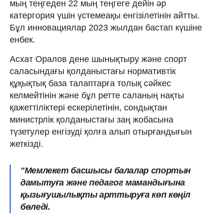
мың теңгеден 22 мың теңгеге дейін әр
катергория үшін үстемеақы енгізілетінін айтты.
Бұл инновациялар 2023 жылдан бастап күшіне
енбек.
Асхат Оралов дене шынықтыру және спорт
саласындағы қолданыстағы нормативтік
құқықтық база талаптарға толық сәйкес
келмейтінін және бұл ретте саланың нақты
қажеттіліктері ескерілетінін, сондықтан
министрлік қолданыстағы заң жобасына
түзетулер енгізуді қолға алып отырғандығын
жеткізді.
"Мемлекет басшысы балалар спортын
дамытуға және педагог мамандығына
қызығушылықты арттыруға көп көңіл
бөледі.