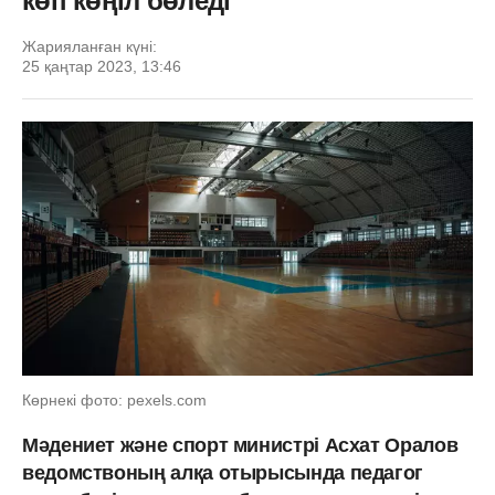
көп көңіл бөледі
Жарияланған күні:
25 қаңтар 2023, 13:46
Көрнекі фото: pexels.com
Мәдениет және спорт министрі Асхат Оралов
ведомствоның алқа отырысында педагог