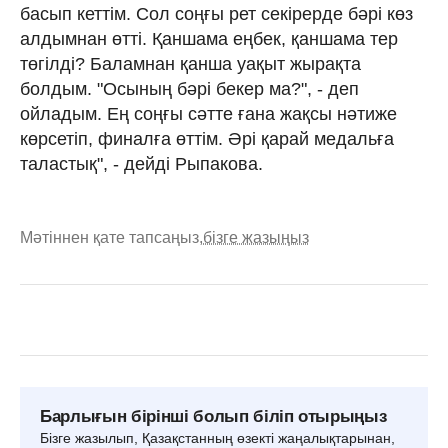
басып кеттім. Сол соңғы рет секірерде бәрі көз
алдымнан өтті. Қаншама еңбек, қаншама тер
төгілді? Баламнан қанша уақыт жырақта
болдым. "Осының бәрі бекер ма?", - деп
ойладым. Ең соңғы сәтте ғана жақсы нәтиже
көрсетіп, финалға өттім. Әрі қарай медальға
таластық", - дейді Рыпакова.
Мәтіннен қате тапсаңыз,
бізге жазыңыз
Барлығын бірінші болып біліп отырыңыз
Бізге жазылып, Қазақстанның өзекті жаңалықтарынан,