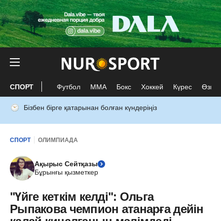
СПОРТ
Футбол
ММА
Бокс
Хоккей
Күрес
Өзге 
Бізбен бірге қатарынан болған күндеріңіз
СПОРТ
ОЛИМПИАДА
Ақырыс Сейтқазы
Бұрынғы қызметкер
"Үйге кеткім келді": Ольга
Рыпакова чемпион атанарға дейін