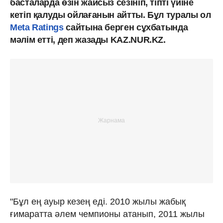
басталарда өзін жайсыз сезініп, тіпті үйіне
кетіп қалуды ойлағанын айтты. Бұл туралы ол
Meta Ratings
сайтына берген сұхбатында
мәлім етті, деп жазады KAZ.NUR.KZ.
"Бұл ең ауыр кезең еді. 2010 жылы жабық
ғимаратта әлем чемпионы атанып, 2011 жылы