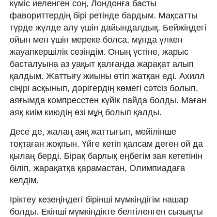
күміс иеленген соң, Лондонға басты
фавориттердің бірі ретінде бардым. Мақсатты
түрде жүлде алу үшін дайындалдық. Бейжіңдегі
ойын мен үшін мереке болса, мұнда үлкен
жауапкершілік сезіндім. Оның үстіне, жарыс
басталуына аз уақыт қалғанда жарақат алып
қалдым. Жаттығу жиыны өтіп жатқан еді. Ахилл
сіңірі асқынып, дәрігердің көмегі сәтсіз болып,
аяғымда компресстен күйік пайда болды. Маған
аяқ киім киюдің өзі мұң болып қалды.
Десе де, жалаң аяқ жаттығып, мейілінше
тоқтаған жоқпын. Үйге кетіп қалсам деген ой да
қылаң берді. Бірақ барлық еңбегім зая кететінін
біліп, жарақатқа қарамастан, Олимпиадаға
келдім.
Іріктеу кезеңіндегі бірінші мүмкіндігім нашар
болды. Екінші мүмкіндікте белгіленген сызықты