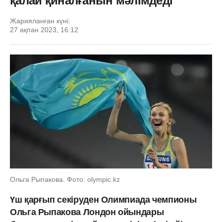
қалай қиналғанын мәлімдеді
Жарияланған күні:
27 ақпан 2023, 16:12
Ольга Рыпакова. Фото: olympic.kz
Үш қарғып секіруден Олимпиада чемпионы
Ольга Рыпакова Лондон ойындары