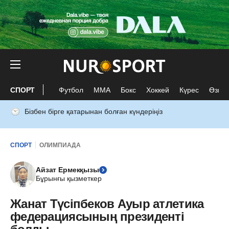
СПОРТ
Футбол
ММА
Бокс
Хоккей
Күрес
Өзге 
Бізбен бірге қатарынан болған күндеріңіз
СПОРТ
ОЛИМПИАДА
Айзат Ермекқызы
Бұрынғы қызметкер
Жанат Түсіпбеков Ауыр атлетика
федерациясының президенті