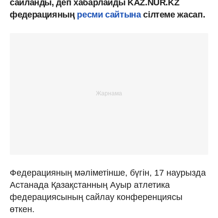
сайланды, деп хабарлайды KAZ.NUR.KZ
федерацияның
ресми сайтына
сілтеме жасап.
Федерацияның мәліметінше, бүгін, 17 наурызда
Астанада Қазақстанның Ауыр атлетика
федерациясының сайлау конференциясы
өткен.