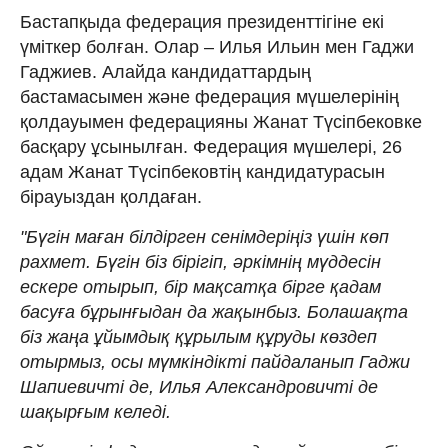
Бастапқыда федерация президенттігіне екі
үміткер болған. Олар – Илья Ильин мен Гаджи
Гаджиев. Алайда кандидаттардың
бастамасымен және федерация мүшелерінің
қолдауымен федерацияны Жанат Түсіпбековке
басқару ұсынылған. Федерация мүшелері, 26
адам Жанат Түсіпбековтің кандидатурасын
бірауыздан қолдаған.
"Бүгін маған білдірген сенімдеріңіз үшін көп
рахмет. Бүгін біз бірігіп, әркімнің мүддесін
ескере отырып, бір мақсатқа бірге қадам
басуға бұрынғыдан да жақынбыз. Болашақта
біз жаңа ұйымдық құрылым құруды көздеп
отырмыз, осы мүмкіндікті пайдаланып Гаджи
Шапиевичті де, Илья Александровичті де
шақырғым келеді.