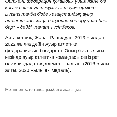
Өйткені, федерация қоғамдық ұйым және біз
қоғам игілігі үшін жұмыс істеуіміз қажет.
Бүгінгі таңда бізде қазақстандық ауыр
атлетиканы жаңа деңгейге көтеру үшін бәрі
бар", - дейді Жанат Түсіпбеков.
Айта кетейік, Жанат Рашидұлы 2013 жылдан
2022 жылға дейін Ауыр атлетика
федерациясын басқарған. Оның басшылығы
кезінде ауыр атлетика командасы сегіз рет
олимпиададан жүлдемен оралған. (2016 жылы
алты, 2020 жылы екі медаль).
Мәтіннен қате тапсаңыз,
бізге жазыңыз