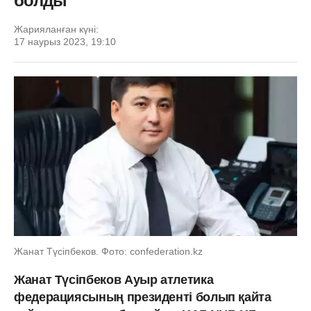
болды
Жарияланған күні:
17 наурыз 2023, 19:10
Жанат Түсіпбеков. Фото: confederation.kz
Жанат Түсіпбеков Ауыр атлетика
федерациясының президенті болып қайта