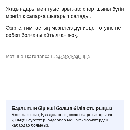
Жақындары мен туыстары жас спортшыны бүгін
мәңгілік сапарға шығарып салады.
Әзірге, гимнастың мезгілсіз дүниеден өтуіне не
себеп болғаны айтылған жоқ.
Мәтіннен қате тапсаңыз,
бізге жазыңыз
Барлығын бірінші болып біліп отырыңыз
Бізге жазылып, Қазақстанның өзекті жаңалықтарынан,
қызықты суреттер, видеолар мен эксклюзивтерден
хабардар болыңыз.