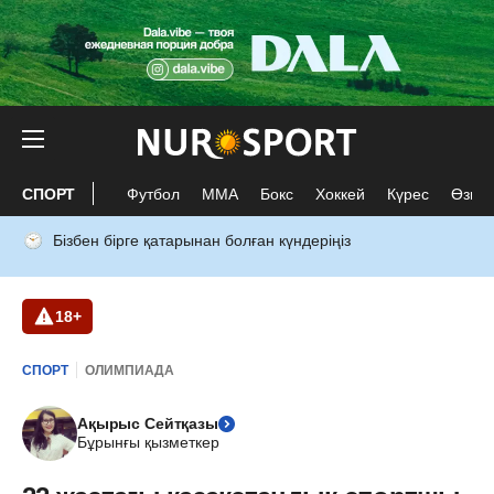
СПОРТ
Футбол
ММА
Бокс
Хоккей
Күрес
Өзге 
Бізбен бірге қатарынан болған күндеріңіз
18+
СПОРТ
ОЛИМПИАДА
Ақырыс Сейтқазы
Бұрынғы қызметкер