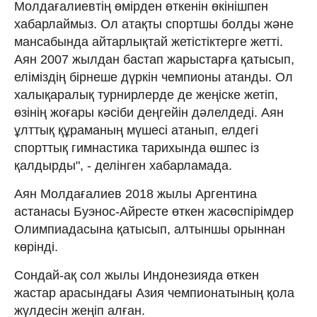
Молдағалиевтің өмірден өткенін өкінішпен
хабарлаймыз. Ол атақты спортшы болды және
мансабында айтарлықтай жетістіктерге жетті.
Аян 2007 жылдан бастап жарыстарға қатысып,
еліміздің бірнеше дүркін чемпионы атанды. Ол
халықаралық турнирлерде де жеңіске жетіп,
өзінің жоғары кәсіби деңгейін дәлелдеді. Аян
ұлттық құраманың мүшесі атанып, елдегі
спорттық гимнастика тарихында өшпес із
қалдырды", - делінген хабарламада.
Аян Молдағалиев 2018 жылы Аргентина
астанасы Буэнос-Айресте өткен жасөспірімдер
Олимпиадасына қатысып, алтыншы орыннан
көрінді.
Сондай-ақ сол жылы Индонезияда өткен
жастар арасындағы Азия чемпионатының қола
жүлдесін жеңіп алған.