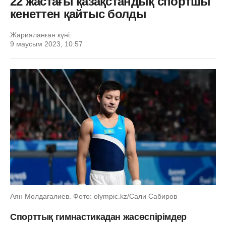
22 жастағы қазақстандық спортшы
кенеттен қайтыс болды
Жарияланған күні:
9 маусым 2023, 10:57
Аян Молдағалиев. Фото: olympic.kz/Сали Сабиров
Спорттық гимнастикадан жасөспірімдер