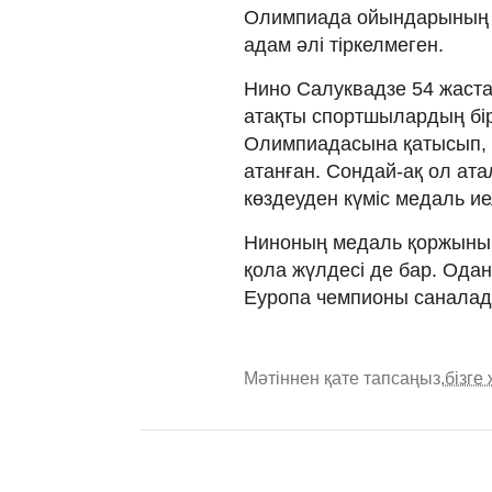
Олимпиада ойындарының 
адам әлі тіркелмеген.
Нино Салуквадзе 54 жаста
атақты спортшылардың бір
Олимпиадасына қатысып, 
атанған. Сондай-ақ ол ат
көздеуден күміс медаль ие
Ниноның медаль қоржыны
қола жүлдесі де бар. Ода
Еуропа чемпионы саналад
Мәтіннен қате тапсаңыз,
бізге