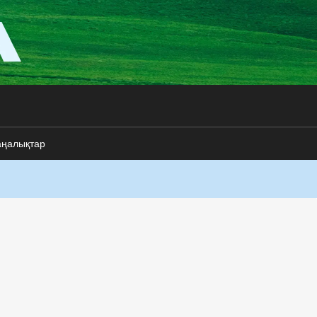
аңалықтар