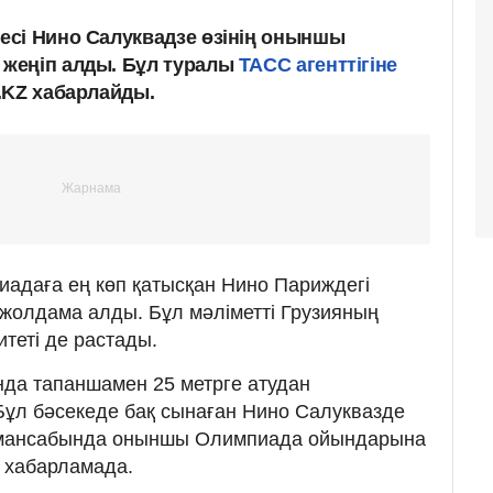
сі Нино Салуквадзе өзінің оныншы
жеңіп алды. Бұл туралы
ТАСС агенттігіне
.KZ хабарлайды.
адаға ең көп қатысқан Нино Париждегі
жолдама алды. Бұл мәліметті Грузияның
теті де растады.
да тапаншамен 25 метрге атудан
Бұл бәсекеде бақ сынаған Нино Салуквазде
өз мансабында оныншы Олимпиада ойындарына
н хабарламада.