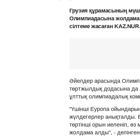
Грузия құрамасының мүше
Олимпиадасына жолдама 
сілтеме жасаған KAZ.NUR
Әйелдер арасында Олимпи
төртжылдық додасына да 
ұлттық олимпиадалық коми
"Үшінші Еуропа ойындарын
жүлдегерлер анықталды. 
төртінші орын иеленіп, 
жолдама алды", - делінге