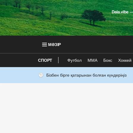
МӘЗІР
СПОРТ
Футбол
ММА
Бокс
Хоккей
Бізбен бірге қатарынан болған күндеріңіз