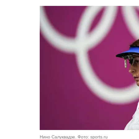
Нино Салуквадзе. Фото: sports.ru