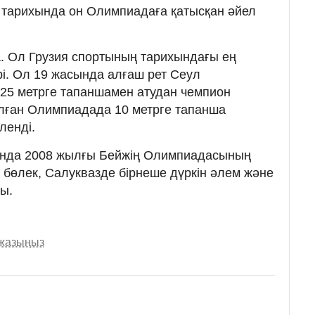
тарихында он Олимпиадаға қатысқан әйел
. Ол Грузия спортының тарихындағы ең
і. Ол 19 жасында алғаш рет Сеул
25 метрге тапаншамен атудан чемпион
алған Олимпиадада 10 метрге тапанша
ленді.
нда 2008 жылғы Бейжің Олимпиадасының
н бөлек, Салуквазде бірнеше дүркін әлем және
ы.
 жазыңыз