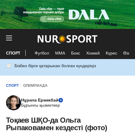
СПОРТ
Футбол
ММА
Бокс
Хоккей
Күрес
Өзге 
Бізбен бірге қатарынан болған күндеріңіз
СПОРТ
ОЛИМПИАДА
Нұрила Ермекбай
Бұрынғы қызметкер
Тоқаев ШҚО-да Ольга
Рыпаковамен кездесті (фото)