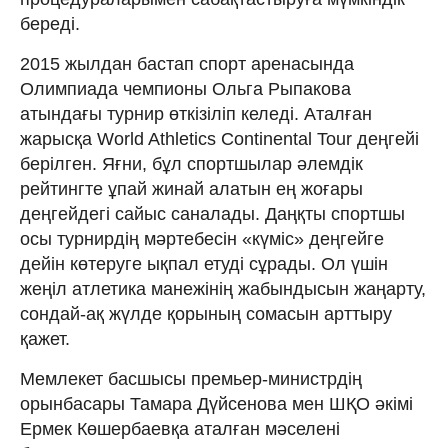
береді.
2015 жылдан бастап спорт аренасында
Олимпиада чемпионы Ольга Рыпакова
атындағы турнир өткізіліп келеді. Аталған
жарысқа World Athletics Continental Tour деңгейі
берілген. Яғни, бұл спортшылар әлемдік
рейтингте ұпай жинай алатын ең жоғары
деңгейдегі сайыс саналады. Даңқты спортшы
осы турнирдің мәртебесін «күміс» деңгейге
дейін көтеруге ықпал етуді сұрады. Ол үшін
жеңіл атлетика манежінің жабындысын жаңарту,
сондай-ақ жүлде қорының сомасын арттыру
қажет.
Мемлекет басшысы премьер-министрдің
орынбасары Тамара Дүйсенова мен ШҚО әкімі
Ермек Көшербаевқа аталған мәселені