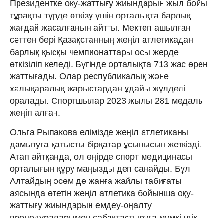
Президентке оқу-жаттығу жиындарын жыл бойы
тұрақты түрде өткізу үшін орталықта барлық
жағдай жасалғанын айтты. Мектеп ашылған
сәттен бері Қазақстанның жеңіл атлетикадан
барлық қысқы чемпионаттары осы жерде
өткізіліп келеді. Бүгінде орталықта 713 жас өрен
жаттығады. Олар республикалық және
халықаралық жарыстардан ұдайы жүлделі
оралады. Cпортшылар 2023 жылы 281 медаль
жеңіп алған.
Ольга Рыпакова елімізде жеңіл атлетиканы
дамытуға қатысты бірқатар ұсынысын жеткізді.
Атап айтқанда, ол өңірде спорт медицинасы
орталығын құру маңызды деп санайды. Бұл
Алтайдың әсем де жанға жайлы табиғаты
аясында өтетін жеңіл атлетика бойынша оқу-
жаттығу жиындарын емдеу-оңалту
процедураларымен сабақтастыруға мүмкіндік