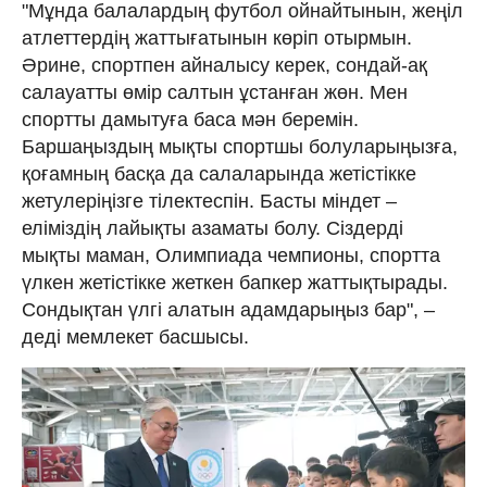
"Мұнда балалардың футбол ойнайтынын, жеңіл
атлеттердің жаттығатынын көріп отырмын.
Әрине, спортпен айналысу керек, сондай-ақ
салауатты өмір салтын ұстанған жөн. Мен
спортты дамытуға баса мән беремін.
Баршаңыздың мықты спортшы болуларыңызға,
қоғамның басқа да салаларында жетістікке
жетулеріңізге тілектеспін. Басты міндет –
еліміздің лайықты азаматы болу. Сіздерді
мықты маман, Олимпиада чемпионы, спортта
үлкен жетістікке жеткен бапкер жаттықтырады.
Сондықтан үлгі алатын адамдарыңыз бар", –
деді мемлекет басшысы.