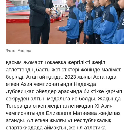
Фото: Ақорда
Қасым-Жомарт Тоқаевқа жергілікті жеңіл
атлеттердің басты жетістіктері жөнінде мәлімет
берілді. Атап айтқанда, 2023 жылы Астанада
өткен Азия чемпионатында Надежда
Дубовицкая әйелдер арасында биіктікке қарғып
секіруден алтын медальға ие болды. Жақында
Тегеранда өткен жеңіл атлетикадан XI Азия
чемпионатында Елизавета Матвеева жеңімпаз
атанды. Ал өткен жылғы VI Республикалық
спартакиадада аймақтың жеңіл атлетика