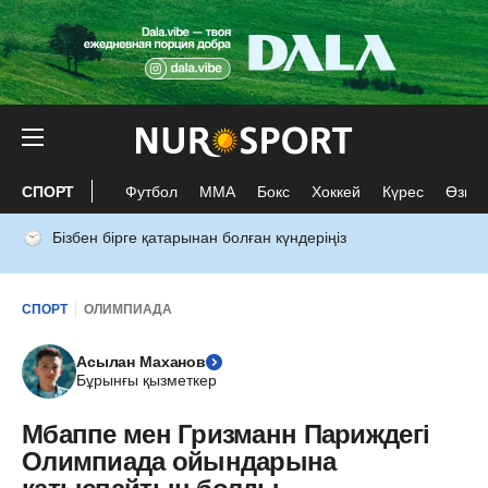
СПОРТ
Футбол
ММА
Бокс
Хоккей
Күрес
Өзге 
Бізбен бірге қатарынан болған күндеріңіз
СПОРТ
ОЛИМПИАДА
Асылан Маханов
Бұрынғы қызметкер
Мбаппе мен Гризманн Париждегі
Олимпиада ойындарына