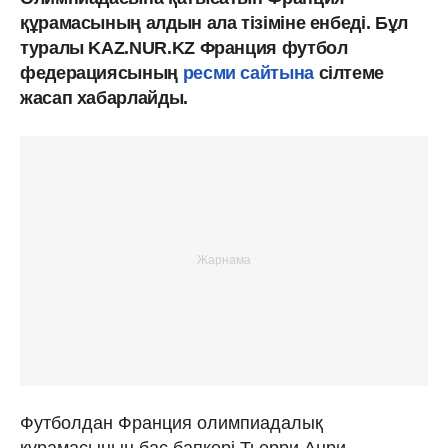
құрамасының алдын ала тізіміне енбеді. Бұл
туралы KAZ.NUR.KZ Франция футбол
федерациясының
ресми сайтына
сілтеме
жасап хабарлайды.
Футболдан Франция олимпиадалық
құрамасының бас бапкері Тьерри Анри