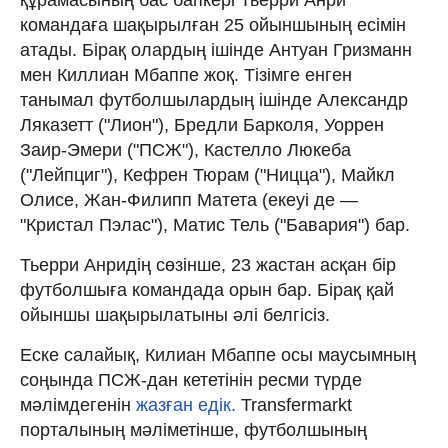
командаға шақырылған 25 ойыншының есімін
атады. Бірақ олардың ішінде Антуан Гризманн
мен Киллиан Мбаппе жоқ. Тізімге енген
танымал футболшылардың ішінде Александр
Ляказетт ("Лион"), Бредли Барколя, Уоррен
Заир‑Эмери ("ПСЖ"), Кастелло Люкеба
("Лейпциг"), Кефрен Тюрам ("Ницца"), Майкл
Олисе, Жан‑Филипп Матета (екеуі де —
"Кристал Пэлас"), Матис Тель ("Бавария") бар.
Тьерри Анридің сөзінше, 23 жастан асқан бір
футболшыға командада орын бар. Бірақ қай
ойыншы шақырылатыны әлі белгісіз.
Еске салайық, Килиан Мбаппе осы маусымның
соңында ПСЖ-дан кететінін ресми түрде
мәлімдегенін
жазған едік.
Transfermarkt
порталының мәліметінше, футболшының