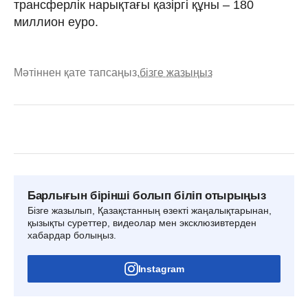
трансферлік нарықтағы қазіргі құны – 180
миллион еуро.
Мәтіннен қате тапсаңыз,
бізге жазыңыз
Барлығын бірінші болып біліп отырыңыз
Бізге жазылып, Қазақстанның өзекті жаңалықтарынан,
қызықты суреттер, видеолар мен эксклюзивтерден
хабардар болыңыз.
Instagram