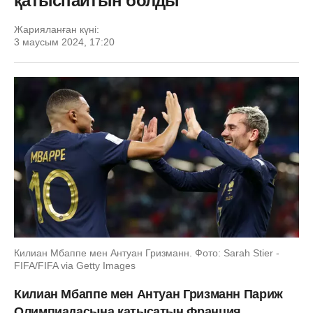
қатыспайтын болды
Жарияланған күні:
3 маусым 2024, 17:20
Килиан Мбаппе мен Антуан Гризманн. Фото: Sarah Stier -
FIFA/FIFA via Getty Images
Килиан Мбаппе мен Антуан Гризманн Париж
Олимпиадасына қатысатын Франция