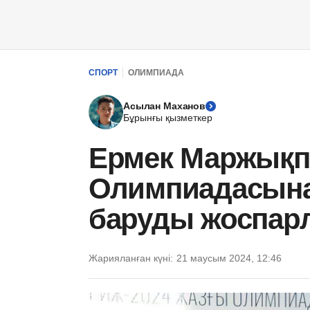
СПОРТ
ОЛИМПИАДА
Асылан Маханов
Бұрынғы қызметкер
Ермек Маржықп
Олимпиадасына
баруды жоспар
Жарияланған күні:
21 маусым 2024, 12:46