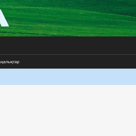
аңалықтар