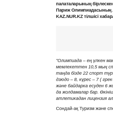
палаталарының бірлеске
Париж Олимпиадасының л
KAZ.NUR.KZ тілшісі хаба
"Олимпиада – ең үлкен ма
мемлекеттен 10,5 мың сп
таңда бізде 22 спорт түрі
дзюдо – 8, күрес – 7 ( грек
және байдарка есуден 6 ж
да жолдамалар бар. Өкініш
атлетикадан лицензия ала
Сондай-ақ Туризм және спо