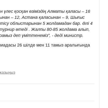
ен үлес қосқан өзіміздің Алматы қаласы – 16
нан – 12, Астана қаласынан – 9, Шығыс
тісу облыстарынан 5 жолдамадан бар. Әлі 4
турнир өтеді . Жалпы 80-85 жолдама алып,
мыз деп үміттенеміз", - деді министр.
пиадасы 26 шілде мен 11 тамыз аралығында
 жазыңыз