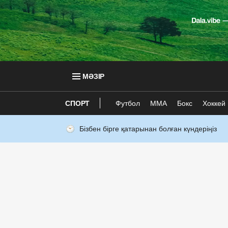
МӘЗІР
СПОРТ
Футбол
ММА
Бокс
Хоккей
Бізбен бірге қатарынан болған күндеріңіз