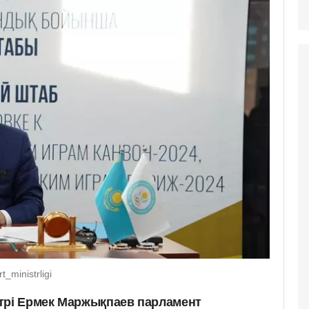
_ministrligi
трі Ермек Маржықпаев парламент