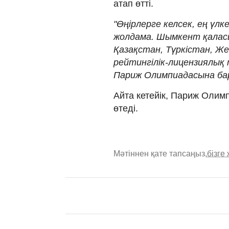
атап өтті.
"Өңірлерге келсек, ең үлк
жолдама. Шымкент қаласы
Қазақстан, Түркістан, Же
рейтингілік-лицензиялық 
Париж Олимпиадасына бара
Айта кетейік, Париж Олим
өтеді.
Мәтіннен қате тапсаңыз,
бізге