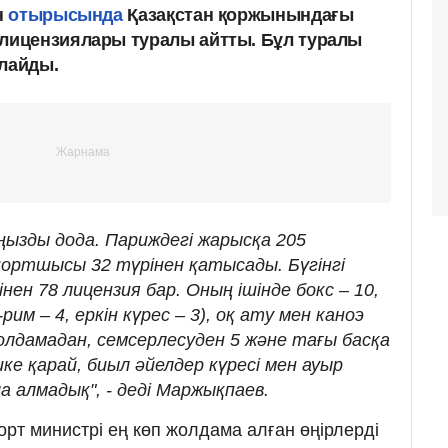
н
отырысында
Қазақстан қоржынындағы
ицензиялары туралы айтты. Бұл туралы
рлайды.
ңызды дода. Париждегі жарысқа 205
ортшысы 32 түрінен қатысады. Бүгінгі
нен 78 лицензия бар. Оның ішінде бокс – 10,
-рим – 4, еркін күрес – 3), оқ ату мен каноэ
олдамадан, семсерлесуден 5 және тағы басқа
ке қарай, биыл әйелдер күресі мен ауыр
 алмадық", - деді Маржықпаев.
рт министрі ең көп жолдама алған өңірлерді