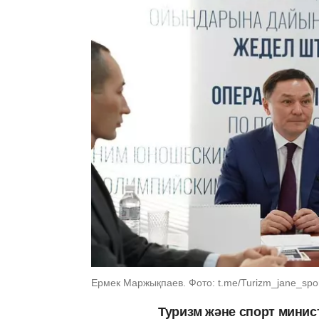
Ермек Маржықпаев. Фото: t.me/Turizm_jane_sport
Туризм және спорт минис