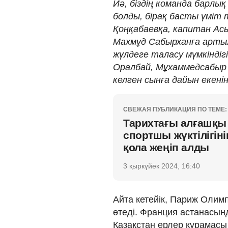
Иә, біздің команда барлы
болды, бірақ басты үміт
Қоңқабаевқа, капитан А
Махмұд Сабырханға арты
жүлдеге таласу мүмкіндіг
Оралбай, Мұхаммедсабыр 
келген сынға дайын екені
СВЕЖАЯ ПУБЛИКАЦИЯ ПО ТЕМЕ:
Тарихтағы алғашқы 
спортшы жүктілігін
қола жеңіп алды
3 қыркүйек 2024, 16:40
Айта кетейік, Париж Олим
өтеді. Франция астанасын
Қазақстан ерлер құрамасы