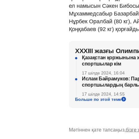
ел намысын Сәкен Бибосыно
Мұхаммедсабыр Базарбайұл
Нұрбек Оралбай (80 кг), 
Қоңқабаев (92 кг) қорғайды
XXXIII жазғы Олим
Қазақстан қоржынына ж
спортшылар кім
17 шілде 2024, 16:04
Ислам Байрамуков: Па
спортшылардың барлы
17 шілде 2024, 14:55
Больше по этой теме
Мәтіннен қате тапсаңыз,
бізге