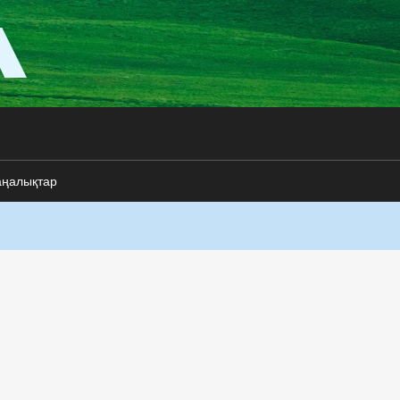
аңалықтар