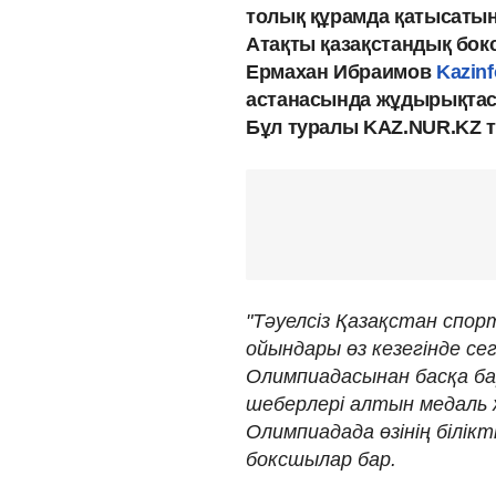
толық құрамда қатысатын 
Атақты қазақстандық бо
Ермахан Ибраимов
Kazin
астанасында жұдырықтас
Бұл туралы KAZ.NUR.KZ т
"Тәуелсіз Қазақстан спо
ойындары өз кезегінде се
Олимпиадасынан басқа ба
шеберлері алтын медаль ж
Олимпиадада өзінің білік
боксшылар бар.