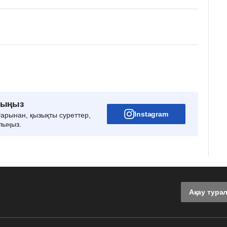
рыңыз
Instagram
тарынан, қызықты суреттер,
лыңыз.
Ақау тура