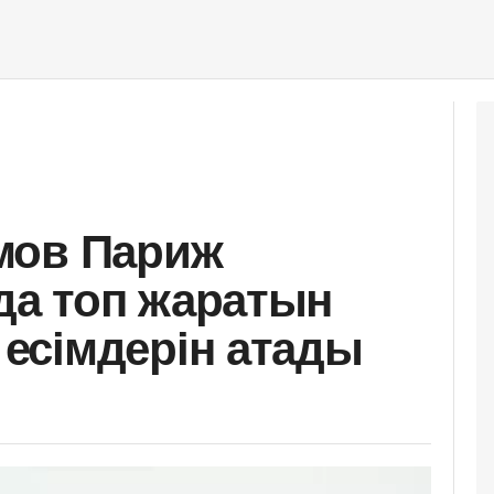
мов Париж
а топ жаратын
есімдерін атады