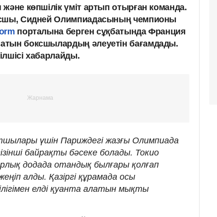
және көпшілік үміт артып отырған команда.
ксшы, Сидней Олимпиадасының чемпионы
form
порталына берген сұқбатында Франция
атын боксшылардың әлеуетін бағамдады.
ілшісі хабарлайды.
ртшылары үшін Париждегі жазғы Олимпиада
гізінші байрақты бәсеке болады. Токио
рлық додада отандық былғары қолғап
еңіп алды. Қазіргі құрамада осы
тілігімен елді қуанта алатын мықты