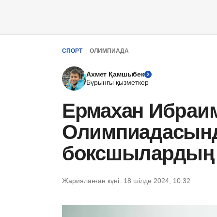
СПОРТ
ОЛИМПИАДА
Ахмет Қамшыбек
Бұрынғы қызметкер
Ермахан Ибраи
Олимпиадасынд
боксшылардың 
Жарияланған күні:
18 шілде 2024, 10:32