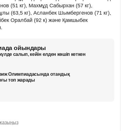
в (51 кг), Махмұд Сабырхан (57 кг),
ы (63,5 кг), Асланбек Шымбергенов (71 кг),
Айбек Оралбай (92 к) және Қамшыбек
.
пиада ойындары
үлде салып, кейін елден көшіп кеткен
риж Олимпиадасында отандық
ғы топ жарады
 жазыңыз