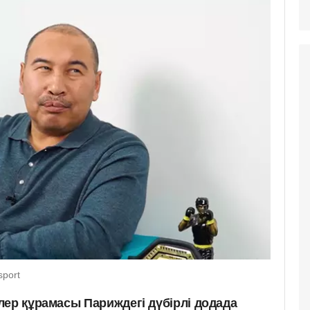
port
лер құрамасы Париждегі дүбірлі додада