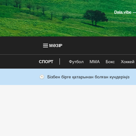
МӘЗІР
СПОРТ
Футбол
ММА
Бокс
Хоккей
Бізбен бірге қатарынан болған күндеріңіз