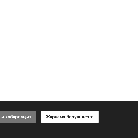
лы хабарлаңыз
Жарнама берушілерге