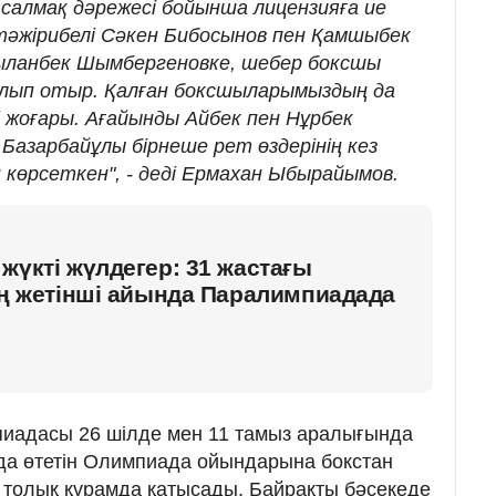
қ салмақ дәрежесі бойынша лицензияға ие
 тәжірибелі Сәкен Бибосынов пен Қамшыбек
сыланбек Шымбергеновке, шебер боксшы
лып отыр. Қалған боксшыларымыздың да
і жоғары. Ағайынды Айбек пен Нұрбек
Базарбайұлы бірнеше рет өздерінің кез
н көрсеткен", - деді Ермахан Ыбырайымов.
жүкті жүлдегер: 31 жастағы
ің жетінші айында Паралимпиадада
пиадасы 26 шілде мен 11 тамыз аралығында
да өтетін Олимпиада ойындарына бокстан
 толық құрамда қатысады. Байрақты бәсекеде