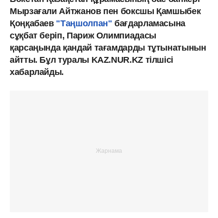
Мырзағали Айтжанов пен боксшы Қамшыбек
Қоңқабаев
"Таңшолпан"
бағдарламасына
сұқбат беріп, Париж Олимпиадасы
қарсаңында қандай тағамдарды тұтынатынын
айтты. Бұл туралы KAZ.NUR.KZ тілшісі
хабарлайды.