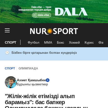
СПОРТ
Футбол
ММА
Бокс
Хоккей
Күрес
Өзге 
Бізбен бірге қатарынан болған күндеріңіз
СПОРТ
ОЛИМПИАДА
Ахмет Қамшыбек
Бұрынғы қызметкер
"Жілік-жілік етімізді алып
барамыз": бас бапкер