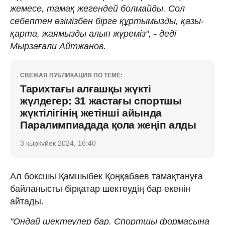
жемесе, тамақ жегендей болмайды. Сол
себептен өзімізбен бірге құртымызды, қазы-
қарта, жаямызды алып жүреміз", - деді
Мырзағали Айтжанов.
СВЕЖАЯ ПУБЛИКАЦИЯ ПО ТЕМЕ:
Тарихтағы алғашқы жүкті
жүлдегер: 31 жастағы спортшы
жүктілігінің жетінші айында
Паралимпиадада қола жеңіп алды
3 қыркүйек 2024, 16:40
Ал боксшы Қамшыбек Қоңқабаев тамақтануға
байланысты бірқатар шектеудің бар екенін
айтады.
"Ондай шектеулер бар. Спортшы формасына