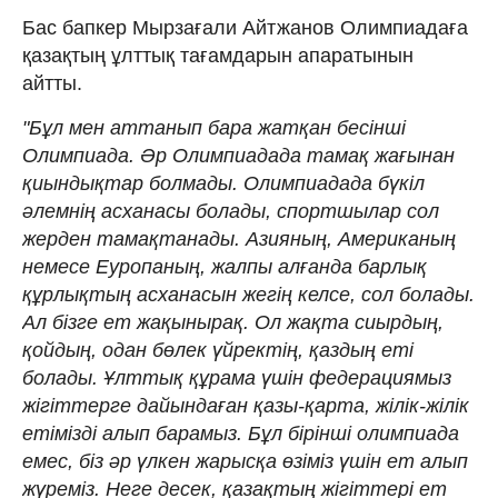
Бас бапкер Мырзағали Айтжанов Олимпиадаға
қазақтың ұлттық тағамдарын апаратынын
айтты.
"Бұл мен аттанып бара жатқан бесінші
Олимпиада. Әр Олимпиадада тамақ жағынан
қиындықтар болмады. Олимпиадада бүкіл
әлемнің асханасы болады, спортшылар сол
жерден тамақтанады. Азияның, Американың
немесе Еуропаның, жалпы алғанда барлық
құрлықтың асханасын жегің келсе, сол болады.
Ал бізге ет жақынырақ. Ол жақта сиырдың,
қойдың, одан бөлек үйректің, қаздың еті
болады. Ұлттық құрама үшін федерациямыз
жігіттерге дайындаған қазы-қарта, жілік-жілік
етімізді алып барамыз. Бұл бірінші олимпиада
емес, біз әр үлкен жарысқа өзіміз үшін ет алып
жүреміз. Неге десек, қазақтың жігіттері ет