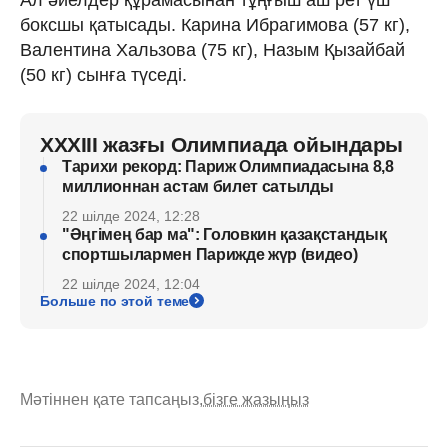
боксшы қатысады. Карина Ибрагимова (57 кг),
Валентина Хальзова (75 кг), Назым Қызайбай
(50 кг) сынға түседі.
XXXIII жазғы Олимпиада ойындары
Тарихи рекорд: Париж Олимпиадасына 8,8
миллионнан астам билет сатылды
22 шілде 2024, 12:28
"Әңгімең бар ма": Головкин қазақстандық
спортшылармен Парижде жүр (видео)
22 шілде 2024, 12:04
Больше по этой теме
Мәтіннен қате тапсаңыз,
бізге жазыңыз