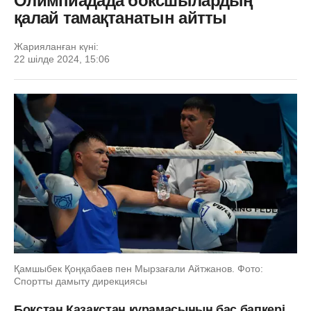
Олимпиадада боксшылардың
қалай тамақтанатын айтты
Жарияланған күні:
22 шілде 2024, 15:06
Қамшыбек Қоңқабаев пен Мырзағали Айтжанов. Фото:
Спортты дамыту дирекциясы
Бокстан Қазақстан құрамасының бас бапкері