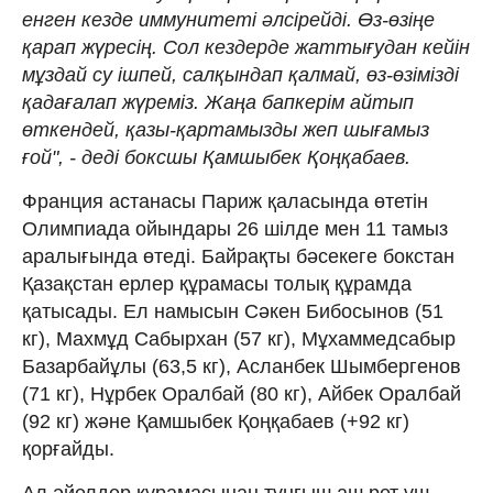
енген кезде иммунитеті әлсірейді. Өз-өзіңе
қарап жүресің. Сол кездерде жаттығудан кейін
мұздай су ішпей, салқындап қалмай, өз-өзімізді
қадағалап жүреміз. Жаңа бапкерім айтып
өткендей, қазы-қартамызды жеп шығамыз
ғой", - деді боксшы Қамшыбек Қоңқабаев.
Франция астанасы Париж қаласында өтетін
Олимпиада ойындары 26 шілде мен 11 тамыз
аралығында өтеді. Байрақты бәсекеге бокстан
Қазақстан ерлер құрамасы толық құрамда
қатысады. Ел намысын Сәкен Бибосынов (51
кг), Махмұд Сабырхан (57 кг), Мұхаммедсабыр
Базарбайұлы (63,5 кг), Асланбек Шымбергенов
(71 кг), Нұрбек Оралбай (80 кг), Айбек Оралбай
(92 кг) және Қамшыбек Қоңқабаев (+92 кг)
қорғайды.
Ал әйелдер құрамасынан тұңғыш аш рет үш