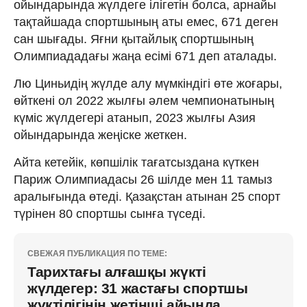
ойындарында жүлдеге ілігетін болса, арнайы
тақтайшада спортшының аты емес, 671 деген
сан шығады. Яғни қытайлық спортшының
Олимпиададағы жаңа есімі 671 деп аталады.
Лю Циньидің жүлде алу мүмкіндігі өте жоғары,
өйткені ол 2022 жылғы әлем чемпионатының
күміс жүлдегері атанып, 2023 жылғы Азия
ойындарында жеңіске жеткен.
Айта кетейік, көпшілік тағатсыздана күткен
Париж Олимпиадасы 26 шілде мен 11 тамыз
аралығында өтеді. Қазақстан атынан 25 спорт
түрінен 80 спортшы сынға түседі.
СВЕЖАЯ ПУБЛИКАЦИЯ ПО ТЕМЕ:
Тарихтағы алғашқы жүкті
жүлдегер: 31 жастағы спортшы
жүктілігінің жетінші айында