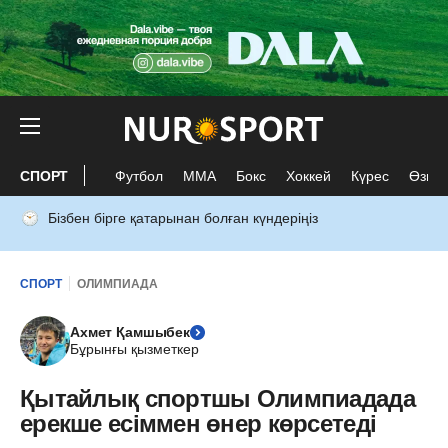
СПОРТ
Футбол
ММА
Бокс
Хоккей
Күрес
Өзге 
Бізбен бірге қатарынан болған күндеріңіз
СПОРТ
ОЛИМПИАДА
Ахмет Қамшыбек
Бұрынғы қызметкер
Қытайлық спортшы Олимпиадада
ерекше есіммен өнер көрсетеді