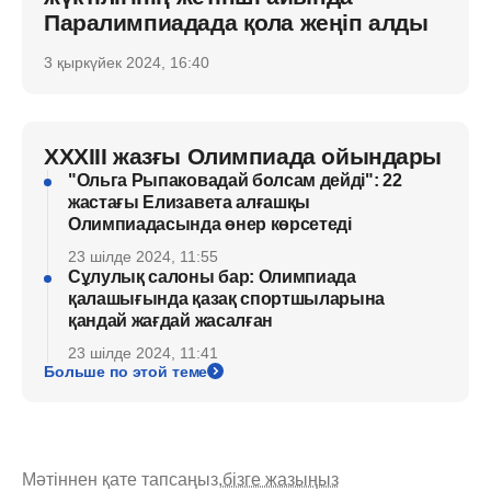
Паралимпиадада қола жеңіп алды
3 қыркүйек 2024, 16:40
XXXIII жазғы Олимпиада ойындары
"Ольга Рыпаковадай болсам дейді": 22
жастағы Елизавета алғашқы
Олимпиадасында өнер көрсетеді
23 шілде 2024, 11:55
Сұлулық салоны бар: Олимпиада
қалашығында қазақ спортшыларына
қандай жағдай жасалған
23 шілде 2024, 11:41
Больше по этой теме
Мәтіннен қате тапсаңыз,
бізге жазыңыз