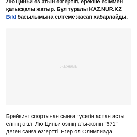
Лю Циньи өз атын өзгертіп, ерекше есіммен
қатысқалы жатыр. Бұл туралы KAZ.NUR.KZ
Bild
басылымына сілтеме жасап хабарлайды.
Брейкинг спортынан сынға түсетін аспан асты
елінің өкілі Лю Циньи өзінің аты-жөнін "671"
деген санға өзгертті. Егер ол Олимпиада