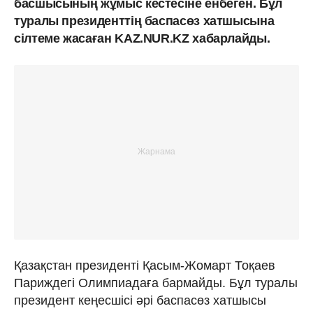
басшысының жұмыс кестесіне енбеген. Бұл
туралы президенттің баспасөз хатшысына
сілтеме жасаған KAZ.NUR.KZ хабарлайды.
Қазақстан президенті Қасым-Жомарт Тоқаев
Париждегі Олимпиадаға бармайды. Бұл туралы
президент кеңесшісі әрі баспасөз хатшысы