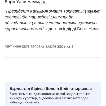
Берік Уәли мәлімдеді.
"Президент Қасым-Жомарт Тоқаевтың жұмыс
кестесінде Париждегі Олимпиада
ойындарының ашылу салтанатына қатысуы
қарастырылмаған",
- деп түсіндірді Берік Уәли.
Мәтіннен қате тапсаңыз,
бізге жазыңыз
Барлығын бірінші болып біліп отырыңыз
Бізге жазылып, Қазақстанның өзекті жаңалықтарынан,
қызықты суреттер, видеолар мен эксклюзивтерден
хабардар болыңыз.