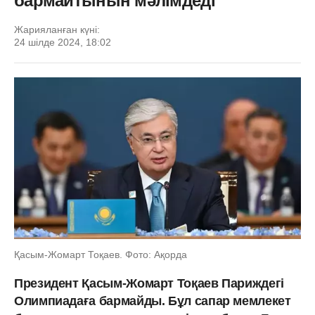
бармайтынын мәлімдеді
Жарияланған күні:
24 шілде 2024, 18:02
Қасым-Жомарт Тоқаев. Фото: Ақорда
Президент Қасым-Жомарт Тоқаев Париждегі
Олимпиадаға бармайды. Бұл сапар мемлекет