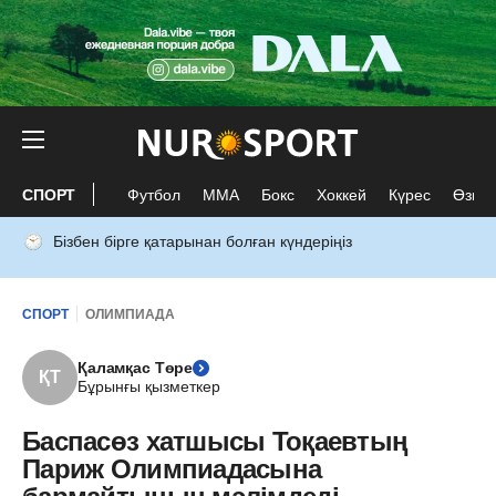
СПОРТ
Футбол
ММА
Бокс
Хоккей
Күрес
Өзге 
Бізбен бірге қатарынан болған күндеріңіз
СПОРТ
ОЛИМПИАДА
Қаламқас Төре
ҚТ
Бұрынғы қызметкер
Баспасөз хатшысы Тоқаевтың
Париж Олимпиадасына