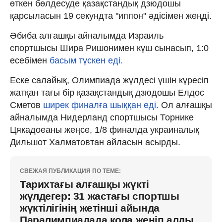
өткен бөлдесуде қазақстандық дзюдошы
қарсыласын 19 секундта "иппон" әдісімен жеңді.
Әбиба алғашқы айналымда Израиль
спортшысы Шира Ришонимен күш сынасып, 1:0
есебімен
басым түскен еді.
Еске салайық, Олимпиада жүлдесі үшін күресіп
жатқан тағы бір қазақстандық дзюдошы Елдос
Сметов
ширек финалға шыққан еді.
Ол алғашқы
айналымда Нидерланд спортшысы Торнике
Цякадоеаны жеңсе, 1/8 финалда украиналық
Дильшот Халматовтан айласын асырды.
СВЕЖАЯ ПУБЛИКАЦИЯ ПО ТЕМЕ:
Тарихтағы алғашқы жүкті
жүлдегер: 31 жастағы спортшы
жүктілігінің жетінші айында
Паралимпиадада қола жеңіп алды