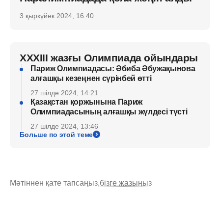
3 қыркүйек 2024, 16:40
XXXIII жазғы Олимпиада ойындары
Париж Олимпиадасы: Әбиба Әбужақынова
алғашқы кезеңнен сүрінбей өтті
27 шілде 2024, 14:21
Қазақстан қоржынына Париж
Олимпиадасының алғашқы жүлдесі түсті
27 шілде 2024, 13:46
Больше по этой теме
Мәтіннен қате тапсаңыз,
бізге жазыңыз