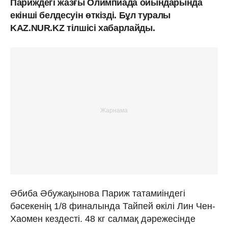
Париждегі жазғы Олимпиада ойындарында
екінші белдесуін өткізді. Бұл туралы
KAZ.NUR.KZ тілшісі хабарлайды.
Әбиба Әбужақынова Париж татамиіндегі
бәсекенің 1/8 финалында Тайпей өкілі Лин Чен-
Хаомен кездесті. 48 кг салмақ дәрежесінде