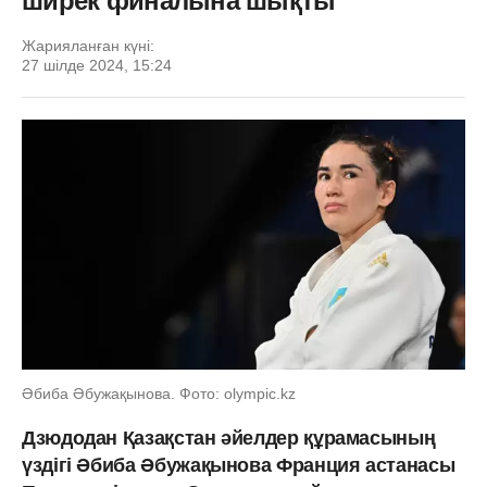
ширек финалына шықты
Жарияланған күні:
27 шілде 2024, 15:24
Әбиба Әбужақынова. Фото: olympic.kz
Дзюдодан Қазақстан әйелдер құрамасының
үздігі Әбиба Әбужақынова Франция астанасы