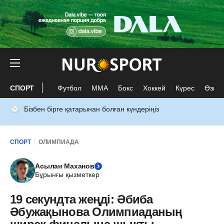
СПОРТ
Футбол
ММА
Бокс
Хоккей
Күрес
Өзге 
Бізбен бірге қатарынан болған күндеріңіз
СПОРТ
ОЛИМПИАДА
Асылан Маханов
Бұрынғы қызметкер
19 секундта жеңді: Әбиба
Әбужақынова Олимпиаданың