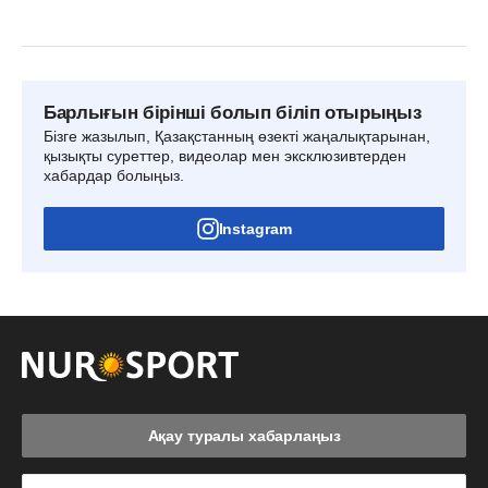
Барлығын бірінші болып біліп отырыңыз
Бізге жазылып, Қазақстанның өзекті жаңалықтарынан,
қызықты суреттер, видеолар мен эксклюзивтерден
хабардар болыңыз.
Instagram
Ақау туралы хабарлаңыз