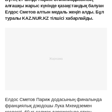
алғашқы жарыс күнінде қазақстандық балуан
Елдос Сметов алтын медаль жеңіп алды. Бұл
туралы KAZ.NUR.KZ тілшісі хабарлайды.
Елдос Сметов Париж додасының финалында
франциялық дзюдошы Лука Мхеидземен
кездесті. 60 кг салмақ дәрежесінде өткен