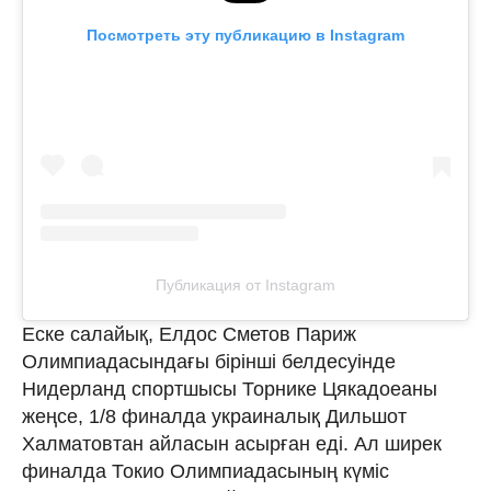
Посмотреть эту публикацию в Instagram
Публикация от Instagram
Еске салайық, Елдос Сметов Париж
Олимпиадасындағы бірінші белдесуінде
Нидерланд спортшысы Торнике Цякадоеаны
жеңсе, 1/8 финалда украиналық Дильшот
Халматовтан айласын асырған еді. Ал ширек
финалда Токио Олимпиадасының күміс