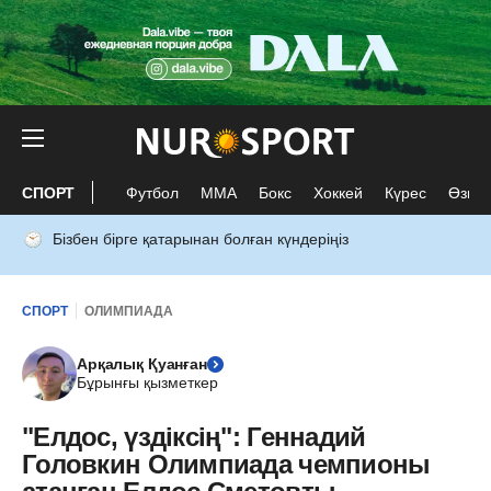
СПОРТ
Футбол
ММА
Бокс
Хоккей
Күрес
Өзге 
Бізбен бірге қатарынан болған күндеріңіз
СПОРТ
ОЛИМПИАДА
Арқалық Қуанған
Бұрынғы қызметкер
"Елдос, үздіксің": Геннадий
Головкин Олимпиада чемпионы