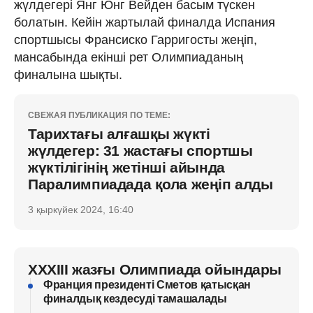
жүлдегері Янг Юнг Вейден басым түскен
болатын. Кейін жартылай финалда Испания
спортшысы Франсиско Гарригосты жеңіп,
мансабында екінші рет Олимпиаданың
финалына шықты.
СВЕЖАЯ ПУБЛИКАЦИЯ ПО ТЕМЕ:
Тарихтағы алғашқы жүкті
жүлдегер: 31 жастағы спортшы
жүктілігінің жетінші айында
Паралимпиадада қола жеңіп алды
3 қыркүйек 2024, 16:40
XXXIII жазғы Олимпиада ойындары
Франция президенті Сметов қатысқан
финалдық кездесуді тамашалады