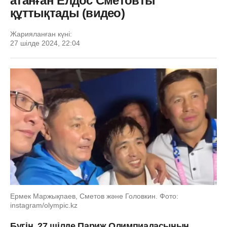
атанған Елдос Сметовты
құттықтады (видео)
Жарияланған күні:
27 шілде 2024, 22:04
Ермек Маржықпаев, Сметов және Головкин. Фото:
instagram/olympic.kz
Бүгін, 27 шілде Париж Олимпиадасының