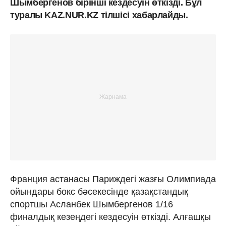
Шымбергенов бірінші кездесуін өткізді. Бұл
туралы KAZ.NUR.KZ тілшісі хабарлайды.
Франция астанасы Париждегі жазғы Олимпиада
ойындары бокс бәсекесінде қазақстандық
спортшы Асланбек Шымбергенов 1/16
финалдық кезеңдегі кездесуін өткізді. Алғашқы