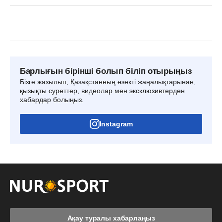
Барлығын бірінші болып біліп отырыңыз
Бізге жазылып, Қазақстанның өзекті жаңалықтарынан,
қызықты суреттер, видеолар мен эксклюзивтерден
хабардар болыңыз.
Instagram
Ақау туралы хабарлаңыз