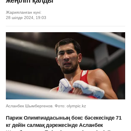
жеңіліп қалды
Жарияланған күні:
28 шілде 2024, 19:03
Асланбек Шымбергенов. Фото: olympic.kz
Париж Олимпиадасының бокс бәсекесінде 71
кг дейін салмақ дәрежесінде Асланбек