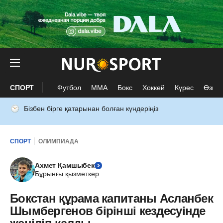
СПОРТ
Футбол
ММА
Бокс
Хоккей
Күрес
Өзге 
Бізбен бірге қатарынан болған күндеріңіз
СПОРТ
ОЛИМПИАДА
Ахмет Қамшыбек
Бұрынғы қызметкер
Бокстан құрама капитаны Асланбек
Шымбергенов бірінші кездесуінде