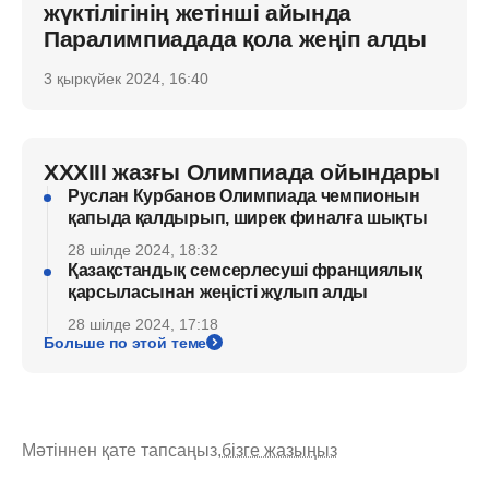
жүктілігінің жетінші айында
Паралимпиадада қола жеңіп алды
3 қыркүйек 2024, 16:40
XXXIII жазғы Олимпиада ойындары
Руслан Курбанов Олимпиада чемпионын
қапыда қалдырып, ширек финалға шықты
28 шілде 2024, 18:32
Қазақстандық семсерлесуші франциялық
қарсыласынан жеңісті жұлып алды
28 шілде 2024, 17:18
Больше по этой теме
Мәтіннен қате тапсаңыз,
бізге жазыңыз