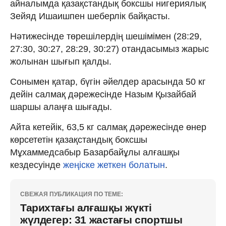
айналымда қазақстандық боксшы нигериялық
Зейяд Ишаишпен шеберлік байқасты.
Нәтижесінде төрешілердің шешімімен (28:29,
27:30, 30:27, 28:29, 30:27) отандасымыз жарыс
жолынан шығып қалды.
Сонымен қатар, бүгін әйелдер арасында 50 кг
дейін салмақ дәрежесінде Назым Қызайбай
шаршы алаңға шығады.
Айта кетейік, 63,5 кг салмақ дәрежесінде өнер
көрсететін қазақстандық боксшы
Мұхаммедсабыр Базарбайұлы алғашқы
кездесуінде
жеңіске жеткен болатын
.
СВЕЖАЯ ПУБЛИКАЦИЯ ПО ТЕМЕ:
Тарихтағы алғашқы жүкті
жүлдегер: 31 жастағы спортшы