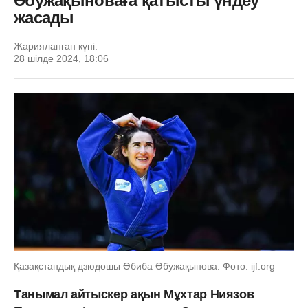
Әбужақыноваға қатысты үндеу
жасады
Жарияланған күні:
28 шілде 2024, 18:06
Қазақстандық дзюдошы Әбиба Әбужақынова. Фото: ijf.org
Танымал айтыскер ақын Мұхтар Ниязов