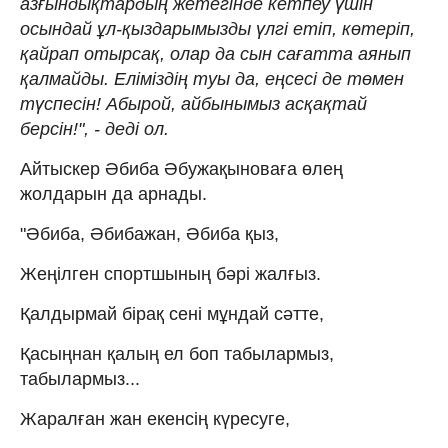
азғындықтардың жетегінде кетпеу үшін
осындай ұл-қыздарымызды үлгі етіп, көтеріп,
қайрап отырсақ, олар да сын сағатта аянып
қалмайды. Еліміздің туы да, еңсесі де төмен
түспесін! Абырой, айбынымыз асқақтай
берсін!", - деді ол.
Айтыскер Әбиба Әбужақыноваға өлең
жолдарын да арнады.
"Әбиба, Әбибажан, Әбиба қыз,
Жеңілген спортшының бәрі жалғыз.
Қалдырмай бірақ сені мұндай сәтте,
Қасыңнан қалың ел боп табылармыз,
табылармыз...
Жаралған жан екенсің күресуге,