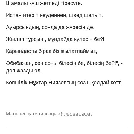
Шамалы күш жетпеді тіресуге.
Испан итеріп кеудеңнен, швед шалып,
Ауырсындың, сонда да жүресің де.
Жылап тұрсың , мұндайда күлесің бе?!
Қарындасты бірақ біз жылатпаймыз,
Әбибажан, сен соны білесің бе, білесің бе?!", -
деп жазды ол.
Көпшілік Мұхтар Ниязовтың сөзін қолдай кетті.
Мәтіннен қате тапсаңыз,
бізге жазыңыз