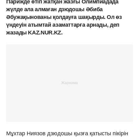
Парижде өтіп жатқан жазғы Олимпиадада
жүлде ала алмаған дзюдошы Әбиба
Әбужақынованы қолдауға шақырды. Ол өз
үндеуін атымтай азаматтарға арнады, деп
жазады KAZ.NUR.KZ.
Мұхтар Ниязов дзюдошы қызға қатысты пікірін