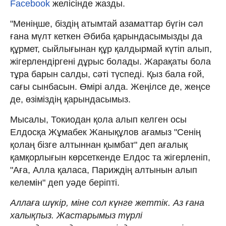
Facebook
желісінде жазды.
"Меніңше, біздің атымтай азаматтар бүгін сәл
ғана мүлт кеткен Әбиба қарындасымызды да
құрмет, сыйлығынан құр қалдырмай күтіп алып,
жігерлендіргені дұрыс болады. Жарақаты бола
тұра барын салды, сәті түспеді. Қыз бала ғой,
сағы сынбасын. Өмірі алда. Жеңілсе де, жеңсе
де, өзіміздің қарындасымыз.
Мысалы, Токиодан қола алып келген осы
Елдосқа Жұмабек Жанықұлов ағамыз "Сенің
қолаң бізге алтыннан қымбат" деп ағалық
қамқорлығын көрсеткенде Елдос та жігерленіп,
"Аға, Алла қаласа, Париждің алтынын алып
келемін" деп уәде беріпті.
Аллаға шүкір, міне сол күнге жеттік. Аз ғана
халықпыз. Жастарымыз түрлі