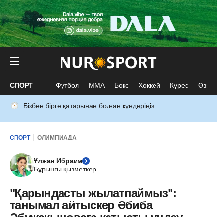
СПОРТ
Футбол
ММА
Бокс
Хоккей
Күрес
Өзге 
Бізбен бірге қатарынан болған күндеріңіз
СПОРТ
ОЛИМПИАДА
Ұлжан Ибраим
Бұрынғы қызметкер
"Қарындасты жылатпаймыз":
танымал айтыскер Әбиба