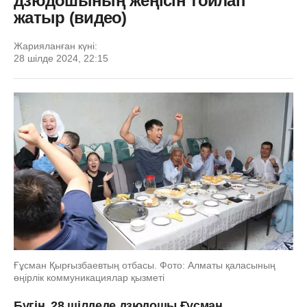
дзюдошының жеңісін тойлап
жатыр (видео)
Жарияланған күні:
28 шілде 2024, 22:15
Ғұсман Қырғызбаевтың отбасы. Фото: Алматы қаласының
өңірлік коммуникациялар қызметі
Бүгін, 28 шілдеде дзюдошы Ғұсман