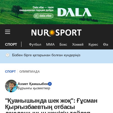
СПОРТ
Футбол
ММА
Бокс
Хоккей
Күрес
Өзге 
Бізбен бірге қатарынан болған күндеріңіз
СПОРТ
ОЛИМПИАДА
Ахмет Қамшыбек
Бұрынғы қызметкер
"Қуанышында шек жоқ": Ғұсман
Қырғызбаевтың отбасы