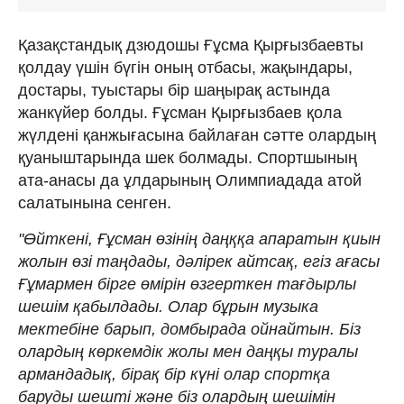
Қазақстандық дзюдошы Ғұсма Қырғызбаевты
қолдау үшін бүгін оның отбасы, жақындары,
достары, туыстары бір шаңырақ астында
жанкүйер болды. Ғұсман Қырғызбаев қола
жүлдені қанжығасына байлаған сәтте олардың
қуаныштарында шек болмады. Спортшының
ата-анасы да ұлдарының Олимпиадада атой
салатынына сенген.
"Өйткені, Ғұсман өзінің даңққа апаратын қиын
жолын өзі таңдады, дәлірек айтсақ, егіз ағасы
Ғұмармен бірге өмірін өзгерткен тағдырлы
шешім қабылдады. Олар бұрын музыка
мектебіне барып, домбырада ойнайтын. Біз
олардың көркемдік жолы мен даңқы туралы
армандадық, бірақ бір күні олар спортқа
баруды шешті және біз олардың шешімін