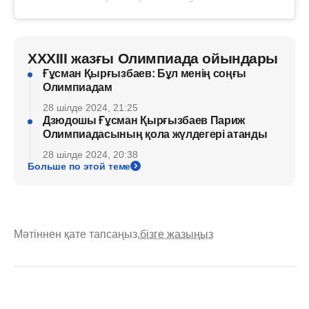
XXXIII жазғы Олимпиада ойындары
Ғұсман Қырғызбаев: Бұл менің соңғы
Олимпиадам
28 шілде 2024, 21:25
Дзюдошы Ғұсман Қырғызбаев Париж
Олимпиадасының қола жүлдегері атанды
28 шілде 2024, 20:38
Больше по этой теме
Мәтіннен қате тапсаңыз,
бізге жазыңыз