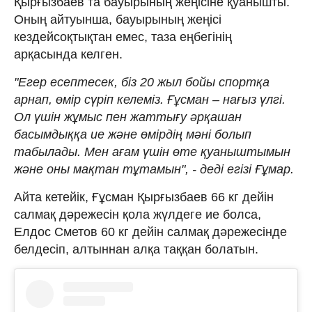
Қырғызбаев та бауырының жеңісіне қуанышты.
Оның айтуынша, бауырының жеңісі
кездейсоқтықтан емес, таза еңбегінің
арқасында келген.
"Егер есептесек, біз 20 жыл бойы спортқа
арнап, өмір сүріп келеміз. Ғұсман – нағыз үлгі.
Ол үшін жұмыс пен жаттығу әрқашан
басымдыққа ие және өмірдің мәні болып
табылады. Мен ағам үшін өте қуаныштымын
және оны мақтан тұтамын", - деді егізі Ғұмар.
Айта кетейік, Ғұсман Қырғызбаев 66 кг дейін
салмақ дәрежесін қола жүлдеге ие болса,
Елдос Сметов 60 кг дейін салмақ дәрежесінде
белдесіп, алтыннан алқа таққан болатын.