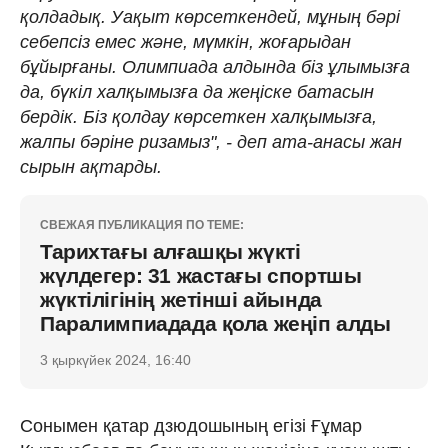
қолдадық. Уақыт көрсеткендей, мұның бәрі
себепсіз емес және, мүмкін, жоғарыдан
бұйырғаны. Олимпиада алдында біз ұлымызға
да, бүкіл халқымызға да жеңіске батасын
бердік. Біз қолдау көрсеткен халқымызға,
жалпы бәріне ризамыз", - деп ата-анасы жан
сырын ақтарды.
СВЕЖАЯ ПУБЛИКАЦИЯ ПО ТЕМЕ:
Тарихтағы алғашқы жүкті
жүлдегер: 31 жастағы спортшы
жүктілігінің жетінші айында
Паралимпиадада қола жеңіп алды
3 қыркүйек 2024, 16:40
Сонымен қатар дзюдошының егізі Ғұмар