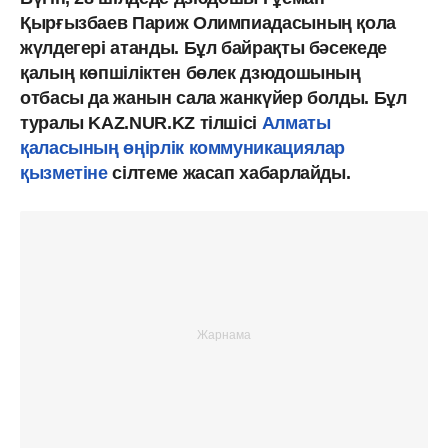
Қырғызбаев Париж Олимпиадасының қола
жүлдегері атанды. Бұл байрақты бәсекеде
қалың көпшіліктен бөлек дзюдошының
отбасы да жанын сала жанкүйер болды. Бұл
туралы KAZ.NUR.KZ тілшісі
Алматы
қаласының өңірлік коммуникациялар
қызметіне
сілтеме жасап хабарлайды.