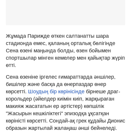
Жұмада Парижде өткен салтанатты шара
стадионда емес, қаланың орталық бөлігінде
Сена өзені маңында болды, өзен бойымен
спортшылар мінген кемелер мен қайықтар жүріп
өтті.
Сена өзеніне іргелес ғимараттарда әншілер,
бишілер және басқа да өнерпаздар өнер
көрсетті.
Шоудың бір көрінісінде
бірнеше драг-
корольдер (әйелдер киімін киіп, жарқыраған
макияж жасататын ер әртістер) көпшілік
"Жасырын кешкіліктегі" эпизодқа ұқсатқан
көріністі көрсетті. Сондай-ақ грек құдайы Дионис
образын жартылай жалаңаш әнші бейнеледі.