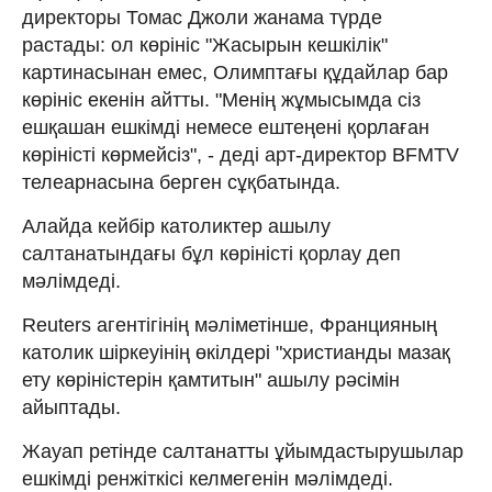
директоры Томас Джоли жанама түрде
растады: ол көрініс "Жасырын кешкілік"
картинасынан емес, Олимптағы құдайлар бар
көрініс екенін айтты. "Менің жұмысымда сіз
ешқашан ешкімді немесе ештеңені қорлаған
көріністі көрмейсіз", - деді арт-директор BFMTV
телеарнасына берген сұқбатында.
Алайда кейбір католиктер ашылу
салтанатындағы бұл көріністі қорлау деп
мәлімдеді.
Reuters агентігінің мәліметінше, Францияның
католик шіркеуінің өкілдері "христианды мазақ
ету көріністерін қамтитын" ашылу рәсімін
айыптады.
Жауап ретінде салтанатты ұйымдастырушылар
ешкімді ренжіткісі келмегенін мәлімдеді.