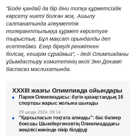
"Бізде қандай да бір діни топқа құрметсіздік
көрсету ниеті болған жоқ. Ашылу
салтанатында әлеуметтік
толеранттылыққа құрмет көрсетуге
тырыстық. Бұл мақсат орындалды деп
есептейміз. Егер біреуді ренжіткен
болсақ, кешірім сұраймыз", - деді Олимпиаданы
ұйымдастыру комитетінің өкілі Энн Декамп
баспасөз мәслихатында.
XXXIII жазғы Олимпиада ойындары
Париж Олимпиадасы: бүгін қазақстандық 16
спортшы жарыс жолына шығады
29 шілде 2024, 09:14
"Қарсыласын тоқтата алмады": бас бапкер
боксшы Шымбергеновтің Олимпиададағы
жеңілісі жөнінде пікір білдірді