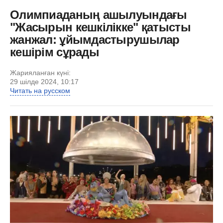
Олимпиаданың ашылуындағы
"Жасырын кешкілікке" қатысты
жанжал: ұйымдастырушылар
кешірім сұрады
Жарияланған күні:
29 шілде 2024, 10:17
Читать на русском