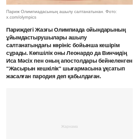
Париж Олимпиадасының ашылу салтанатынан. Фото:
x.com/olympics
Париждегі Жазғы Олимпиада ойындарының
ұйымдастырушылары ашылу
салтанатындағы көрініс бойынша кешірім
сұрады. Көпшілік оны Леонардо да Винчидің
Иса Мәсіх пен оның апостолдары бейнеленген
"Жасырын кешкілік" шығармасына ұқсатып
жасалған пародия деп қабылдаған.