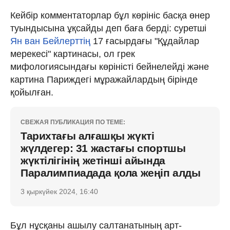
Кейбір комментаторлар бұл көрініс басқа өнер
туындысына ұқсайды деп баға берді: суретші
Ян ван Бейлерттің
17 ғасырдағы "Құдайлар
мерекесі" картинасы, ол грек
мифологиясындағы көріністі бейнелейді және
картина Париждегі мұражайлардың бірінде
қойылған.
СВЕЖАЯ ПУБЛИКАЦИЯ ПО ТЕМЕ:
Тарихтағы алғашқы жүкті
жүлдегер: 31 жастағы спортшы
жүктілігінің жетінші айында
Паралимпиадада қола жеңіп алды
3 қыркүйек 2024, 16:40
Бұл нұсқаны ашылу салтанатының арт-