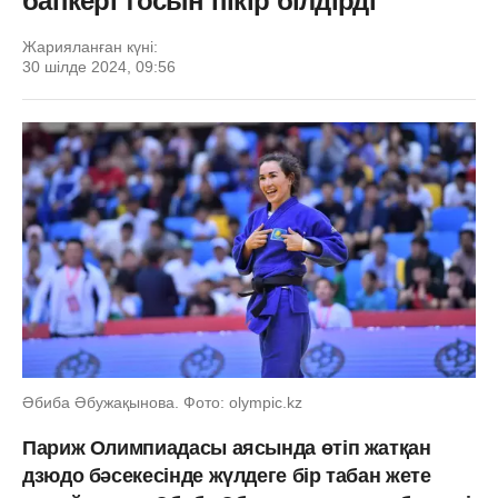
бапкері тосын пікір білдірді
Жарияланған күні:
30 шілде 2024, 09:56
Әбиба Әбужақынова. Фото: olympic.kz
Париж Олимпиадасы аясында өтіп жатқан
дзюдо бәсекесінде жүлдеге бір табан жете