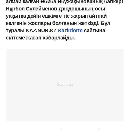
алмай қалған Әбиба Әбужақынованың бапкері
Нұрбол Сүлейменов дзюдошының осы
уақытқа дейін ешкімге тіс жарып айтпай
келгенін жоспары болғанын жеткізді. Бұл
туралы KAZ.NUR.KZ
Kazinform
сайтына
сілтеме жасап хабарлайды.