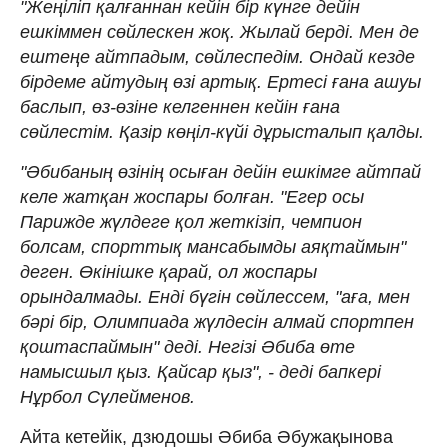
"Жеңіліп қалғаннан кейін бір күнге дейін
ешкіммен сөйлескен жоқ. Жылай берді. Мен де
ештеңе айтпадым, сөйлеспедім. Ондай кезде
бірдеме айтудың өзі артық. Ертесі ғана ашуы
баслып, өз-өзіне келгеннен кейін ғана
сөйлестім. Қазір көңіл-күйі дұрысталып қалды.
"Әбибаның өзінің осыған дейін ешкімге айтпай
келе жатқан жоспары болған. "Егер осы
Парижде жүлдеге қол жеткізіп, чемпион
болсам, спорттық мансабымды аяқтаймын"
деген. Өкінішке қарай, ол жоспары
орындалмады. Енді бүгін сөйлессем, "аға, мен
бәрі бір, Олимпиада жүлдесін алмай спортпен
қоштаспаймын" деді. Негізі Әбиба өте
намысшыл қыз. Қайсар қыз", - деді бапкері
Нұрбол Сүлейменов.
Айта кетейік, дзюдошы Әбиба Әбужақынова