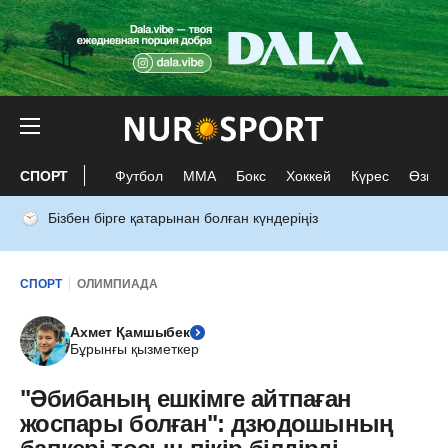
СПОРТ
Футбол
ММА
Бокс
Хоккей
Күрес
Өзге 
Бізбен бірге қатарынан болған күндеріңіз
СПОРТ
ОЛИМПИАДА
Ахмет Қамшыбек
Бұрынғы қызметкер
"Әбибаның ешкімге айтпаған
жоспары болған": дзюдошының