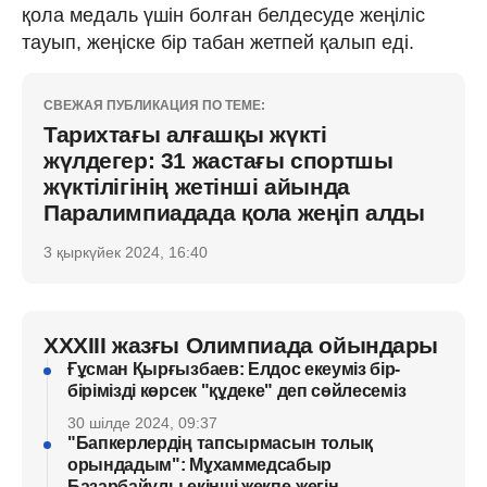
қола медаль үшін болған белдесуде жеңіліс
тауып, жеңіске бір табан жетпей қалып еді.
СВЕЖАЯ ПУБЛИКАЦИЯ ПО ТЕМЕ:
Тарихтағы алғашқы жүкті
жүлдегер: 31 жастағы спортшы
жүктілігінің жетінші айында
Паралимпиадада қола жеңіп алды
3 қыркүйек 2024, 16:40
XXXIII жазғы Олимпиада ойындары
Ғұсман Қырғызбаев: Елдос екеуміз бір-
бірімізді көрсек "құдеке" деп сөйлесеміз
30 шілде 2024, 09:37
"Бапкерлердің тапсырмасын толық
орындадым": Мұхаммедсабыр
Базарбайұлы екінші жекпе-жегін