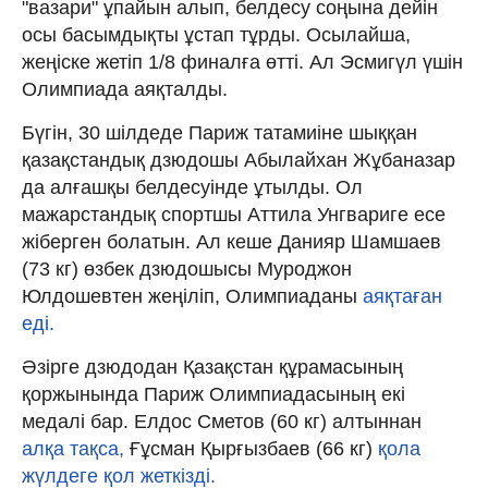
"вазари" ұпайын алып, белдесу соңына дейін
осы басымдықты ұстап тұрды. Осылайша,
жеңіске жетіп 1/8 финалға өтті. Ал Эсмигүл үшін
Олимпиада аяқталды.
Бүгін, 30 шілдеде Париж татамиіне шыққан
қазақстандық дзюдошы Абылайхан Жұбаназар
да алғашқы белдесуінде ұтылды. Ол
мажарстандық спортшы Аттила Унгвариге есе
жіберген болатын. Ал кеше Данияр Шамшаев
(73 кг) өзбек дзюдошысы Муроджон
Юлдошевтен жеңіліп, Олимпиаданы
аяқтаған
еді.
Әзірге дзюдодан Қазақстан құрамасының
қоржынында Париж Олимпиадасының екі
медалі бар. Елдос Сметов (60 кг) алтыннан
алқа тақса,
Ғұсман Қырғызбаев (66 кг)
қола
жүлдеге қол жеткізді.