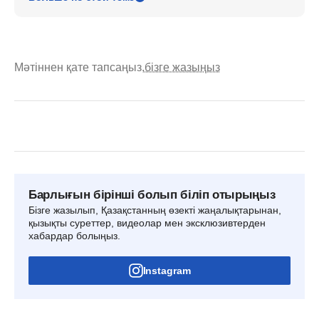
Мәтіннен қате тапсаңыз,
бізге жазыңыз
Барлығын бірінші болып біліп отырыңыз
Бізге жазылып, Қазақстанның өзекті жаңалықтарынан,
қызықты суреттер, видеолар мен эксклюзивтерден
хабардар болыңыз.
Instagram