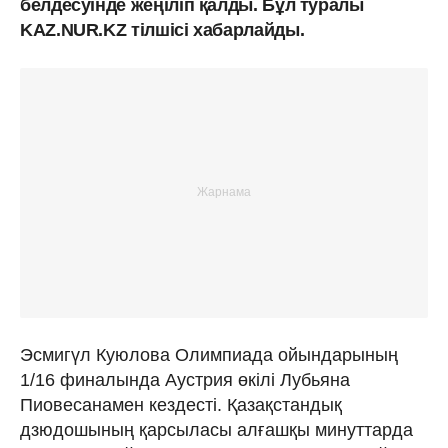
белдесуінде жеңіліп қалды. Бұл туралы
KAZ.NUR.KZ тілшісі хабарлайды.
Эсмигүл Куюлова Олимпиада ойындарының
1/16 финалында Аустрия өкілі Лубьяна
Пиовесанамен кездесті. Қазақстандық
дзюдошының қарсыласы алғашқы минуттарда