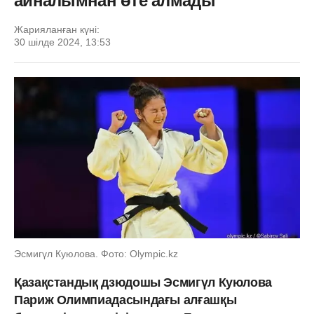
айналымнан өте алмады
Жарияланған күні:
30 шілде 2024, 13:53
Эсмигүл Куюлова. Фото: Olympic.kz
Қазақстандық дзюдошы Эсмигүл Куюлова
Париж Олимпиадасындағы алғашқы