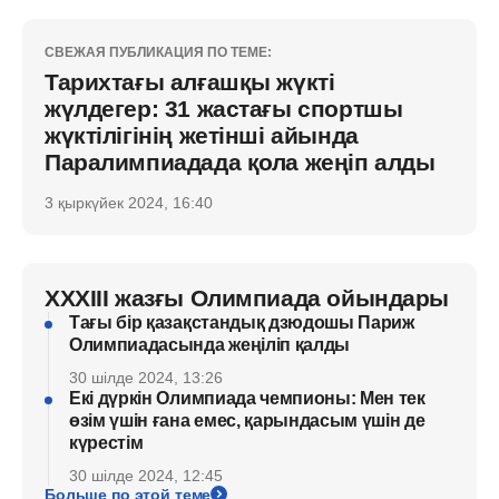
СВЕЖАЯ ПУБЛИКАЦИЯ ПО ТЕМЕ:
Тарихтағы алғашқы жүкті
жүлдегер: 31 жастағы спортшы
жүктілігінің жетінші айында
Паралимпиадада қола жеңіп алды
3 қыркүйек 2024, 16:40
XXXIII жазғы Олимпиада ойындары
Тағы бір қазақстандық дзюдошы Париж
Олимпиадасында жеңіліп қалды
30 шілде 2024, 13:26
Екі дүркін Олимпиада чемпионы: Мен тек
өзім үшін ғана емес, қарындасым үшін де
күрестім
30 шілде 2024, 12:45
Больше по этой теме