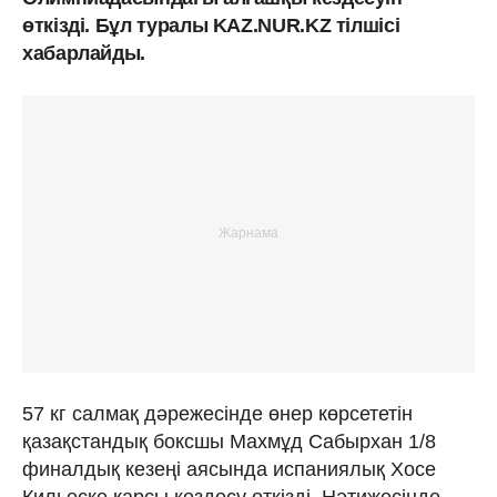
өткізді. Бұл туралы KAZ.NUR.KZ тілшісі
хабарлайды.
57 кг салмақ дәрежесінде өнер көрсететін
қазақстандық боксшы Махмұд Сабырхан 1/8
финалдық кезеңі аясында испаниялық Хосе
Кильеске қарсы кездесу өткізді. Нәтижесінде