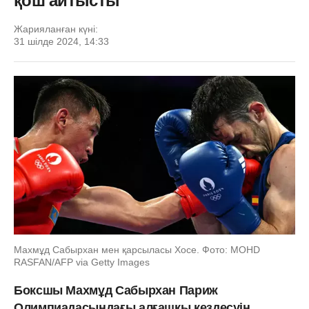
қош айтысты
Жарияланған күні:
31 шілде 2024, 14:33
Махмұд Сабырхан мен қарсыласы Хосе. Фото: MOHD
RASFAN/AFP via Getty Images
Боксшы Махмұд Сабырхан Париж
Олимпиадасындағы алғашқы кездесуін