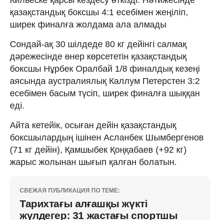
қазақстандық боксшы 4:1 есебімен жеңіліп,
ширек финалға жолдама ала алмады
Сондай-ақ 30 шілдеде 80 кг дейінгі салмақ
дәрежесінде өнер көрсететін қазақстандық
боксшы Нұрбек Оралбай 1/8 финалдық кезеңі
аясында аустралиялық Каллум Петерстен 3:2
есебімен басым түсіп, ширек финалға шыққан
еді.
Айта кетейік, осыған дейін қазақстандық
боксшылардың ішінен Асланбек Шымбергенов
(71 кг дейін), Қамшыбек Қоңқабаев (+92 кг)
жарыс жолынан шығып қалған болатын.
СВЕЖАЯ ПУБЛИКАЦИЯ ПО ТЕМЕ:
Тарихтағы алғашқы жүкті
жүлдегер: 31 жастағы спортшы