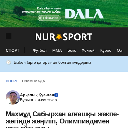
СПОРТ
Футбол
ММА
Бокс
Хоккей
Күрес
Өзге 
Бізбен бірге қатарынан болған күндеріңіз
СПОРТ
ОЛИМПИАДА
Арқалық Қуанған
Бұрынғы қызметкер
Махмұд Сабырхан алғашқы жекпе-
жегінде жеңіліп, Олимпиадамен