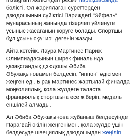
бөлісті. Ол жариялаған суреттерден
дзюдошының сүйіктісі Париждегі "Эйфель"
мұнарасының жанында тізерлеп үйленуге
ұсыныс жасағанын көруге болады. Спортшы
бұл ұсынысқа "иә" дегенін жазды.
Айта кетейік, Лаура Мартинес Париж
Олимпиадасының ширек финалында
қазақстандық дзюдошы Әбиба
Әбужақыновамен белдесіп, "иппон" әдісімен
жеңген еді. Бірақ Мартинес жартылай финалда
моңғолиялық, қола жүлдеге таласта
франциялық спортшыға есе жіберіп, медаль
еншілей алмады.
Ал Әбиба Әбужақынова жұбаныш белдесуінде
Парагвай өкілін жеңгенімен, қола жүлде үшін
белдесуде швециялық дзюдошыдан
жеңіліп