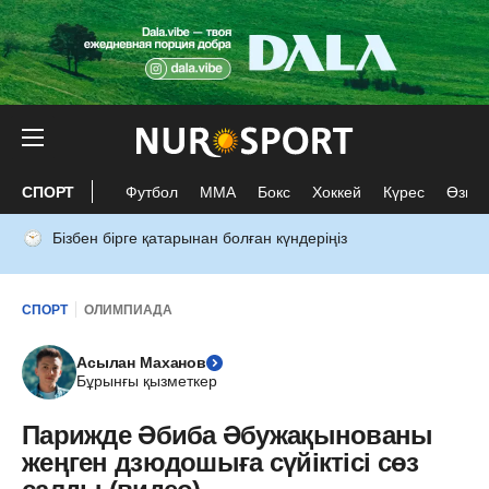
СПОРТ
Футбол
ММА
Бокс
Хоккей
Күрес
Өзге 
Бізбен бірге қатарынан болған күндеріңіз
СПОРТ
ОЛИМПИАДА
Асылан Маханов
Бұрынғы қызметкер
Парижде Әбиба Әбужақынованы
жеңген дзюдошыға сүйіктісі cөз