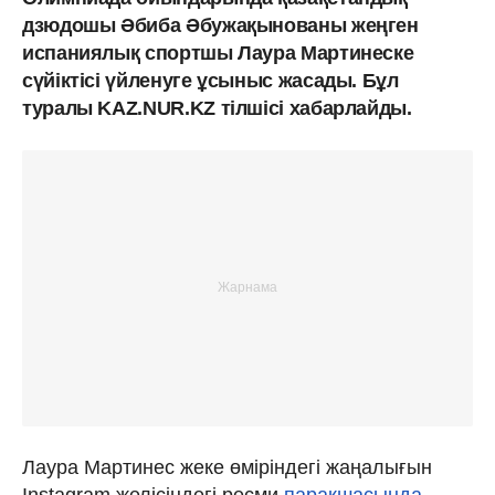
дзюдошы Әбиба Әбужақынованы жеңген
испаниялық спортшы Лаура Мартинеске
сүйіктісі үйленуге ұсыныс жасады. Бұл
туралы KAZ.NUR.KZ тілшісі хабарлайды.
Лаура Мартинес жеке өміріндегі жаңалығын
Instagram желісіндегі ресми
парақшасында