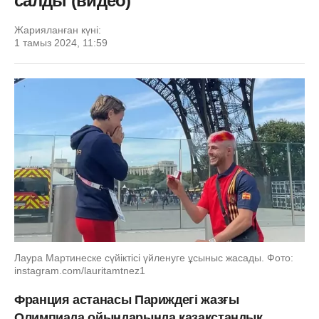
салды (видео)
Жарияланған күні:
1 тамыз 2024, 11:59
Лаура Мартинеске сүйіктісі үйленуге ұсыныс жасады. Фото:
instagram.com/lauritamtnez1
Франция астанасы Париждегі жазғы
Олимпиада ойындарында қазақстандық