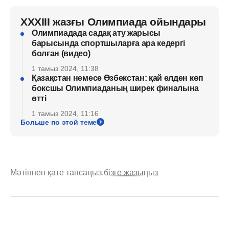
XXXIII жазғы Олимпиада ойындары
Олимпиадада садақ ату жарысы
барысында спортшыларға ара кедергі
болған (видео)
1 тамыз 2024, 11:38
Қазақстан немесе Өзбекстан: қай елден көп
боксшы Олимпиаданың ширек финалына
өтті
1 тамыз 2024, 11:16
Больше по этой теме
Мәтіннен қате тапсаңыз,
бізге жазыңыз